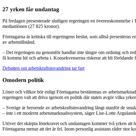
27 yrken får undantag
På fredagen presenterade slutligen regeringen en överenskommelse i T
medianlönen (27 825 kronor).
Företagarna är kritiska till regeringens beslut, som alltså presentera
av arbetstillstånd.
– Det regeringen nu genomför handlar inte längre om ordning och reda o
få komma hit och arbeta i. Konsekvenserna riskerar att bli förödande
Debatten om arbetskraftsinvandring tar fart
Omodern politik
Löner och villkor bör enligt Företagarna bestämmas av arbetsmarknadens
regeringen valt att driva igenom en politik där staten avgör vilka yrk
– Sverige är beroende av arbetskraftsinvandring långt utanför de sma
– inte i ett modernt arbetsmarknadssystem, säger Lise-Lotte Argulande
Utöver det skärpta lönekravet och undantagen kommer två yrken att helt
Företagarna menar att det är fel. Inom personlig assistans råder stor 