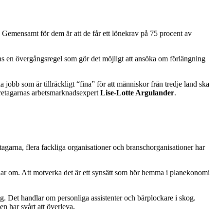
. Gemensamt för dem är att de får ett lönekrav på 75 procent av
inns en övergångsregel som gör det möjligt att ansöka om förlängning
jobb som är tillräckligt “fina” för att människor från tredje land ska
Företagarnas arbetsmarknadsexpert
Lise-Lotte Argulander
.
tagarna, flera fackliga organisationer och branschorganisationer har
lar om. Att motverka det är ett synsätt som hör hemma i planekonomi
ng. Det handlar om personliga assistenter och bärplockare i skog.
n har svårt att överleva.