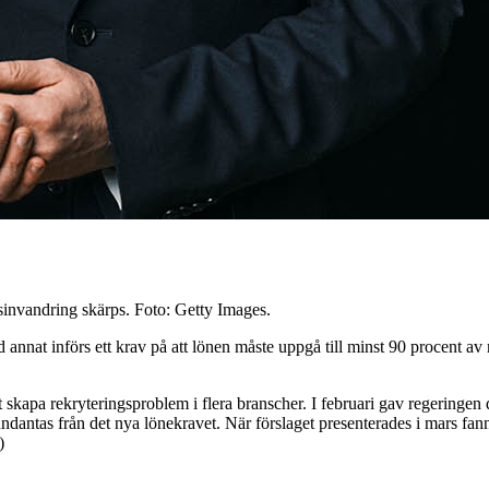
ftsinvandring skärps. Foto: Getty Images.
d annat införs ett krav på att lönen måste uppgå till minst 90 procent 
tt skapa rekryteringsproblem i flera branscher. I februari gav regeringe
dantas från det nya lönekravet. När förslaget presenterades i mars fann
)