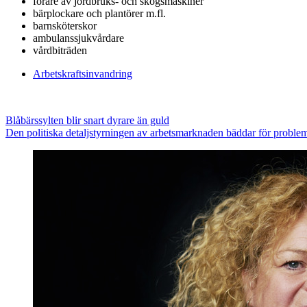
förare av jordbruks- och skogsmaskiner
bärplockare och plantörer m.fl.
barnsköterskor
ambulanssjukvårdare
vårdbiträden
Arbetskraftsinvandring
Blåbärssylten blir snart dyrare än guld
Den politiska detaljstyrningen av arbetsmarknaden bäddar för problem,