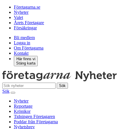
Företagarna.se
Nyheter
Valet
Årets Företagare
Försäkringar
Bli medlem
Logga in
Om Företagarna
Kontakt
Här finns vi
Stäng karta
Sök
Sök
Nyheter
Reportage
Krönikor
Tidningen Företagaren
Poddar från Företagarna
Nyhetsbrev