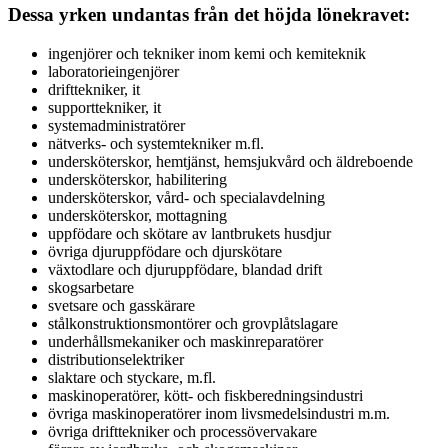
Dessa yrken undantas från det höjda lönekravet:
ingenjörer och tekniker inom kemi och kemiteknik
laboratorieingenjörer
drifttekniker, it
supporttekniker, it
systemadministratörer
nätverks- och systemtekniker m.fl.
undersköterskor, hemtjänst, hemsjukvård och äldreboende
undersköterskor, habilitering
undersköterskor, vård- och specialavdelning
undersköterskor, mottagning
uppfödare och skötare av lantbrukets husdjur
övriga djuruppfödare och djurskötare
växtodlare och djuruppfödare, blandad drift
skogsarbetare
svetsare och gasskärare
stålkonstruktionsmontörer och grovplåtslagare
underhållsmekaniker och maskinreparatörer
distributionselektriker
slaktare och styckare, m.fl.
maskinoperatörer, kött- och fiskberedningsindustri
övriga maskinoperatörer inom livsmedelsindustri m.m.
övriga drifttekniker och processövervakare