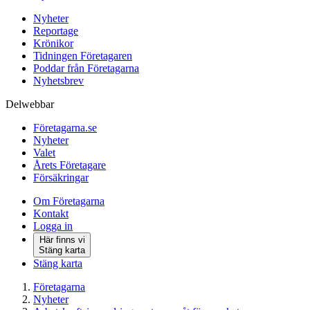
Nyheter
Reportage
Krönikor
Tidningen Företagaren
Poddar från Företagarna
Nyhetsbrev
Delwebbar
Företagarna.se
Nyheter
Valet
Årets Företagare
Försäkringar
Om Företagarna
Kontakt
Logga in
Här finns vi
Stäng karta
Stäng karta
Företagarna
Nyheter