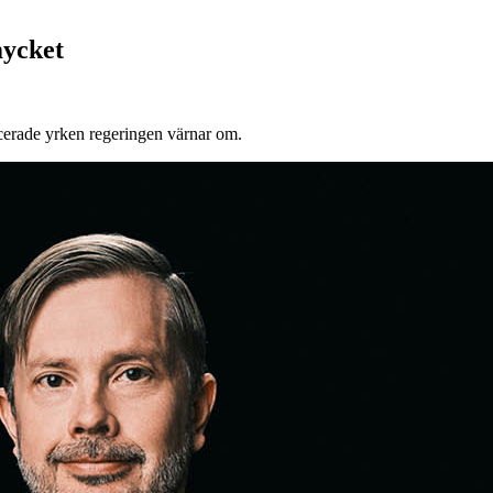
mycket
icerade yrken regeringen värnar om.