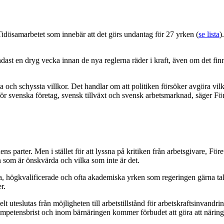
idösamarbetet som innebär att det görs undantag för 27 yrken (
se lista
)
s endast en dryg vecka innan de nya reglerna räder i kraft, även om det f
ch schyssta villkor. Det handlar om att politiken försöker avgöra vilka 
 för svenska företag, svensk tillväxt och svensk arbetsmarknad, säger 
 parter. Men i stället för att lyssna på kritiken från arbetsgivare, Före
en som är önskvärda och vilka som inte är det.
la, högkvalificerade och ofta akademiska yrken som regeringen gärna ta
r.
 uteslutas från möjligheten till arbetstillstånd för arbetskraftsinvandri
kompetensbrist och inom bärnäringen kommer förbudet att göra att näringe