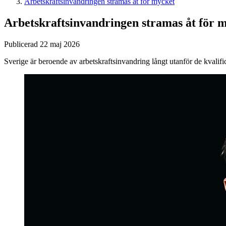
Arbetskraftsinvandringen stramas åt för mycket
Arbetskraftsinvandringen stramas åt för 
Publicerad 22 maj 2026
Sverige är beroende av arbetskraftsinvandring långt utanför de kvalif