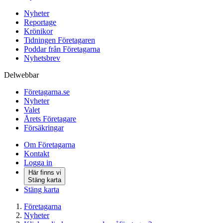
Nyheter
Reportage
Krönikor
Tidningen Företagaren
Poddar från Företagarna
Nyhetsbrev
Delwebbar
Företagarna.se
Nyheter
Valet
Årets Företagare
Försäkringar
Om Företagarna
Kontakt
Logga in
Här finns vi
Stäng karta
Stäng karta
Företagarna
Nyheter