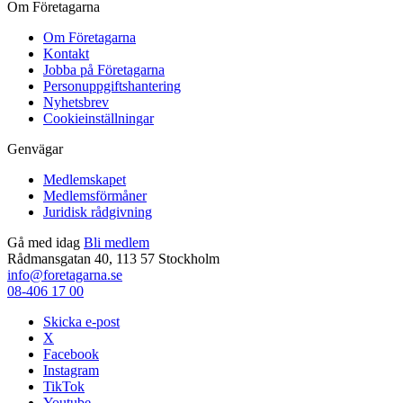
Om Företagarna
Om Företagarna
Kontakt
Jobba på Företagarna
Personuppgiftshantering
Nyhetsbrev
Cookieinställningar
Genvägar
Medlemskapet
Medlemsförmåner
Juridisk rådgivning
Gå med idag
Bli medlem
Rådmansgatan 40, 113 57 Stockholm
info@foretagarna.se
08-406 17 00
Skicka e-post
X
Facebook
Instagram
TikTok
Youtube