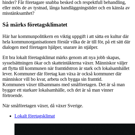
hinder? Får företagare snabba besked och respektfull behandling,
eller möts de av tystnad, långa handläggningstider och en känsla av
misstänksamhet?
Så märks företagsklimatet
Här har kommunpolitikern en viktig uppgift i att sätta en kultur där
hela kommunorganisationen förstår vilka de är till för, på ett sätt där
dialogen med företagen hjälper, snarare än stjälper.
Ett bra lokalt företagsklimat märks genom att nya jobb skapas,
sysselsättningen ökar och skatteintäkterna växer. Människor väljer
att flytta till kommunen när framtidstron är stark och lokalsamhället
lever. Kommuner där företag kan växa är också kommuner där
människor vill bo kvar, arbeta och bygga sin framtid.
Kommunen växer tillsammans med småföretagen. Det är så man
bygger ett starkare lokalsamhälle, och det är så man vinner
förtroende.
När småföretagen växer, då växer Sverige.
Lokalt företagsklimat