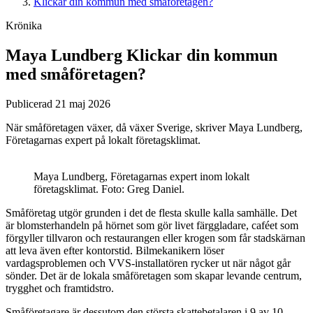
Klickar din kommun med småföretagen?
Krönika
Maya Lundberg
Klickar din kommun
med småföretagen?
Publicerad 21 maj 2026
När småföretagen växer, då växer Sverige, skriver Maya Lundberg,
Företagarnas expert på lokalt företagsklimat.
Maya Lundberg, Företagarnas expert inom lokalt
företagsklimat. Foto: Greg Daniel.
Småföretag utgör grunden i det de flesta skulle kalla samhälle. Det
är blomsterhandeln på hörnet som gör livet färggladare, caféet som
förgyller tillvaron och restaurangen eller krogen som får stadskärnan
att leva även efter kontorstid. Bilmekanikern löser
vardagsproblemen och VVS-installatören rycker ut när något går
sönder. Det är de lokala småföretagen som skapar levande centrum,
trygghet och framtidstro.
Småföretagare är dessutom den största skattebetalaren i 9 av 10