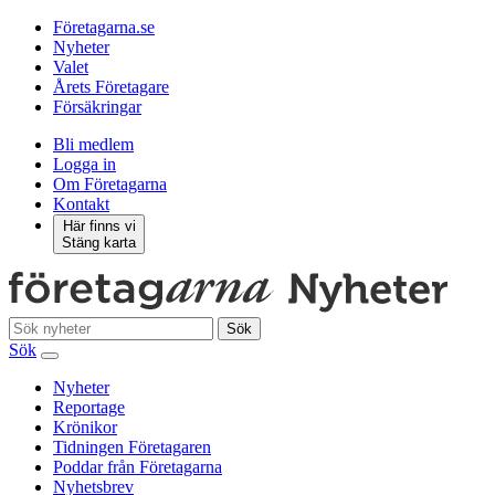
Företagarna.se
Nyheter
Valet
Årets Företagare
Försäkringar
Bli medlem
Logga in
Om Företagarna
Kontakt
Här finns vi
Stäng karta
Sök
Sök
Nyheter
Reportage
Krönikor
Tidningen Företagaren
Poddar från Företagarna
Nyhetsbrev