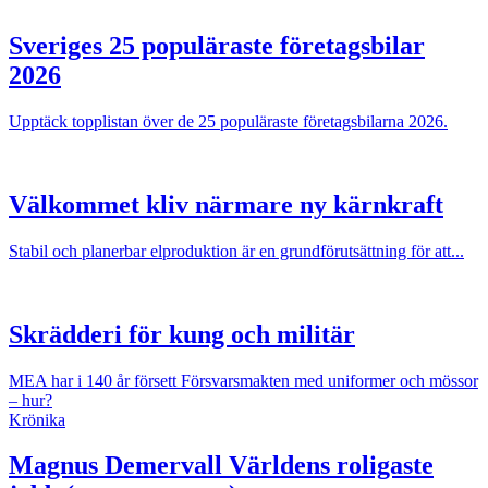
Sveriges 25 populäraste företagsbilar
2026
Upptäck topplistan över de 25 populäraste företagsbilarna 2026.
Välkommet kliv närmare ny kärnkraft
Stabil och planerbar elproduktion är en grundförutsättning för att...
Skrädderi för kung och militär
MEA har i 140 år försett Försvarsmakten med uniformer och mössor
– hur?
Krönika
Magnus Demervall
Världens roligaste