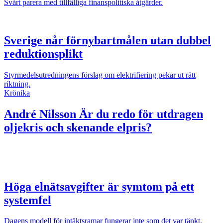
Svårt parera med tillfälliga finanspolitiska åtgärder.
Sverige når förnybartmålen utan dubbel
reduktionsplikt
Styrmedelsutredningens förslag om elektrifiering pekar ut rätt
riktning.
Krönika
André Nilsson
Är du redo för utdragen
oljekris och skenande elpris?
Höga elnätsavgifter är symtom på ett
systemfel
Dagens modell för intäktsramar fungerar inte som det var tänkt.