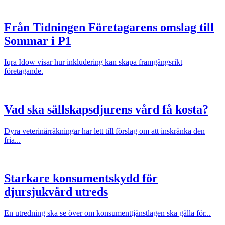
Från Tidningen Företagarens omslag till
Sommar i P1
Iqra Idow visar hur inkludering kan skapa framgångsrikt
företagande.
Vad ska sällskapsdjurens vård få kosta?
Dyra veterinärräkningar har lett till förslag om att inskränka den
fria...
Starkare konsumentskydd för
djursjukvård utreds
En utredning ska se över om konsumenttjänstlagen ska gälla för...