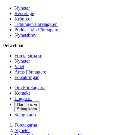
Nyheter
Reportage
Krönikor
Tidningen Företagaren
Poddar från Företagarna
Nyhetsbrev
Delwebbar
Företagarna.se
Nyheter
Valet
Årets Företagare
Försäkringar
Om Företagarna
Kontakt
Logga in
Här finns vi
Stäng karta
Stäng karta
Företagarna
Nyheter