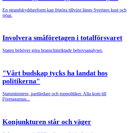
En strandskyddsreform kan frigöra tillväxt längs Sveriges kust och
sjöar.
Involvera småföretagen i totalförsvaret
Staten behöver göra branschinriktade behovsanalyser.
"Vårt budskap tycks ha landat hos
politikerna"
Statsministern, partiledare och toppolitiker. Alla kom till
Företagarnas...
Konjunkturen står och väger