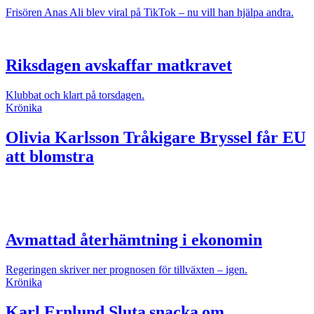
Frisören Anas Ali blev viral på TikTok – nu vill han hjälpa andra.
Riksdagen avskaffar matkravet
Klubbat och klart på torsdagen.
Krönika
Olivia Karlsson
Tråkigare Bryssel får EU
att blomstra
Avmattad återhämtning i ekonomin
Regeringen skriver ner prognosen för tillväxten – igen.
Krönika
Karl Ernlund
Sluta snacka om