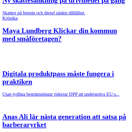
Ny skattesänkning på drivmedel på gång
Skatten på bensin och diesel sänkts tillfälligt.
Krönika
Maya Lundberg
Klickar din kommun
med småföretagen?
Digitala produktpass måste fungera i
praktiken
Utan tydliga begränsningar riskerar DPP att undergräva EU:s...
Anas Ali lär nästa generation att satsa på
barberaryrket