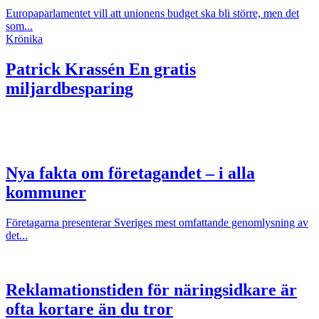
Europaparlamentet vill att unionens budget ska bli större, men det
som...
Krönika
Patrick Krassén
En gratis
miljardbesparing
Nya fakta om företagandet – i alla
kommuner
Företagarna presenterar Sveriges mest omfattande genomlysning av
det...
Reklamationstiden för näringsidkare är
ofta kortare än du tror