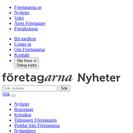
Företagarna.se
Nyheter
Valet
Årets Företagare
Försäkringar
Bli medlem
Logga in
Om Företagarna
Kontakt
Här finns vi
Stäng karta
Sök
Sök
Nyheter
Reportage
Krönikor
Tidningen Företagaren
Poddar från Företagarna
Nyhetsbrev