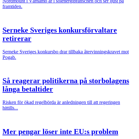
Nordmount i Värnamo är i solenergibranschen och ser ljust på
framtiden.
Serneke Sveriges konkursförvaltare
retirerar
Serneke Sveriges konkursbo drar tillbaka återvinningskravet mot
Pogab.
Så reagerar politikerna på storbolagens
långa betaltider
Risken för ökad regelbörda är anledningen till att regeringen
hittills...
Mer pengar löser inte EU:s problem