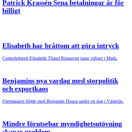
Patrick Krassén
Sena betalningar är för
billigt
Elisabeth har bråttom att göra intryck
Centerledaren Elisabeth Thand Ringqvist jagar väljare i Mark.
Benjamins nya vardag med storpolitik
och exportkaos
Företagaren följde med Benjamin Dousa under en dag i Västerås.
Mindre förutsebar myndighetsutövning
skapar problem