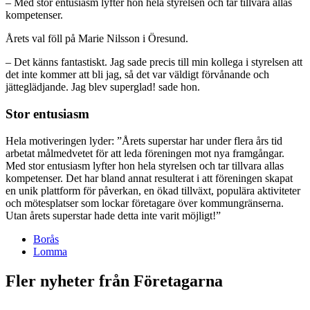
– Med stor entusiasm lyfter hon hela styrelsen och tar tillvara allas
kompetenser.
Årets val föll på Marie Nilsson i Öresund.
– Det känns fantastiskt. Jag sade precis till min kollega i styrelsen att
det inte kommer att bli jag, så det var väldigt förvånande och
jätteglädjande. Jag blev superglad! sade hon.
Stor entusiasm
Hela motiveringen lyder: ”Årets superstar har under flera års tid
arbetat målmedvetet för att leda föreningen mot nya framgångar.
Med stor entusiasm lyfter hon hela styrelsen och tar tillvara allas
kompetenser. Det har bland annat resulterat i att föreningen skapat
en unik plattform för påverkan, en ökad tillväxt, populära aktiviteter
och mötesplatser som lockar företagare över kommungränserna.
Utan årets superstar hade detta inte varit möjligt!”
Borås
Lomma
Fler nyheter från Företagarna