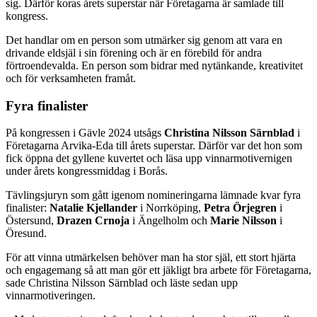
sig. Därför koras årets superstar när Företagarna är samlade till
kongress.
Det handlar om en person som utmärker sig genom att vara en
drivande eldsjäl i sin förening och är en förebild för andra
förtroendevalda. En person som bidrar med nytänkande, kreativitet
och för verksamheten framåt.
Fyra finalister
På kongressen i Gävle 2024 utsågs
Christina Nilsson Särnblad
i
Företagarna Arvika-Eda till årets superstar. Därför var det hon som
fick öppna det gyllene kuvertet och läsa upp vinnarmotivernigen
under årets kongressmiddag i Borås.
Tävlingsjuryn som gått igenom nomineringarna lämnade kvar fyra
finalister:
Natalie Kjellander
i Norrköping,
Petra Örjegren
i
Östersund,
Drazen Crnoja
i Ängelholm och
Marie Nilsson
i
Öresund.
För att vinna utmärkelsen behöver man ha stor själ, ett stort hjärta
och engagemang så att man gör ett jäkligt bra arbete för Företagarna,
sade Christina Nilsson Särnblad och läste sedan upp
vinnarmotiveringen.