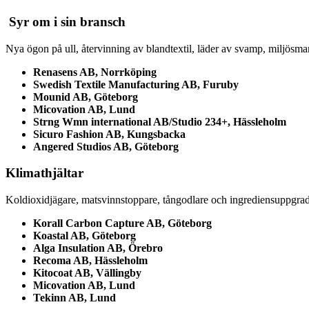
Syr om i sin bransch
Nya ögon på ull, återvinning av blandtextil, läder av svamp, miljösmar
Renasens AB, Norrköping
Swedish Textile Manufacturing AB, Furuby
Mounid AB, Göteborg
Micovation AB, Lund
Strng Wmn international AB/Studio 234+, Hässleholm
Sicuro Fashion AB, Kungsbacka
Angered Studios AB, Göteborg
Klimathjältar
Koldioxidjägare, matsvinnstoppare, tångodlare och ingrediensuppgrade
Korall Carbon Capture AB, Göteborg
Koastal AB, Göteborg
Alga Insulation AB, Örebro
Recoma AB, Hässleholm
Kitocoat AB, Vällingby
Micovation AB, Lund
Tekinn AB, Lund