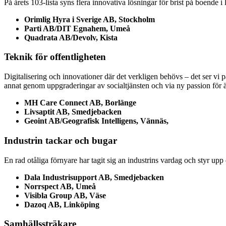
På årets 103-lista syns flera innovativa lösningar för brist på boende i 
Orimlig Hyra i Sverige AB, Stockholm
Parti AB/DIT Egnahem, Umeå
Quadrata AB/Devolv, Kista
Teknik för offentligheten
Digitalisering och innovationer där det verkligen behövs – det ser vi på
annat genom uppgraderingar av socialtjänsten och via ny passion för 
MH Care Connect AB, Borlänge
Livsaptit AB, Smedjebacken
Geoint AB/Geografisk Intelligens, Vännäs,
Industrin tackar och bugar
En rad otåliga förnyare har tagit sig an industrins vardag och styr upp
Dala Industrisupport AB, Smedjebacken
Norrspect AB, Umeå
Visibla Group AB, Väse
Dazoq AB, Linköping
Samhällssträkare