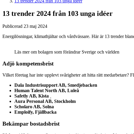
13 trender 2024 från 103 unga idéer
13 trender 2024 från 103 unga idéer
Publicerad 23 maj 2024
Energilösningar, klimathjältar och vårdvässare. Här är 13 trender bla
Läs mer om bolagen som förändrar Sverige och världen
Adjö kompetensbrist
Vilket företag har inte upplevt svårigheter att hitta rätt medarbetare?
Dala Industrisupport AB, Smedjebacken
Human Talent North AB
, Luleå
Safetly AB, Kista
Aura Personal AB, Stockholm
Scholaro AB, Solna
Emploify, Fjällbacka
Bekämpar bostadsbrist