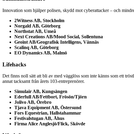
Innovation som hjälper polisen, skydd mot cyberattacker – och mindre e
2Witness AB, Stockholm
Norgald AB, Göteborg
Northstat AB, Umeå
Next Creations AB/Mood Social, Sollentuna
Geoint AB/Geografisk Intelligens, Vännäs
Scalinq AB, Göteborg
EO Dynamics AB, Malmö
Lifehacks
Det finns noll sätt att bli av med vägglöss som inte känns som ett tröst
annat tacksamt från årets 103-entreprenörer.
Simulair AB,
Kungsängen
Ederfull AB/Fettbort, Frösön/Tjörn
Jolivo AB, Örebro
Tjava Equipment AB, Östersund
Fors Equestrian, Hallstahammar
Festivalstugan AB, Åhus
Firma Alice Anglesjö/Flick, Skövde