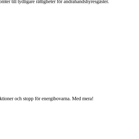
omter till tydligare rättigheter för andrahandshyresgäster.
spektioner och stopp för energibovarna. Med mera!