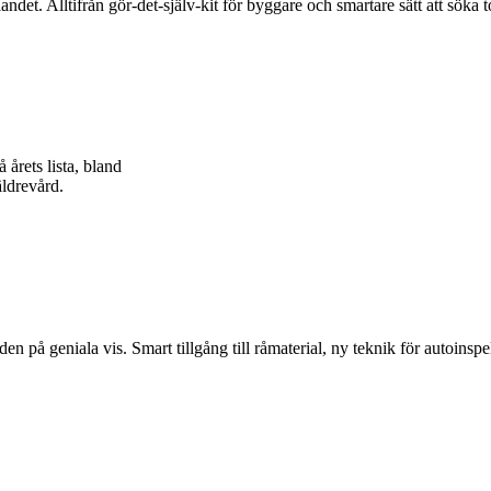
landet. Alltifrån gör-det-själv-kit för byggare och smartare sätt att söka t
 årets lista, bland
äldrevård.
 den på geniala vis. Smart tillgång till råmaterial, ny teknik för autoin