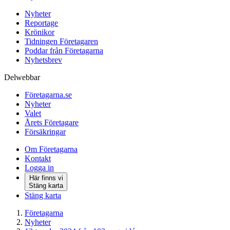
Nyheter
Reportage
Krönikor
Tidningen Företagaren
Poddar från Företagarna
Nyhetsbrev
Delwebbar
Företagarna.se
Nyheter
Valet
Årets Företagare
Försäkringar
Om Företagarna
Kontakt
Logga in
Här finns vi
Stäng karta
Stäng karta
Företagarna
Nyheter