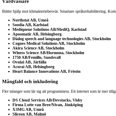
Värdvässare
Bättre hjälp mot klimakteriebesvär. Smartare språkrehabilitering. Korta
Northstat AB, Umeå
Soodia AB, Karlstad
Mediqueue Solutions AB/MediQ, Karlstad
Apoomatic AB, Helsingborg
Dialog speech and language technologies AB, Stockholm
Cognes Medical Solutions AB, Stockholm
A
kira
Science AB, Stockholm
Wlness Science AB/Hormona, Stockholm
1750 AB/Femillo, Sundsvall
Ovulai AB, Järfälla
Acorai AB, Helsingborg
Heart Balance Innovations AB, Frösön
Mångfald och inkludering
Fler talanger som lär sig att programmera. Ett internet som är mer tillg
DS Cloud Services AB/Devstacks, Visby
Firma Lotte van Bree/Nivan, Jönköping
X3MG AB, Umeå
Sliceon AB, Malmö