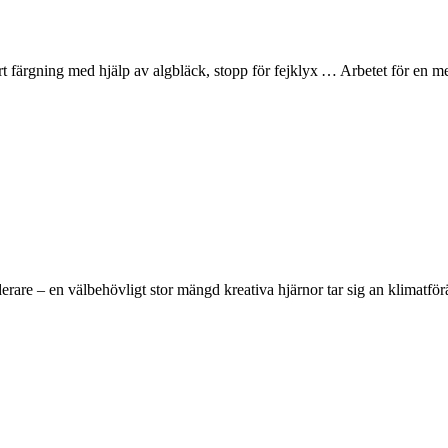
t färgning med hjälp av algbläck, stopp för fejklyx … Arbetet för en mer 
rare – en välbehövligt stor mängd kreativa hjärnor tar sig an klimatför