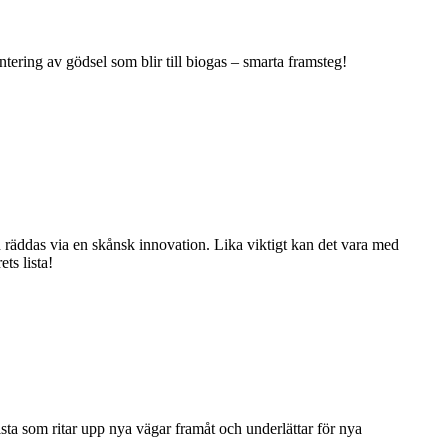
ntering av gödsel som blir till biogas – smarta framsteg!
n räddas via en skånsk innovation. Lika viktigt kan det vara med
ts lista!
lista som ritar upp nya vägar framåt och underlättar för nya