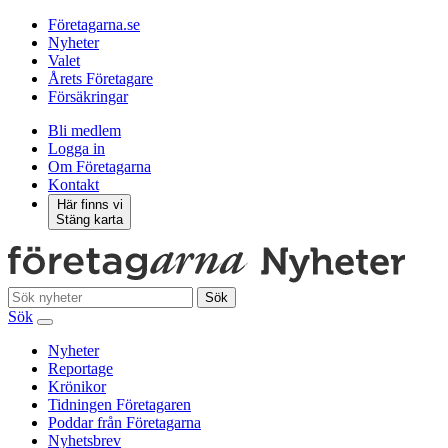
Företagarna.se
Nyheter
Valet
Årets Företagare
Försäkringar
Bli medlem
Logga in
Om Företagarna
Kontakt
Här finns vi
Stäng karta
Sök
Sök
Nyheter
Reportage
Krönikor
Tidningen Företagaren
Poddar från Företagarna
Nyhetsbrev