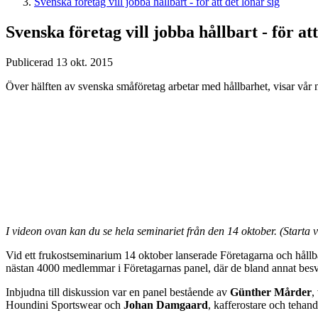
Svenska företag vill jobba hållbart - för att det lönar sig
Svenska företag vill jobba hållbart - för att
Publicerad 13 okt. 2015
Över hälften av svenska småföretag arbetar med hållbarhet, visar vår
I videon ovan kan du se hela seminariet från den 14 oktober. (Starta 
Vid ett frukostseminarium 14 oktober lanserade Företagarna och håll
nästan 4000 medlemmar i Företagarnas panel, där de bland annat besva
Inbjudna till diskussion var en panel bestående av
Günther Mårder
,
Houndini Sportswear och
Johan Damgaard
, kafferostare och teh