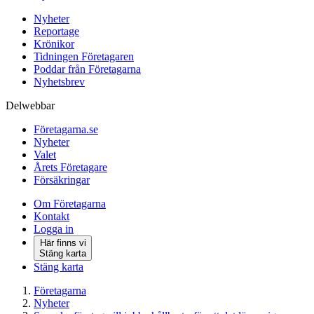
Nyheter
Reportage
Krönikor
Tidningen Företagaren
Poddar från Företagarna
Nyhetsbrev
Delwebbar
Företagarna.se
Nyheter
Valet
Årets Företagare
Försäkringar
Om Företagarna
Kontakt
Logga in
Här finns vi
Stäng karta
Stäng karta
Företagarna
Nyheter