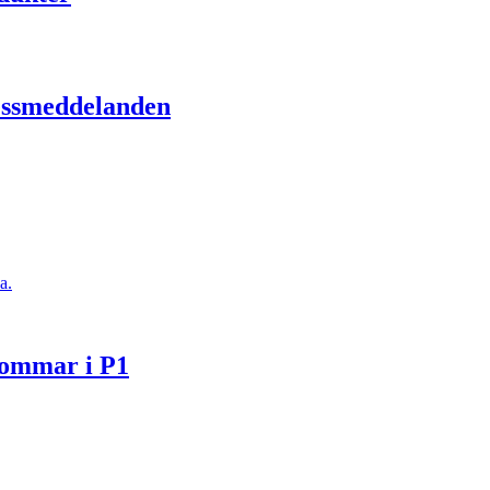
ressmeddelanden
a.
Sommar i P1