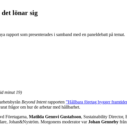
 det lönar sig
 nya rapport som presenterades i samband med en paneldebatt på temat.
vid minut 19)
barhetsbyrån
Beyond Intent
rapporten
”Hållbara företag bygger framtide
rat frågor om hur de arbetar med hållbarhet.
 vd Företagarna,
Matilda Gennvi Gustafsson
, Sustainability Director,
andlare, Johan&Nyström. Morgonens moderator var
Johan Genneby
från