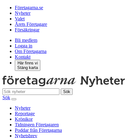
Företagarna.se
Nyheter
Valet
Årets Företagare
Försäkringar
Bli medlem
Logga in
Om Företagarna
Kontakt
Här finns vi
Stäng karta
Sök
Sök
Nyheter
Reportage
Krönikor
Tidningen Företagaren
Poddar från Företagarna
Nyhetsbrev