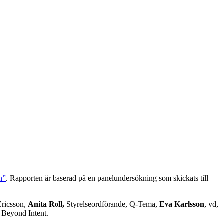
n”
. Rapporten är baserad på en panelundersökning som skickats till
 Ericsson,
Anita Roll,
Styrelseordförande, Q-Tema,
Eva Karlsson
, vd,
 Beyond Intent.