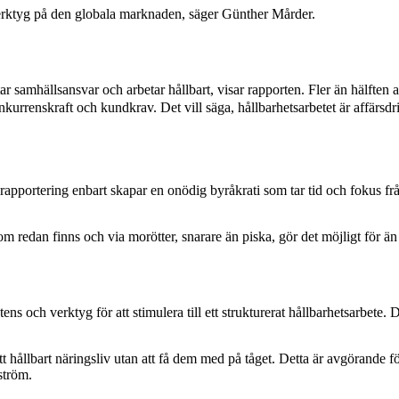
verktyg på den globala marknaden, säger Günther Mårder.
 tar samhällsansvar och arbetar hållbart, visar rapporten. Fler än hälften
nkurrenskraft och kundkrav. Det vill säga, hållbarhetsarbetet är affärsdri
rapportering enbart skapar en onödig byråkrati som tar tid och fokus frå
m redan finns och via morötter, snarare än piska, gör det möjligt för än 
tens och verktyg för att stimulera till ett strukturerat hållbarhetsarbet
tt hållbart näringsliv utan att få dem med på tåget. Detta är avgörande
ström.