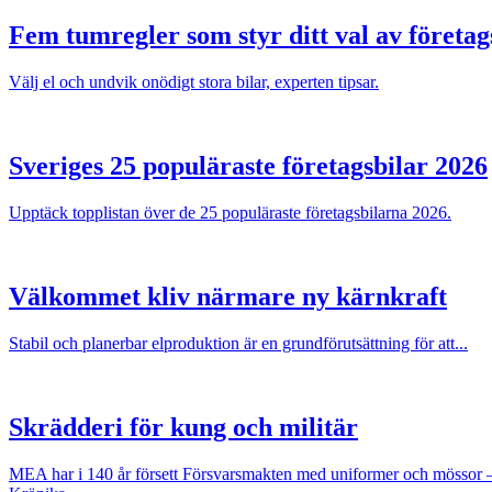
Fem tumregler som styr ditt val av företag
Välj el och undvik onödigt stora bilar, experten tipsar.
Sveriges 25 populäraste företagsbilar 2026
Upptäck topplistan över de 25 populäraste företagsbilarna 2026.
Välkommet kliv närmare ny kärnkraft
Stabil och planerbar elproduktion är en grundförutsättning för att...
Skrädderi för kung och militär
MEA har i 140 år försett Försvarsmakten med uniformer och mössor 