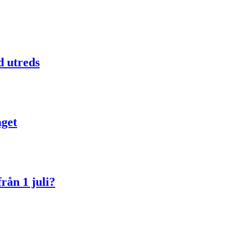
d utreds
aget
rån 1 juli?