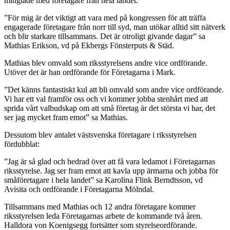
minglade med företagare från hela landet.
”För mig är det viktigt att vara med på kongressen för att träffa
engagerade företagare från norr till syd, man utökar alltid sitt nätverk
och blir starkare tillsammans. Det är otroligt givande dagar” sa
Mathias Erikson, vd på Ekbergs Fönsterputs & Städ.
Mathias blev omvald som riksstyrelsens andre vice ordförande.
Utöver det är han ordförande för Företagarna i Mark.
”Det känns fantastiskt kul att bli omvald som andre vice ordförande.
Vi har ett val framför oss och vi kommer jobba stenhårt med att
sprida vårt valbudskap om att små företag är det största vi har, det
ser jag mycket fram emot” sa Mathias.
Dessutom blev antalet västsvenska företagare i riksstyrelsen
fördubblat:
”Jag är så glad och hedrad över att få vara ledamot i Företagarnas
riksstyrelse. Jag ser fram emot att kavla upp ärmarna och jobba för
småföretagare i hela landet” sa Karolina Flink Berndtsson, vd
Avisita och ordförande i Företagarna Mölndal.
Tillsammans med Mathias och 12 andra företagare kommer
riksstyrelsen leda Företagarnas arbete de kommande två åren.
Halldora von Koenigsegg fortsätter som styrelseordförande.