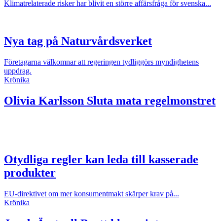
Klimatrelaterade risker har blivit en större affärsfråga för svenska...
Nya tag på Naturvårdsverket
Företagarna välkomnar att regeringen tydliggörs myndighetens
uppdrag.
Krönika
Olivia Karlsson
Sluta mata regelmonstret
Otydliga regler kan leda till kasserade
produkter
EU-direktivet om mer konsumentmakt skärper krav på...
Krönika