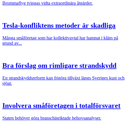
Brommaflyg tvingas vidta extraordinära åtgärder.
Tesla-konfliktens metoder är skadliga
Många småföretag som har kollektivavtal har hamnat i kläm på
grund av...
Bra förslag om rimligare strandskydd
En strandskyddsreform kan frigöra tillväxt längs Sveriges kust och
sjöar.
Involvera småföretagen i totalförsvaret
Staten behöver göra branschinriktade behovsanalyser.