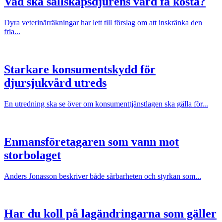
Vad ska sällskapsdjurens vård få kosta?
Dyra veterinärräkningar har lett till förslag om att inskränka den
fria...
Starkare konsumentskydd för
djursjukvård utreds
En utredning ska se över om konsumenttjänstlagen ska gälla för...
Enmansföretagaren som vann mot
storbolaget
Anders Jonasson beskriver både sårbarheten och styrkan som...
Har du koll på lagändringarna som gäller