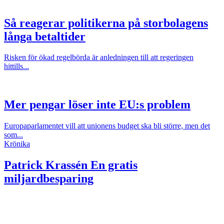
Så reagerar politikerna på storbolagens
långa betaltider
Risken för ökad regelbörda är anledningen till att regeringen
hittills...
Mer pengar löser inte EU:s problem
Europaparlamentet vill att unionens budget ska bli större, men det
som...
Krönika
Patrick Krassén
En gratis
miljardbesparing