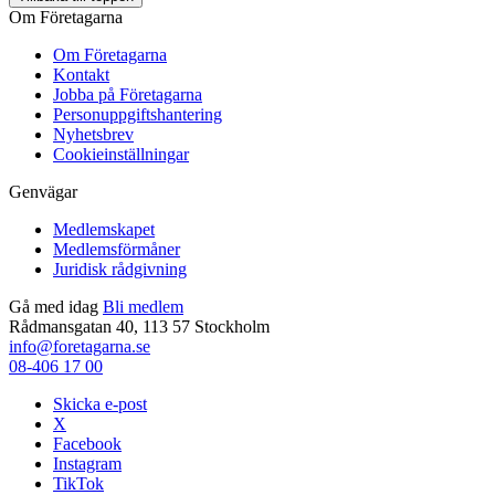
Om Företagarna
Om Företagarna
Kontakt
Jobba på Företagarna
Personuppgiftshantering
Nyhetsbrev
Cookieinställningar
Genvägar
Medlemskapet
Medlemsförmåner
Juridisk rådgivning
Gå med idag
Bli medlem
Rådmansgatan 40, 113 57 Stockholm
info@foretagarna.se
08-406 17 00
Skicka e-post
X
Facebook
Instagram
TikTok