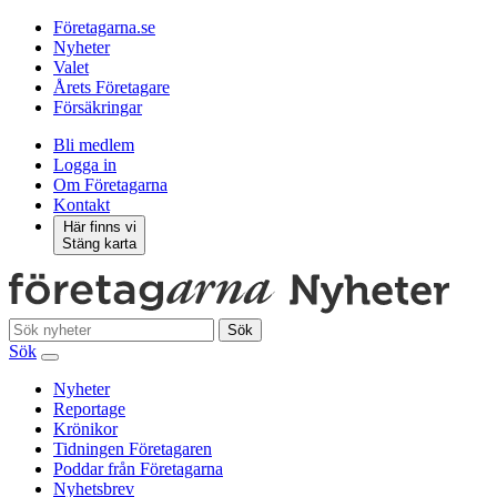
Företagarna.se
Nyheter
Valet
Årets Företagare
Försäkringar
Bli medlem
Logga in
Om Företagarna
Kontakt
Här finns vi
Stäng karta
Sök
Sök
Nyheter
Reportage
Krönikor
Tidningen Företagaren
Poddar från Företagarna
Nyhetsbrev