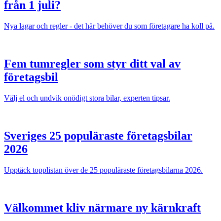
från 1 juli?
Nya lagar och regler - det här behöver du som företagare ha koll på.
Fem tumregler som styr ditt val av
företagsbil
Välj el och undvik onödigt stora bilar, experten tipsar.
Sveriges 25 populäraste företagsbilar
2026
Upptäck topplistan över de 25 populäraste företagsbilarna 2026.
Välkommet kliv närmare ny kärnkraft