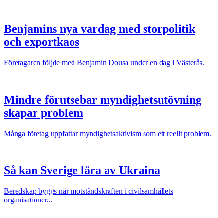
Benjamins nya vardag med storpolitik
och exportkaos
Företagaren följde med Benjamin Dousa under en dag i Västerås.
Mindre förutsebar myndighetsutövning
skapar problem
Många företag uppfattar myndighetsaktivism som ett reellt problem.
Så kan Sverige lära av Ukraina
Beredskap byggs när motståndskraften i civilsamhällets
organisationer...