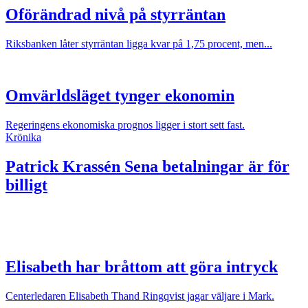
Oförändrad nivå på styrräntan
Riksbanken låter styrräntan ligga kvar på 1,75 procent, men...
Omvärldsläget tynger ekonomin
Regeringens ekonomiska prognos ligger i stort sett fast.
Krönika
Patrick Krassén
Sena betalningar är för
billigt
Elisabeth har bråttom att göra intryck
Centerledaren Elisabeth Thand Ringqvist jagar väljare i Mark.