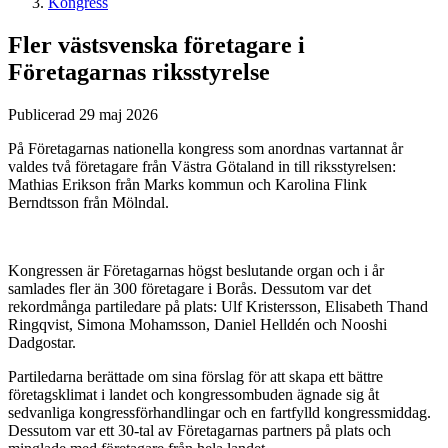
Kongress
Fler västsvenska företagare i
Företagarnas riksstyrelse
Publicerad 29 maj 2026
På Företagarnas nationella kongress som anordnas vartannat år
valdes två företagare från Västra Götaland in till riksstyrelsen:
Mathias Erikson från Marks kommun och Karolina Flink
Berndtsson från Mölndal.
Kongressen är Företagarnas högst beslutande organ och i år
samlades fler än 300 företagare i Borås. Dessutom var det
rekordmånga partiledare på plats: Ulf Kristersson, Elisabeth Thand
Ringqvist, Simona Mohamsson, Daniel Helldén och Nooshi
Dadgostar.
Partiledarna berättade om sina förslag för att skapa ett bättre
företagsklimat i landet och kongressombuden ägnade sig åt
sedvanliga kongressförhandlingar och en fartfylld kongressmiddag.
Dessutom var ett 30-tal av Företagarnas partners på plats och