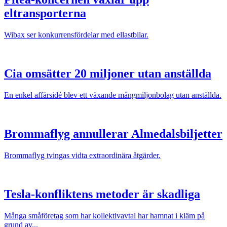
eltransporterna
Wibax ser konkurrensfördelar med ellastbilar.
Cia omsätter 20 miljoner utan anställda
En enkel affärsidé blev ett växande mångmiljonbolag utan anställda.
Brommaflyg annullerar Almedalsbiljetter
Brommaflyg tvingas vidta extraordinära åtgärder.
Tesla-konfliktens metoder är skadliga
Många småföretag som har kollektivavtal har hamnat i kläm på
grund av...