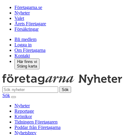
Företagarna.se
Nyheter
Valet
Årets Företagare
Försäkringar
Bli medlem
Logga in
Om Företagarna
Kontakt
Här finns vi
Stäng karta
Sök
Sök
Nyheter
Reportage
Krönikor
Tidningen Företagaren
Poddar från Företagarna
Nyhetsbrev