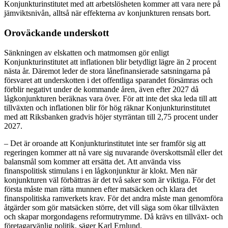
Konjunkturinstitutet med att arbetslösheten kommer att vara nere på
jämviktsnivån, alltså när effekterna av konjunkturen rensats bort.
Oroväckande underskott
Sänkningen av elskatten och matmomsen gör enligt
Konjunkturinstitutet att inflationen blir betydligt lägre än 2 procent
nästa år. Däremot leder de stora lånefinansierade satsningarna på
försvaret att underskotten i det offentliga sparandet försämras och
förblir negativt under de kommande åren, även efter 2027 då
lågkonjunkturen beräknas vara över. För att inte det ska leda till att
tillväxten och inflationen blir för hög räknar Konjunkturinstitutet
med att Riksbanken gradvis höjer styrräntan till 2,75 procent under
2027.
– Det är oroande att Konjunkturinstitutet inte ser framför sig att
regeringen kommer att nå vare sig nuvarande överskottsmål eller det
balansmål som kommer att ersätta det. Att använda viss
finanspolitisk stimulans i en lågkonjunktur är klokt. Men när
konjunkturen väl förbättras är det två saker som är viktiga. För det
första måste man rätta munnen efter matsäcken och klara det
finanspolitiska ramverkets krav. För det andra måste man genomföra
åtgärder som gör matsäcken större, det vill säga som ökar tillväxten
och skapar morgondagens reformutrymme. Då krävs en tillväxt- och
företagarvänlig politik, säger
Karl Ernlund
.