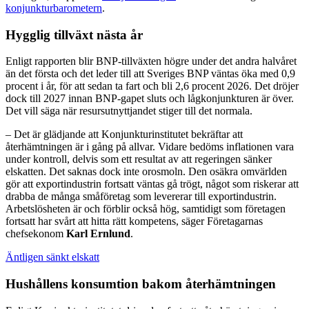
konjunkturbarometern
.
Hygglig tillväxt nästa år
Enligt rapporten blir BNP-tillväxten högre under det andra halvåret
än det första och det leder till att Sveriges BNP väntas öka med 0,9
procent i år, för att sedan ta fart och bli 2,6 procent 2026. Det dröjer
dock till 2027 innan BNP-gapet sluts och lågkonjunkturen är över.
Det vill säga när resursutnyttjandet stiger till det normala.
– Det är glädjande att Konjunkturinstitutet bekräftar att
återhämtningen är i gång på allvar. Vidare bedöms inflationen vara
under kontroll, delvis som ett resultat av att regeringen sänker
elskatten. Det saknas dock inte orosmoln. Den osäkra omvärlden
gör att exportindustrin fortsatt väntas gå trögt, något som riskerar att
drabba de många småföretag som levererar till exportindustrin.
Arbetslösheten är och förblir också hög, samtidigt som företagen
fortsatt har svårt att hitta rätt kompetens, säger Företagarnas
chefsekonom
Karl Ernlund
.
Äntligen sänkt elskatt
Hushållens konsumtion bakom återhämtningen