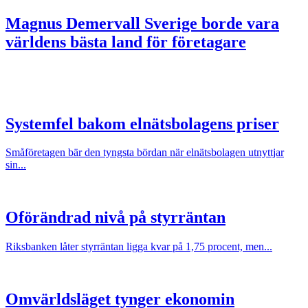
Magnus Demervall
Sverige borde vara
världens bästa land för företagare
Systemfel bakom elnätsbolagens priser
Småföretagen bär den tyngsta bördan när elnätsbolagen utnyttjar
sin...
Oförändrad nivå på styrräntan
Riksbanken låter styrräntan ligga kvar på 1,75 procent, men...
Omvärldsläget tynger ekonomin