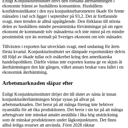
Enligt Konjunkturinstitutet drivs den fortsatta återhämtningen i
ekonomin främst av hushållens konsumtion. Hushållens
konfidensindikator i den nya konjunkturbarometern ökade för femte
månaden i rad och ligger i september på 93,2. Det är fortfarande
svagt, men trenden är alltså uppåtgående. Den förklaras till största
delen av hushållens mindre pessimistiska förväntningar på sin egen
ekonomi de kommande tolv månaderna och inte minst på en mindre
pessimistisk syn än normalt på Sveriges ekonomi om tolv månader.
Tillväxten i exporten har utvecklats svagt, med undantag för årets
första kvartal. Konjunkturinstitutet ser dämpade exportutsikter delvis
till följd av ökade tullar och osäkerhet kring den amerikanska
handelspolitiken. Därför väntas inte exporten kunna ge en skjuts åt
återhämtningen den här gången, vilket annars brukar vara fallet i en
ekonomisk återhämtning.
Arbetsmarknaden släpar efter
Enligt Konjunkturinstitutet dröjer det till slutet av nästa år innan
konjunkturåterhämtningen börjar synas på allvar på
arbetsmarknaden. Det beror på att många företag inte behöver
nyanställa för att öka produktionen. Det beror i sin tur på att många
arbetsgivare inte minskat antalet anställda i lika hög utsträckning
som de minskat produktionen under lågkonjunkturen. Det finns
alltså lediga resurser att använda. Först 2028 räknar