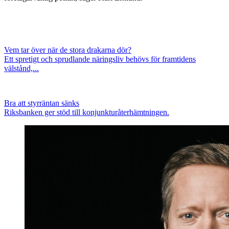
Vem tar över när de stora drakarna dör?
Ett spretigt och sprudlande näringsliv behövs för framtidens
välstånd,...
Bra att styrräntan sänks
Riksbanken ger stöd till konjunkturåterhämtningen.