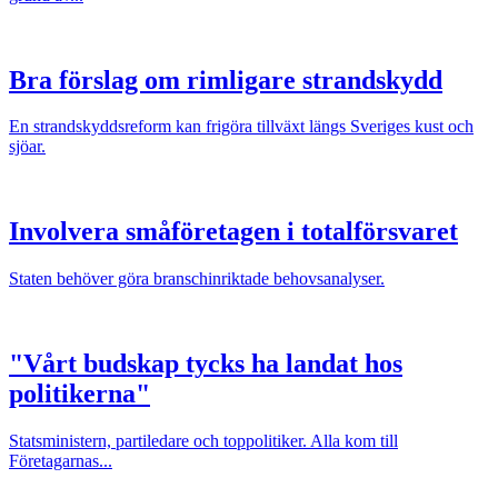
Bra förslag om rimligare strandskydd
En strandskyddsreform kan frigöra tillväxt längs Sveriges kust och
sjöar.
Involvera småföretagen i totalförsvaret
Staten behöver göra branschinriktade behovsanalyser.
"Vårt budskap tycks ha landat hos
politikerna"
Statsministern, partiledare och toppolitiker. Alla kom till
Företagarnas...