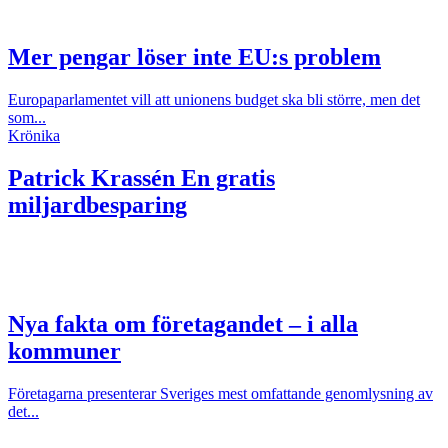
Mer pengar löser inte EU:s problem
Europaparlamentet vill att unionens budget ska bli större, men det
som...
Krönika
Patrick Krassén
En gratis
miljardbesparing
Nya fakta om företagandet – i alla
kommuner
Företagarna presenterar Sveriges mest omfattande genomlysning av
det...