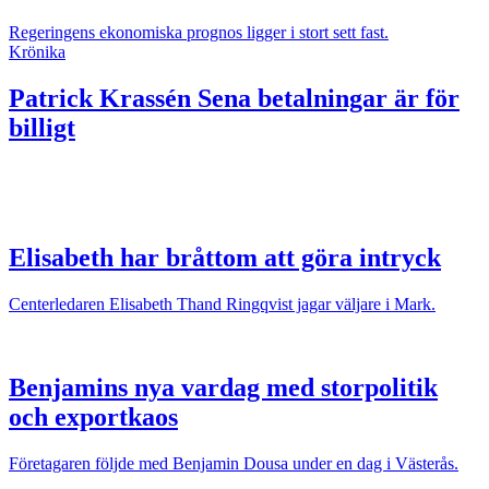
Regeringens ekonomiska prognos ligger i stort sett fast.
Krönika
Patrick Krassén
Sena betalningar är för
billigt
Elisabeth har bråttom att göra intryck
Centerledaren Elisabeth Thand Ringqvist jagar väljare i Mark.
Benjamins nya vardag med storpolitik
och exportkaos
Företagaren följde med Benjamin Dousa under en dag i Västerås.