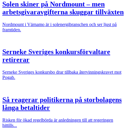
Solen skiner på Nordmount – men
arbetsgivaravgifterna skuggar tillväxten
Nordmount i Värnamo är i solenergibranschen och ser ljust på
framtiden.
Serneke Sveriges konkursförvaltare
retirerar
Serneke Sveriges konkursbo drar tillbaka återvinningskravet mot
Pogab.
Så reagerar politikerna på storbolagens
långa betaltider
Risken för ökad regelbörda är anledningen till att regeringen
hittills...