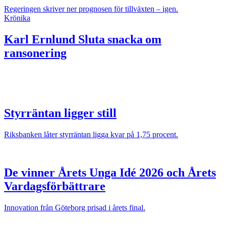
Regeringen skriver ner prognosen för tillväxten – igen.
Krönika
Karl Ernlund
Sluta snacka om
ransonering
Styrräntan ligger still
Riksbanken låter styrräntan ligga kvar på 1,75 procent.
De vinner Årets Unga Idé 2026 och Årets
Vardagsförbättrare
Innovation från Göteborg prisad i årets final.