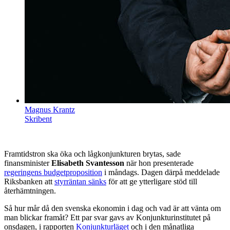
Magnus Krantz
Skribent
Framtidstron ska öka och lågkonjunkturen brytas, sade
finansminister
Elisabeth Svantesson
när hon presenterade
regeringens budgetproposition
i måndags. Dagen därpå meddelade
Riksbanken att
styrräntan sänk
s
för att ge ytterligare stöd till
återhämtningen.
Så hur mår då den svenska ekonomin i dag och vad är att vänta om
man blickar framåt? Ett par svar gavs av Konjunkturinstitutet på
onsdagen, i rapporten
Konjunkturläget
och i den månatliga