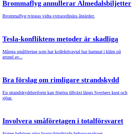
Brommaflyg annullerar Almedalsbiljetter
Brommaflyg tvingas vidta extraordinära åtgärder.
Tesla-konfliktens metoder är skadliga
Många småföretag som har kollektivavtal har hamnat i kläm på
grund av...
Bra förslag om rimligare strandskydd
En strandskyddsreform kan frigöra tillväxt längs Sveriges kust och
sjöar.
Involvera småföretagen i totalförsvaret
Staten behöver göra branschinriktade behovsanalyser.