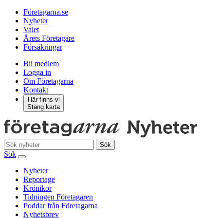
Företagarna.se
Nyheter
Valet
Årets Företagare
Försäkringar
Bli medlem
Logga in
Om Företagarna
Kontakt
Här finns vi
Stäng karta
Sök
Sök
Nyheter
Reportage
Krönikor
Tidningen Företagaren
Poddar från Företagarna
Nyhetsbrev