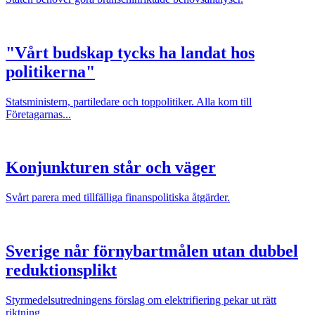
"Vårt budskap tycks ha landat hos
politikerna"
Statsministern, partiledare och toppolitiker. Alla kom till
Företagarnas...
Konjunkturen står och väger
Svårt parera med tillfälliga finanspolitiska åtgärder.
Sverige når förnybartmålen utan dubbel
reduktionsplikt
Styrmedelsutredningens förslag om elektrifiering pekar ut rätt
riktning.