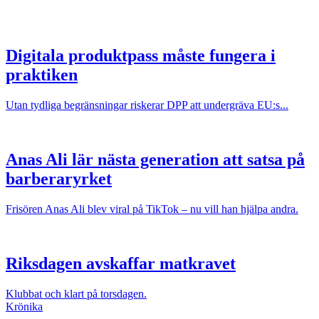
Digitala produktpass måste fungera i
praktiken
Utan tydliga begränsningar riskerar DPP att undergräva EU:s...
Anas Ali lär nästa generation att satsa på
barberaryrket
Frisören Anas Ali blev viral på TikTok – nu vill han hjälpa andra.
Riksdagen avskaffar matkravet
Klubbat och klart på torsdagen.
Krönika