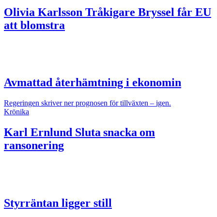
Olivia Karlsson
Tråkigare Bryssel får EU
att blomstra
Avmattad återhämtning i ekonomin
Regeringen skriver ner prognosen för tillväxten – igen.
Krönika
Karl Ernlund
Sluta snacka om
ransonering
Styrräntan ligger still