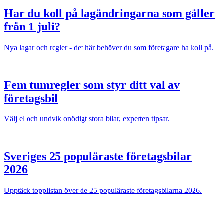
Har du koll på lagändringarna som gäller
från 1 juli?
Nya lagar och regler - det här behöver du som företagare ha koll på.
Fem tumregler som styr ditt val av
företagsbil
Välj el och undvik onödigt stora bilar, experten tipsar.
Sveriges 25 populäraste företagsbilar
2026
Upptäck topplistan över de 25 populäraste företagsbilarna 2026.