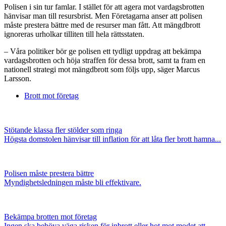
Polisen i sin tur famlar. I stället för att agera mot vardagsbrotten
hänvisar man till resursbrist. Men Företagarna anser att polisen
måste prestera bättre med de resurser man fått. Att mängdbrott
ignoreras urholkar tilliten till hela rättsstaten.
– Våra politiker bör ge polisen ett tydligt uppdrag att bekämpa
vardagsbrotten och höja straffen för dessa brott, samt ta fram en
nationell strategi mot mängdbrott som följs upp, säger Marcus
Larsson.
Brott mot företag
Stötande klassa fler stölder som ringa
Högsta domstolen hänvisar till inflation för att låta fler brott hamna...
Polisen måste prestera bättre
Myndighetsledningen måste bli effektivare.
Bekämpa brotten mot företag
Ingen ska behöva väga risken för inbrott eller hot mot modet att...