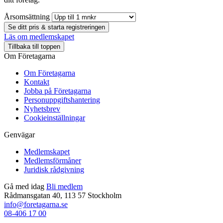
Årsomsättning
Se ditt pris & starta registreringen
Läs om medlemskapet
Tillbaka till toppen
Om Företagarna
Om Företagarna
Kontakt
Jobba på Företagarna
Personuppgiftshantering
Nyhetsbrev
Cookieinställningar
Genvägar
Medlemskapet
Medlemsförmåner
Juridisk rådgivning
Gå med idag
Bli medlem
Rådmansgatan 40, 113 57 Stockholm
info@foretagarna.se
08-406 17 00