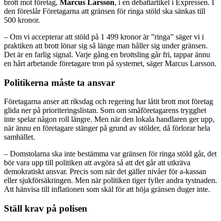
brott mot företag,
Marcus Larsson
, i en debattartikel i Expressen. I
den föreslår Företagarna att gränsen för ringa stöld ska sänkas till
500 kronor.
– Om vi accepterar att stöld på 1 499 kronor är ”ringa” säger vi i
praktiken att brott lönar sig så länge man håller sig under gränsen.
Det är en farlig signal. Varje gång en brottsling går fri, tappar ännu
en hårt arbetande företagare tron på systemet, säger Marcus Larsson.
Politikerna måste ta ansvar
Företagarna anser att riksdag och regering har låtit brott mot företag
glida ner på prioriteringslistan. Som om småföretagarens trygghet
inte spelar någon roll längre. Men när den lokala handlaren ger upp,
när ännu en företagare stänger på grund av stölder, då förlorar hela
samhället.
– Domstolarna ska inte bestämma var gränsen för ringa stöld går, det
bör vara upp till politiken att avgöra så att det går att utkräva
demokratiskt ansvar. Precis som när det gäller nivåer för a-kassan
eller sjukförsäkringen. Men när politiken tiger fyller andra tystnaden.
Att hänvisa till inflationen som skäl för att höja gränsen duger inte.
Ställ krav på polisen