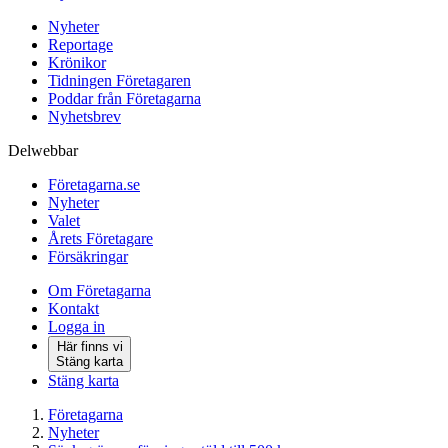
Nyheter
Reportage
Krönikor
Tidningen Företagaren
Poddar från Företagarna
Nyhetsbrev
Delwebbar
Företagarna.se
Nyheter
Valet
Årets Företagare
Försäkringar
Om Företagarna
Kontakt
Logga in
Här finns vi
Stäng karta
Stäng karta
Företagarna
Nyheter