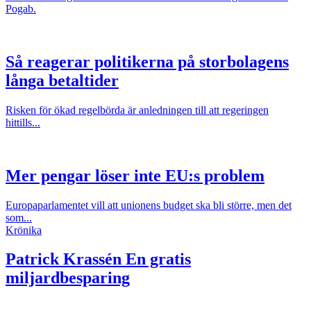
Pogab.
Så reagerar politikerna på storbolagens
långa betaltider
Risken för ökad regelbörda är anledningen till att regeringen
hittills...
Mer pengar löser inte EU:s problem
Europaparlamentet vill att unionens budget ska bli större, men det
som...
Krönika
Patrick Krassén
En gratis
miljardbesparing