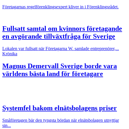
Företagarnas regelförenklingsexpert kliver in i Förenklingsrådet.
Fullsatt samtal om kvinnors företagande
en avgörande tillväxtfråga för Sverige
Lokalen var fullsatt när Företagarna W. samlade entreprenörer,...
Krönika
Magnus Demervall
Sverige borde vara
världens bästa land för företagare
Systemfel bakom elnätsbolagens priser
Småföretagen bär den tyngsta bördan när elnätsbolagen utnyttjar
sin...