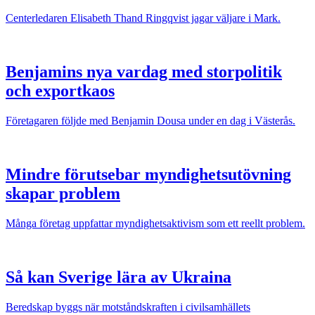
Centerledaren Elisabeth Thand Ringqvist jagar väljare i Mark.
Benjamins nya vardag med storpolitik
och exportkaos
Företagaren följde med Benjamin Dousa under en dag i Västerås.
Mindre förutsebar myndighetsutövning
skapar problem
Många företag uppfattar myndighetsaktivism som ett reellt problem.
Så kan Sverige lära av Ukraina
Beredskap byggs när motståndskraften i civilsamhällets