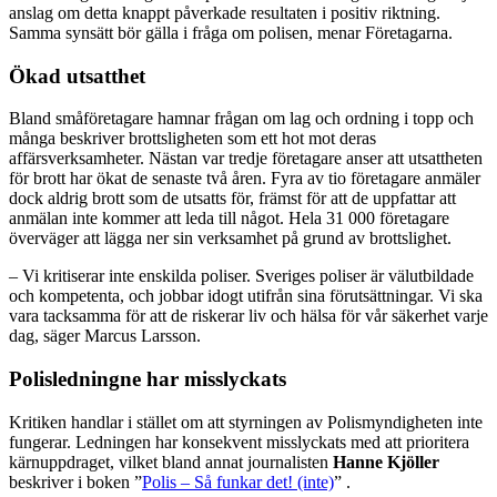
anslag om detta knappt påverkade resultaten i positiv riktning.
Samma synsätt bör gälla i fråga om polisen, menar Företagarna.
Ökad utsatthet
Bland småföretagare hamnar frågan om lag och ordning i topp och
många beskriver brottsligheten som ett hot mot deras
affärsverksamheter. Nästan var tredje företagare anser att utsattheten
för brott har ökat de senaste två åren. Fyra av tio företagare anmäler
dock aldrig brott som de utsatts för, främst för att de uppfattar att
anmälan inte kommer att leda till något. Hela 31 000 företagare
överväger att lägga ner sin verksamhet på grund av brottslighet.
– Vi kritiserar inte enskilda poliser. Sveriges poliser är välutbildade
och kompetenta, och jobbar idogt utifrån sina förutsättningar. Vi ska
vara tacksamma för att de riskerar liv och hälsa för vår säkerhet varje
dag, säger Marcus Larsson.
Polisledningne har misslyckats
Kritiken handlar i stället om att styrningen av Polismyndigheten inte
fungerar. Ledningen har konsekvent misslyckats med att prioritera
kärnuppdraget, vilket bland annat journalisten
Hanne Kjöller
beskriver i boken ”
Polis – Så funkar det! (inte)
” .