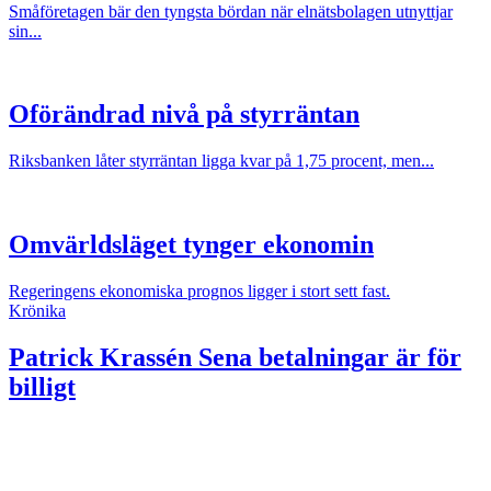
Småföretagen bär den tyngsta bördan när elnätsbolagen utnyttjar
sin...
Oförändrad nivå på styrräntan
Riksbanken låter styrräntan ligga kvar på 1,75 procent, men...
Omvärldsläget tynger ekonomin
Regeringens ekonomiska prognos ligger i stort sett fast.
Krönika
Patrick Krassén
Sena betalningar är för
billigt