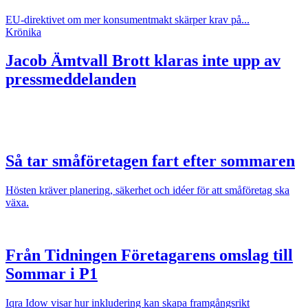
EU-direktivet om mer konsumentmakt skärper krav på...
Krönika
Jacob Ämtvall
Brott klaras inte upp av
pressmeddelanden
Så tar småföretagen fart efter sommaren
Hösten kräver planering, säkerhet och idéer för att småföretag ska
växa.
Från Tidningen Företagarens omslag till
Sommar i P1
Iqra Idow visar hur inkludering kan skapa framgångsrikt