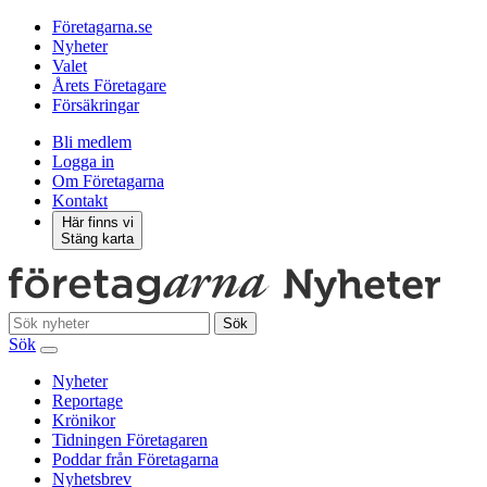
Företagarna.se
Nyheter
Valet
Årets Företagare
Försäkringar
Bli medlem
Logga in
Om Företagarna
Kontakt
Här finns vi
Stäng karta
Sök
Sök
Nyheter
Reportage
Krönikor
Tidningen Företagaren
Poddar från Företagarna
Nyhetsbrev