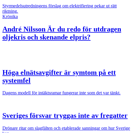
Styrmedelsutredningens förslag om elektrifiering pekar ut rätt
riktning.
Krönika
André Nilsson
Är du redo för utdragen
oljekris och skenande elpris?
Höga elnätsavgifter är symtom på ett
systemfel
Dagens modell för intäktsramar fungerar inte som det var tänkt.
Sveriges försvar tryggas inte av fregatter
Drönare ritar om slagfälten och etablerade sanningar om hur Sverige