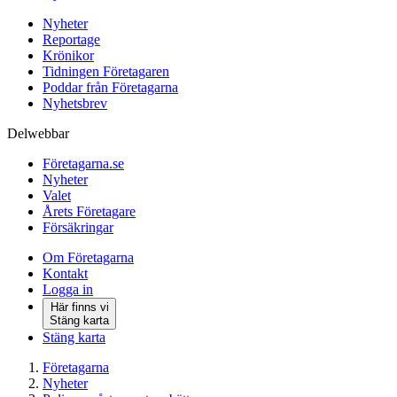
Nyheter
Reportage
Krönikor
Tidningen Företagaren
Poddar från Företagarna
Nyhetsbrev
Delwebbar
Företagarna.se
Nyheter
Valet
Årets Företagare
Försäkringar
Om Företagarna
Kontakt
Logga in
Här finns vi
Stäng karta
Stäng karta
Företagarna
Nyheter