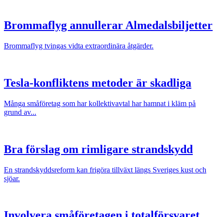
Brommaflyg annullerar Almedalsbiljetter
Brommaflyg tvingas vidta extraordinära åtgärder.
Tesla-konfliktens metoder är skadliga
Många småföretag som har kollektivavtal har hamnat i kläm på
grund av...
Bra förslag om rimligare strandskydd
En strandskyddsreform kan frigöra tillväxt längs Sveriges kust och
sjöar.
Involvera småföretagen i totalförsvaret