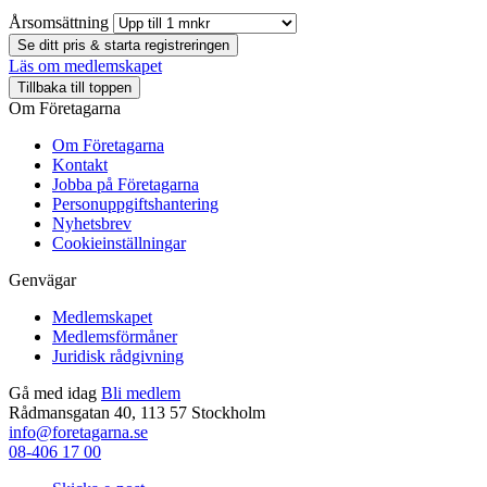
Årsomsättning
Se ditt pris & starta registreringen
Läs om medlemskapet
Tillbaka till toppen
Om Företagarna
Om Företagarna
Kontakt
Jobba på Företagarna
Personuppgiftshantering
Nyhetsbrev
Cookieinställningar
Genvägar
Medlemskapet
Medlemsförmåner
Juridisk rådgivning
Gå med idag
Bli medlem
Rådmansgatan 40, 113 57 Stockholm
info@foretagarna.se
08-406 17 00