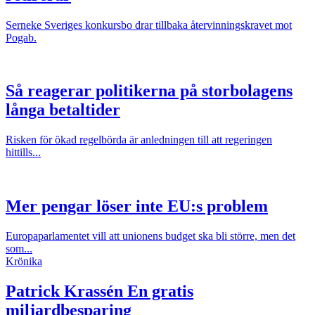
Serneke Sveriges konkursbo drar tillbaka återvinningskravet mot
Pogab.
Så reagerar politikerna på storbolagens
långa betaltider
Risken för ökad regelbörda är anledningen till att regeringen
hittills...
Mer pengar löser inte EU:s problem
Europaparlamentet vill att unionens budget ska bli större, men det
som...
Krönika
Patrick Krassén
En gratis
miljardbesparing