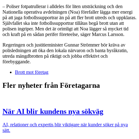
– Poliser fotpatrullerar i alldeles för liten utsträckning och den
Nationella operativa avdelningen (Noa) förefaller lägga mer energi
på att jaga fotbollssupportrar än på att fler brott utreds och uppklaras.
Självfallet ska inte fotbollssupportrar tillåtas begå brott utan att
polisen ingriper. Men det är orimligt att Noa lägger så mycket tid
och kraft på en sådan perifer företeelse, säger Marcus Larsson.
Regeringen och justitieminister Gunnar Strömmer bör kräva av
polisledningen att öka den lokala närvaron och banta byråkratin,
utreda mängdbrotten på riktigt och jobba effektivt och
förebyggande.
Brott mot företag
Fler nyheter från Företagarna
När AI blir kundens nya sökväg
AI, relationer och expertis blir viktigare när kunder söker på nya
sätt.