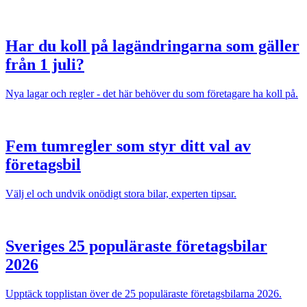
Har du koll på lagändringarna som gäller
från 1 juli?
Nya lagar och regler - det här behöver du som företagare ha koll på.
Fem tumregler som styr ditt val av
företagsbil
Välj el och undvik onödigt stora bilar, experten tipsar.
Sveriges 25 populäraste företagsbilar
2026
Upptäck topplistan över de 25 populäraste företagsbilarna 2026.