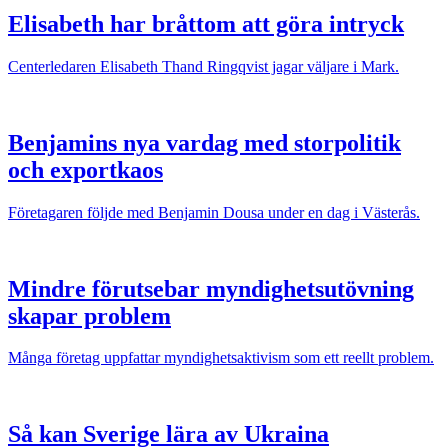
Elisabeth har bråttom att göra intryck
Centerledaren Elisabeth Thand Ringqvist jagar väljare i Mark.
Benjamins nya vardag med storpolitik
och exportkaos
Företagaren följde med Benjamin Dousa under en dag i Västerås.
Mindre förutsebar myndighetsutövning
skapar problem
Många företag uppfattar myndighetsaktivism som ett reellt problem.
Så kan Sverige lära av Ukraina