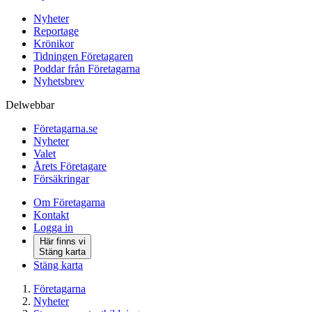
Nyheter
Reportage
Krönikor
Tidningen Företagaren
Poddar från Företagarna
Nyhetsbrev
Delwebbar
Företagarna.se
Nyheter
Valet
Årets Företagare
Försäkringar
Om Företagarna
Kontakt
Logga in
Här finns vi
Stäng karta
Stäng karta
Företagarna
Nyheter