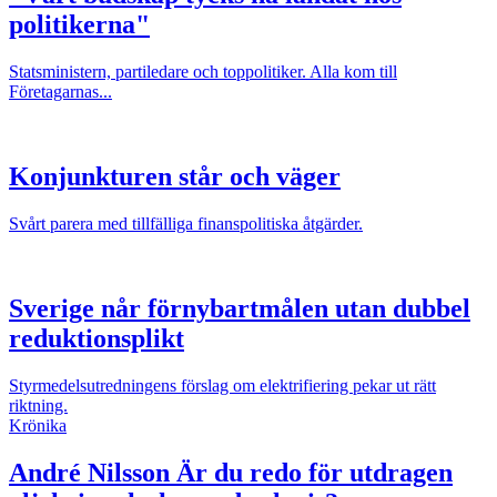
politikerna"
Statsministern, partiledare och toppolitiker. Alla kom till
Företagarnas...
Konjunkturen står och väger
Svårt parera med tillfälliga finanspolitiska åtgärder.
Sverige når förnybartmålen utan dubbel
reduktionsplikt
Styrmedelsutredningens förslag om elektrifiering pekar ut rätt
riktning.
Krönika
André Nilsson
Är du redo för utdragen