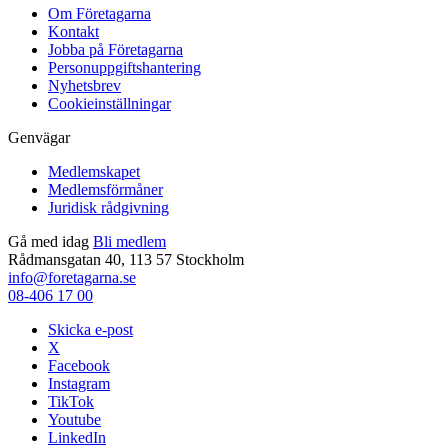
Om Företagarna
Kontakt
Jobba på Företagarna
Personuppgiftshantering
Nyhetsbrev
Cookieinställningar
Genvägar
Medlemskapet
Medlemsförmåner
Juridisk rådgivning
Gå med idag
Bli medlem
Rådmansgatan 40, 113 57 Stockholm
info@foretagarna.se
08-406 17 00
Skicka e-post
X
Facebook
Instagram
TikTok
Youtube
LinkedIn