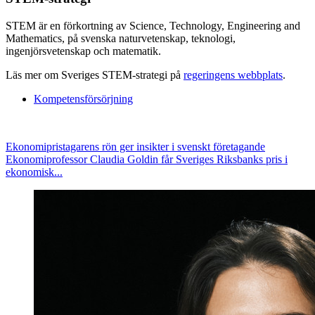
STEM är en förkortning av Science, Technology, Engineering and
Mathematics, på svenska naturvetenskap, teknologi,
ingenjörsvetenskap och matematik.
Läs mer om Sveriges STEM-strategi på
regeringens webbplats
.
Kompetensförsörjning
Ekonomipristagarens rön ger insikter i svenskt företagande
Ekonomiprofessor Claudia Goldin får Sveriges Riksbanks pris i
ekonomisk...