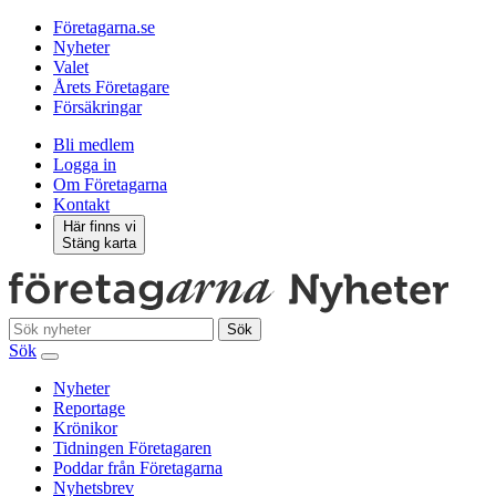
Företagarna.se
Nyheter
Valet
Årets Företagare
Försäkringar
Bli medlem
Logga in
Om Företagarna
Kontakt
Här finns vi
Stäng karta
Sök
Sök
Nyheter
Reportage
Krönikor
Tidningen Företagaren
Poddar från Företagarna
Nyhetsbrev