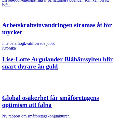
En outdoor-entusiast satsar på naturnära boenden som kan bli ett
lyft...
Arbetskraftsinvandringen stramas åt för
mycket
Inte bara högkvalificerade jobb.
Krönika
Lise-Lotte Argulander
Blåbärssylten blir
snart dyrare än guld
Global osäkerhet får småföretagens
optimism att falna
Ny rapport om småföretagskonjunkturen.