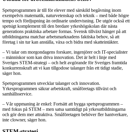
Spetsprogrammen är till för elever med särskild begåvning inom
exempelvis matematik, naturvetenskap och teknik – med både högre
tempo och fördjupning än ordinarie undervisning. De utgör också ett
spetsigt komplement till den bredare yrkeshögskolan där nästa
generations praktiska arbetare formas. Svensk tillväxt hänger på att
utbildningarna matchar arbetsmarknadens faktiska behov, så att
företag i sin tur kan anställa, växa och bidra med skatteintäkter.
– Vi talar om morgondagens forskare, ingenjörer och IT-specialister
– människor som kan driva innovation. Det är helt i linje med
Sveriges STEM-strategi – och helt avgörande för Sveriges framtida
konkurrenskraft att vi kan tillgodose talanger från ett tidigt stadie,
säger hon.
Spetsprogrammen utvecklar talanger och innovation.
Yrkesprogrammen säkrar arbetskraft, småföretags tillväxt och
samhällsservice.
– Vår uppmaning är enkel: Fortsätt att bygga spetsprogrammen –
med fokus på STEM – men satsa samtidigt på yrkesutbildningarna
och gör dem mer attraktiva. Småföretagen behöver fler hantverkare,
inte clowner, säger hon.
STEM-strategi