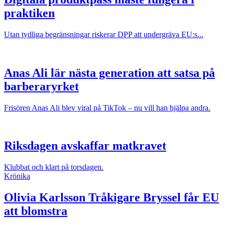
praktiken
Utan tydliga begränsningar riskerar DPP att undergräva EU:s...
Anas Ali lär nästa generation att satsa på
barberaryrket
Frisören Anas Ali blev viral på TikTok – nu vill han hjälpa andra.
Riksdagen avskaffar matkravet
Klubbat och klart på torsdagen.
Krönika
Olivia Karlsson
Tråkigare Bryssel får EU
att blomstra