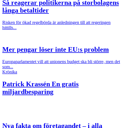
Så reagerar politikerna på storbolagens
långa betaltider
Risken för ökad regelbörda är anledningen till att regeringen
hittills...
Mer pengar löser inte EU:s problem
Europaparlamentet vill att unionens budget ska bli större, men det
som...
Krönika
Patrick Krassén
En gratis
miljardbesparing
Nya fakta om företagandet – i alla