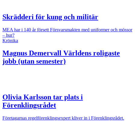
Skrädderi för kung och militär
MEA har i 140 år försett Försvarsmakten med uniformer och mössor
– hur?
Krönika
Magnus Demervall
Världens roligaste
jobb (utan semester)
Olivia Karlsson tar plats i
Förenklingsrådet
Företagarnas regelförenklingsexpert kliver in i Förenklingsrådet.