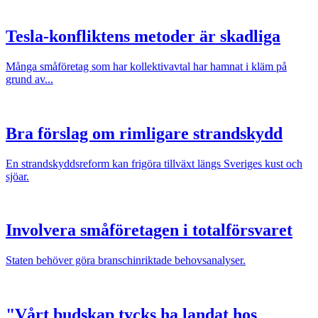
Tesla-konfliktens metoder är skadliga
Många småföretag som har kollektivavtal har hamnat i kläm på
grund av...
Bra förslag om rimligare strandskydd
En strandskyddsreform kan frigöra tillväxt längs Sveriges kust och
sjöar.
Involvera småföretagen i totalförsvaret
Staten behöver göra branschinriktade behovsanalyser.
"Vårt budskap tycks ha landat hos