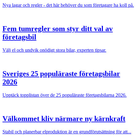
Nya lagar och regler - det här behöver du som företagare ha koll på.
Fem tumregler som styr ditt val av
företagsbil
Välj el och undvik onödigt stora bilar, experten tipsar.
Sveriges 25 populäraste företagsbilar
2026
Upptäck topplistan över de 25 populäraste företagsbilarna 2026.
Välkommet kliv närmare ny kärnkraft
Stabil och planerbar elproduktion är en grundförutsättning för att...