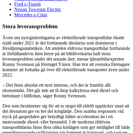
Ford e-Transit
Nissan Townstar Electric
Mercedes e-Citan
Stora leveransproblem
Även om nyregistreringarna av elektrifierade transportbilar ökade
rejält under 2021 är det fortfarande dieslarna som dominerar i
försäljningsstatistiken. Att andelen eldrivna transportbilar fortfarande
är förhållandevis liten beror på att biltillverkarna haft stora
leveransproblem under det senaste året, menar tjänstebilsexperten
Ronny Svensson på företaget Ynnor. Han tror att svenska företagare
kommer att fortsätta gå över till elektrifierade transporter även under
2022.
– Det finns absolut ett stort intresse, och det är framför allt
ekonomiskt. Det går inte att få ihop kalkylerna med diesel och
bensinare i bilflottan, säger Ronny Svensson.
Den som bestämmer sig för att ta steget till eldrift upptäcker snart att
det dessutom ger en hel del körglädje. Den snabba responsen vid
tryck på gaspedalen ger betydligt bättre acceleration än i en
motsvarande diesel- eller bensinbil. I de moderna eldrivna
transportbilarna finns flera olika körlägen som ger möjlighet till både
energibesparande snålkörning när batteriet är halvtomt, och raskare