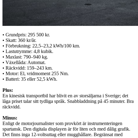
• Grundpris: 295 500 kr.
• Skatt: 360 kr/år.
• Förbrukning: 22,5–23,2 kWh/100 km.
• Lastutrymme: 4,8 kubik.
• Maxlast: 790–940 kg.
• Växellåda: Automat.
• Räckvidd: 159–243 km.
• Motor: El, vridmoment 255 Nm.
• Batteri: 35 eller 52,5 kWh.
Plus:
En kinesisk transportbil har blivit en av storsäljarna i Sverige; det
låga priset talar sitt tydliga språk. Snabbladdning på 45 minuter. Bra
räckvidd.
Minus:
Enligt de motorjournalister som provkört är instrumenteringen
spartansk. Den digitala displayen är för liten och med dålig grafik.
Det finns inga 12-voltsuttag eller mugghållare. Begränsat med