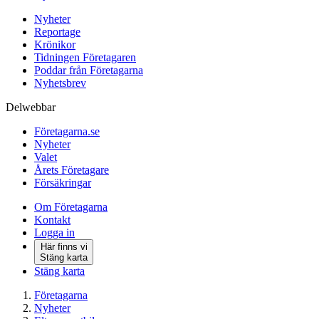
Nyheter
Reportage
Krönikor
Tidningen Företagaren
Poddar från Företagarna
Nyhetsbrev
Delwebbar
Företagarna.se
Nyheter
Valet
Årets Företagare
Försäkringar
Om Företagarna
Kontakt
Logga in
Här finns vi
Stäng karta
Stäng karta
Företagarna
Nyheter