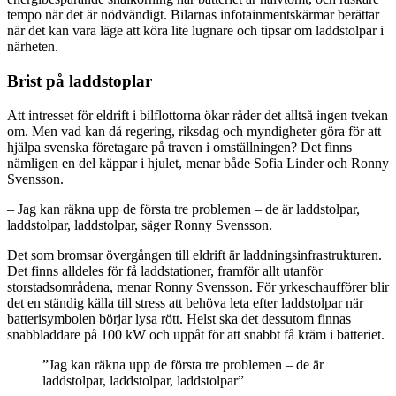
tempo när det är nödvändigt. Bilarnas infotainmentskärmar berättar
när det kan vara läge att köra lite lugnare och tipsar om laddstolpar i
närheten.
Brist på laddstoplar
Att intresset för eldrift i bilflottorna ökar råder det alltså ingen tvekan
om. Men vad kan då regering, riksdag och myndigheter göra för att
hjälpa svenska företagare på traven i omställningen? Det finns
nämligen en del käppar i hjulet, menar både Sofia Linder och Ronny
Svensson.
– Jag kan räkna upp de första tre problemen – de är laddstolpar,
laddstolpar, laddstolpar, säger Ronny Svensson.
Det som bromsar övergången till eldrift är laddningsinfrastrukturen.
Det finns alldeles för få laddstationer, framför allt utanför
storstadsområdena, menar Ronny Svensson. För yrkeschaufförer blir
det en ständig källa till stress att behöva leta efter laddstolpar när
batterisymbolen börjar lysa rött. Helst ska det dessutom finnas
snabbladdare på 100 kW och uppåt för att snabbt få kräm i batteriet.
”Jag kan räkna upp de första tre problemen – de är
laddstolpar, laddstolpar, laddstolpar”