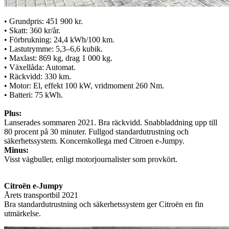
• Grundpris: 451 900 kr.
• Skatt: 360 kr/år.
• Förbrukning: 24,4 kWh/100 km.
• Lastutrymme: 5,3–6,6 kubik.
• Maxlast: 869 kg, drag 1 000 kg.
• Växellåda: Automat.
• Räckvidd: 330 km.
• Motor: El, effekt 100 kW, vridmoment 260 Nm.
• Batteri: 75 kWh.
Plus:
Lanserades sommaren 2021. Bra räckvidd. Snabbladdning upp till
80 procent på 30 minuter. Fullgod standardutrustning och
säkerhetssystem. Koncernkollega med Citroen e-Jumpy.
Minus:
Visst vägbuller, enligt motorjournalister som provkört.
Citroën e-Jumpy
Årets transportbil 2021
Bra standardutrustning och säkerhetssystem ger Citroën en fin
utmärkelse.