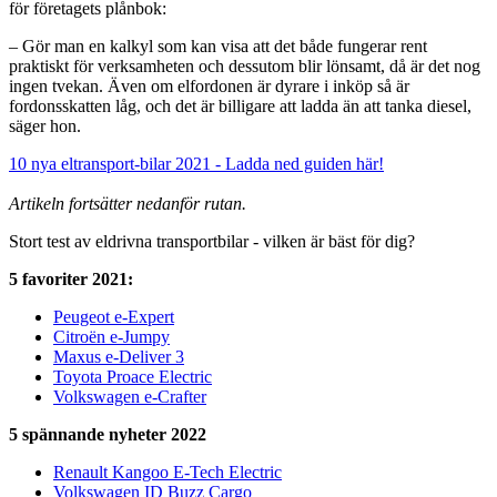
för företagets plånbok:
– Gör man en kalkyl som kan visa att det både fungerar rent
praktiskt för verksamheten och dessutom blir lönsamt, då är det nog
ingen tvekan. Även om elfordonen är dyrare i inköp så är
fordonsskatten låg, och det är billigare att ladda än att tanka diesel,
säger hon.
10 nya eltransport-bilar 2021 - Ladda ned guiden här!
Artikeln fortsätter nedanför rutan.
Stort test av eldrivna transportbilar - vilken är bäst för dig?
5 favoriter 2021:
Peugeot e-Expert
Citroën e-Jumpy
Maxus e-Deliver 3
Toyota Proace Electric
Volkswagen e-Crafter
5 spännande nyheter 2022
Renault Kangoo E-Tech Electric
Volkswagen ID Buzz Cargo