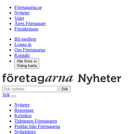
Företagarna.se
Nyheter
Valet
Årets Företagare
Försäkringar
Bli medlem
Logga in
Om Företagarna
Kontakt
Här finns vi
Stäng karta
Sök
Sök
Nyheter
Reportage
Krönikor
Tidningen Företagaren
Poddar från Företagarna
Nyhetsbrev