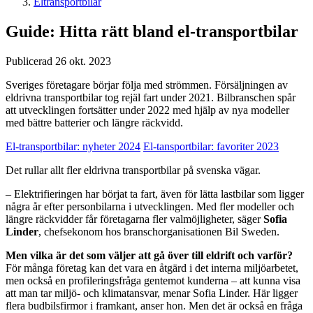
Eltransportbilar
Guide: Hitta rätt bland el-transportbilar
Publicerad 26 okt. 2023
Sveriges företagare börjar följa med strömmen. Försäljningen av
eldrivna transportbilar tog rejäl fart under 2021. Bilbranschen spår
att utvecklingen fortsätter under 2022 med hjälp av nya modeller
med bättre batterier och längre räckvidd.
El-transportbilar: nyheter 2024
El-tansportbilar: favoriter 2023
Det rullar allt fler eldrivna transportbilar på svenska vägar.
– Elektrifieringen har börjat ta fart, även för lätta lastbilar som ligger
några år efter personbilarna i utvecklingen. Med fler modeller och
längre räckvidder får företagarna fler valmöjligheter, säger
Sofia
Linder
, chefsekonom hos branschorganisationen Bil Sweden.
Men vilka är det som väljer att gå över till eldrift och varför?
För många företag kan det vara en åtgärd i det interna miljöarbetet,
men också en profileringsfråga gentemot kunderna – att kunna visa
att man tar miljö- och klimatansvar, menar Sofia Linder. Här ligger
flera budbilsfirmor i framkant, anser hon. Men det är också en fråga