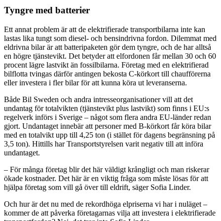
Tyngre med batterier
Ett annat problem är att de elektrifierade transportbilarna inte kan
lastas lika tungt som diesel- och bensindrivna fordon. Dilemmat med
eldrivna bilar är att batteripaketen gör dem tyngre, och de har alltså
en högre tjänstevikt. Det betyder att elfordonen får mellan 30 och 60
procent lägre lastvikt än fossilbilarna. Företag med en elektrifierad
bilflotta tvingas därför antingen bekosta C-körkort till chaufförerna
eller investera i fler bilar för att kunna köra ut leveranserna.
Både Bil Sweden och andra intresseorganisationer vill att det
undantag för totalvikten (tjänstevikt plus lastvikt) som finns i EU:s
regelverk införs i Sverige – något som flera andra EU-länder redan
gjort. Undantaget innebär att personer med B-körkort får köra bilar
med en totalvikt upp till 4,25 ton (i stället för dagens begränsning på
3,5 ton). Hittills har Transportstyrelsen varit negativ till att införa
undantaget.
– För många företag blir det här väldigt krångligt och man riskerar
ökade kostnader. Det här är en viktig fråga som måste lösas för att
hjälpa företag som vill gå över till eldrift, säger Sofia Linder.
Och hur är det nu med de rekordhöga elpriserna vi har i nuläget –
kommer de att påverka företagarnas vilja att investera i elektrifierade