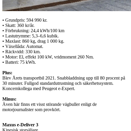
• Grundpris: 594 990 kr.
• Skatt: 360 kr/år.
• Förbrukning: 24,4 kWh/100 km
• Lastutrymme: 5,3–6,6 kubik.
• Maxlast: 860 kg, drag 1 000 kg.
• Växellåda: Automat.
• Räckvidd: 330 km.
• Motor: El, effekt 100 kW, vridmoment 260 Nm.
• Batteri: 75 kWh.
Plus:
Blev Årets transportbil 2021. Snabbladdning upp till 80 procent på
30 minuter. Fullgod standardutrustning och säkerhetssystem.
Koncernkollega med Peugeot e-Expert.
Minus:
Även här finns ett visst störande vägbuller enligt de
motorjournalister som provkört.
Maxus e-Deliver 3
Kinesisk storsäljare