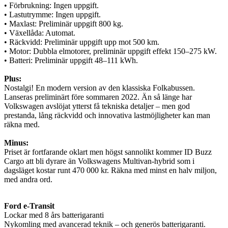
• Förbrukning: Ingen uppgift.
• Lastutrymme: Ingen uppgift.
• Maxlast: Preliminär uppgift 800 kg.
• Växellåda: Automat.
• Räckvidd: Preliminär uppgift upp mot 500 km.
• Motor: Dubbla elmotorer, preliminär uppgift effekt 150–275 kW.
• Batteri: Preliminär uppgift 48–111 kWh.
Plus:
Nostalgi! En modern version av den klassiska Folkabussen.
Lanseras preliminärt före sommaren 2022. Än så länge har
Volkswagen avslöjat ytterst få tekniska detaljer – men god
prestanda, lång räckvidd och innovativa lastmöjligheter kan man
räkna med.
Minus:
Priset är fortfarande oklart men högst sannolikt kommer ID Buzz
Cargo att bli dyrare än Volkswagens Multivan-hybrid som i
dagsläget kostar runt 470 000 kr. Räkna med minst en halv miljon,
med andra ord.
Ford e-Transit
Lockar med 8 års batterigaranti
Nykomling med avancerad teknik – och generös batterigaranti.