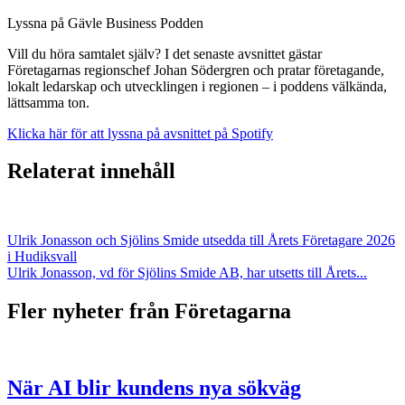
Lyssna på Gävle Business Podden
Vill du höra samtalet själv? I det senaste avsnittet gästar
Företagarnas regionschef Johan Södergren och pratar företagande,
lokalt ledarskap och utvecklingen i regionen – i poddens välkända,
lättsamma ton.
Klicka här för att lyssna på avsnittet på Spotify
Relaterat innehåll
Ulrik Jonasson och Sjölins Smide utsedda till Årets Företagare 2026
i Hudiksvall
Ulrik Jonasson, vd för Sjölins Smide AB, har utsetts till Årets...
Fler nyheter från Företagarna
När AI blir kundens nya sökväg