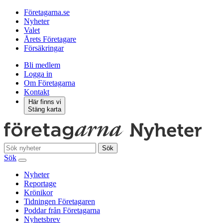
Företagarna.se
Nyheter
Valet
Årets Företagare
Försäkringar
Bli medlem
Logga in
Om Företagarna
Kontakt
Här finns vi
Stäng karta
Sök
Sök
Nyheter
Reportage
Krönikor
Tidningen Företagaren
Poddar från Företagarna
Nyhetsbrev