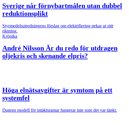
Sverige når förnybartmålen utan dubbel
reduktionsplikt
Styrmedelsutredningens förslag om elektrifiering pekar ut rätt
riktning.
Krönika
André Nilsson
Är du redo för utdragen
oljekris och skenande elpris?
Höga elnätsavgifter är symtom på ett
systemfel
Dagens modell för intäktsramar fungerar inte som det var tänkt.