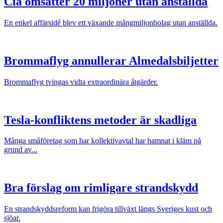
Cia omsätter 20 miljoner utan anställda
En enkel affärsidé blev ett växande mångmiljonbolag utan anställda.
Brommaflyg annullerar Almedalsbiljetter
Brommaflyg tvingas vidta extraordinära åtgärder.
Tesla-konfliktens metoder är skadliga
Många småföretag som har kollektivavtal har hamnat i kläm på
grund av...
Bra förslag om rimligare strandskydd
En strandskyddsreform kan frigöra tillväxt längs Sveriges kust och
sjöar.