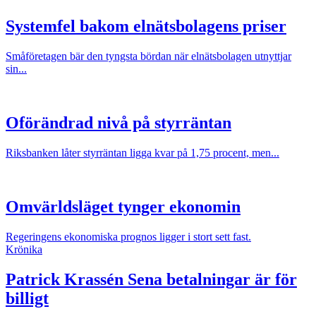
Systemfel bakom elnätsbolagens priser
Småföretagen bär den tyngsta bördan när elnätsbolagen utnyttjar
sin...
Oförändrad nivå på styrräntan
Riksbanken låter styrräntan ligga kvar på 1,75 procent, men...
Omvärldsläget tynger ekonomin
Regeringens ekonomiska prognos ligger i stort sett fast.
Krönika
Patrick Krassén
Sena betalningar är för
billigt