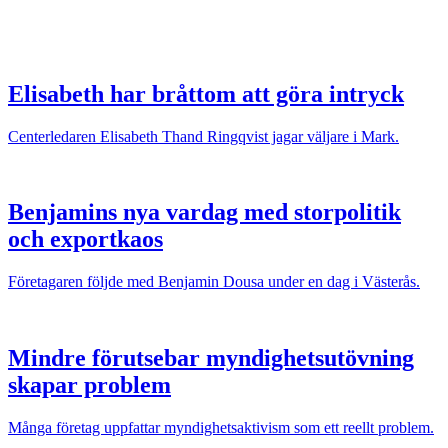
Elisabeth har bråttom att göra intryck
Centerledaren Elisabeth Thand Ringqvist jagar väljare i Mark.
Benjamins nya vardag med storpolitik
och exportkaos
Företagaren följde med Benjamin Dousa under en dag i Västerås.
Mindre förutsebar myndighetsutövning
skapar problem
Många företag uppfattar myndighetsaktivism som ett reellt problem.