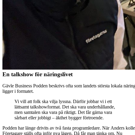
En talkshow för näringslivet
Gävle Business Podden beskrivs ofta som landets största lokala när
ligger i formatet.
Vi vill att folk ska vilja lyssna. Därför jobbar vi i ett
lättsamt talkshowformat. Det ska vara underhållande,
men samtalen ska vara på riktigt. Det får gärna vara
sårbart eller jobbigt – äkthet bygger förtroende.
Podden har länge drivits av två fasta programledare. När Anders kolleg
Företagare ställs ofta inför nya lägen. Då får man tänka om. Nu