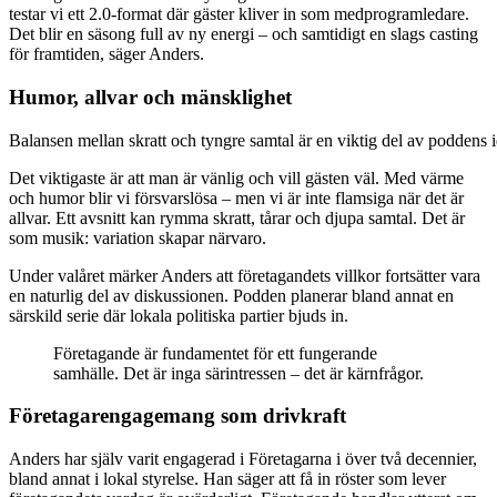
testar vi ett 2.0-format där gäster kliver in som medprogramledare.
Det blir en säsong full av ny energi – och samtidigt en slags casting
för framtiden, säger Anders.
Humor, allvar och mänsklighet
Balansen mellan skratt och tyngre samtal är en viktig del av poddens id
Det viktigaste är att man är vänlig och vill gästen väl. Med värme
och humor blir vi försvarslösa – men vi är inte flamsiga när det är
allvar. Ett avsnitt kan rymma skratt, tårar och djupa samtal. Det är
som musik: variation skapar närvaro.
Under valåret märker Anders att företagandets villkor fortsätter vara
en naturlig del av diskussionen. Podden planerar bland annat en
särskild serie där lokala politiska partier bjuds in.
Företagande är fundamentet för ett fungerande
samhälle. Det är inga särintressen – det är kärnfrågor.
Företagarengagemang som drivkraft
Anders har själv varit engagerad i Företagarna i över två decennier,
bland annat i lokal styrelse.
Han säger att
få in röster som lever