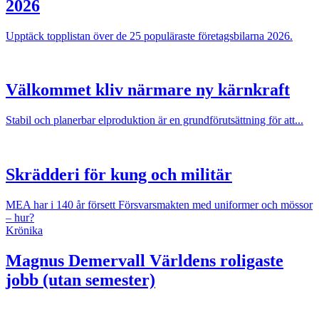
2026
Upptäck topplistan över de 25 populäraste företagsbilarna 2026.
Välkommet kliv närmare ny kärnkraft
Stabil och planerbar elproduktion är en grundförutsättning för att...
Skrädderi för kung och militär
MEA har i 140 år försett Försvarsmakten med uniformer och mössor
– hur?
Krönika
Magnus Demervall
Världens roligaste
jobb (utan semester)