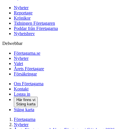
Nyheter
Reportage
Krönikor
Tidningen Företagaren
Poddar från Företagarna
Nyhetsbrev
Delwebbar
Företagarna.se
Nyheter
Valet
Årets Företagare
Försäkringar
Om Företagarna
Kontakt
Logga in
Här finns vi
Stäng karta
Stäng karta
Företagarna
Nyheter