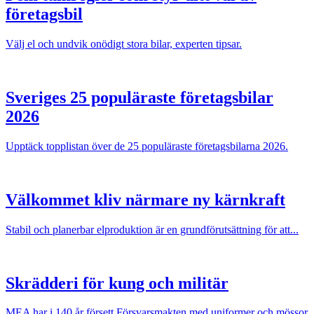
företagsbil
Välj el och undvik onödigt stora bilar, experten tipsar.
Sveriges 25 populäraste företagsbilar
2026
Upptäck topplistan över de 25 populäraste företagsbilarna 2026.
Välkommet kliv närmare ny kärnkraft
Stabil och planerbar elproduktion är en grundförutsättning för att...
Skrädderi för kung och militär
MEA har i 140 år försett Försvarsmakten med uniformer och mössor