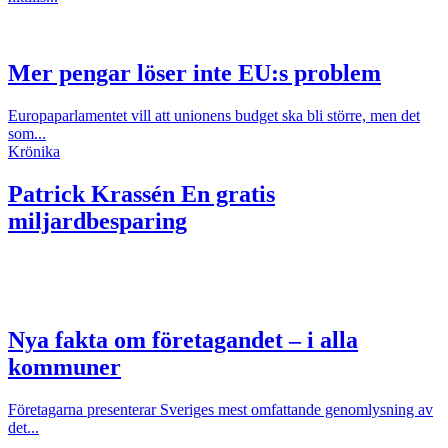
Mer pengar löser inte EU:s problem
Europaparlamentet vill att unionens budget ska bli större, men det
som...
Krönika
Patrick Krassén
En gratis
miljardbesparing
Nya fakta om företagandet – i alla
kommuner
Företagarna presenterar Sveriges mest omfattande genomlysning av
det...