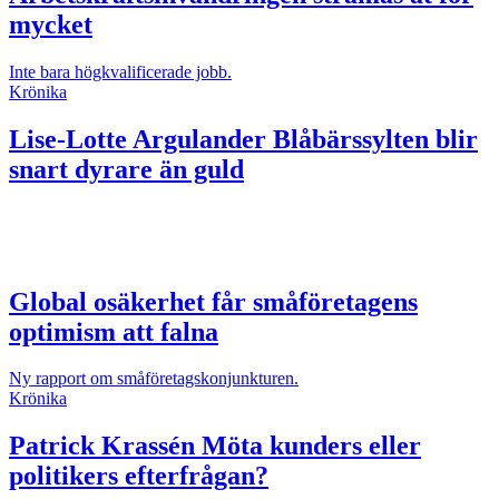
mycket
Inte bara högkvalificerade jobb.
Krönika
Lise-Lotte Argulander
Blåbärssylten blir
snart dyrare än guld
Global osäkerhet får småföretagens
optimism att falna
Ny rapport om småföretagskonjunkturen.
Krönika
Patrick Krassén
Möta kunders eller
politikers efterfrågan?