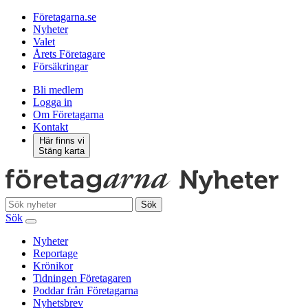
Företagarna.se
Nyheter
Valet
Årets Företagare
Försäkringar
Bli medlem
Logga in
Om Företagarna
Kontakt
Här finns vi
Stäng karta
Sök
Sök
Nyheter
Reportage
Krönikor
Tidningen Företagaren
Poddar från Företagarna
Nyhetsbrev