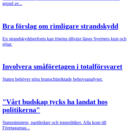
grund av...
Bra förslag om rimligare strandskydd
En strandskyddsreform kan frigöra tillväxt längs Sveriges kust och
sjöar.
Involvera småföretagen i totalförsvaret
Staten behöver göra branschinriktade behovsanalyser.
"Vårt budskap tycks ha landat hos
politikerna"
Statsministern, partiledare och toppolitiker. Alla kom till
Företagarnas...