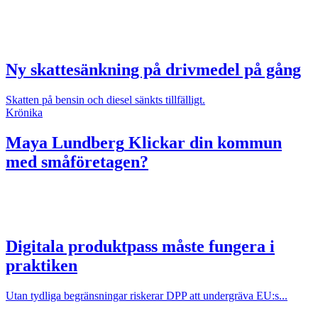
Ny skattesänkning på drivmedel på gång
Skatten på bensin och diesel sänkts tillfälligt.
Krönika
Maya Lundberg
Klickar din kommun
med småföretagen?
Digitala produktpass måste fungera i
praktiken
Utan tydliga begränsningar riskerar DPP att undergräva EU:s...