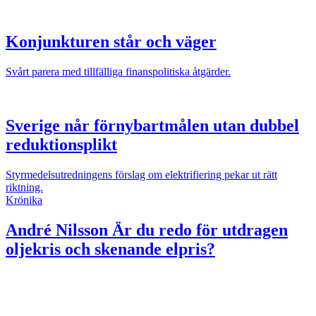
Konjunkturen står och väger
Svårt parera med tillfälliga finanspolitiska åtgärder.
Sverige når förnybartmålen utan dubbel
reduktionsplikt
Styrmedelsutredningens förslag om elektrifiering pekar ut rätt
riktning.
Krönika
André Nilsson
Är du redo för utdragen
oljekris och skenande elpris?