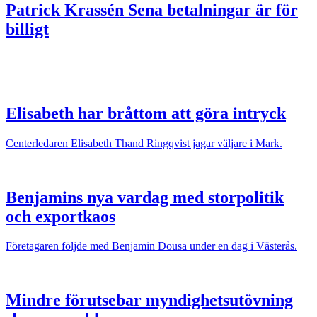
Patrick Krassén
Sena betalningar är för
billigt
Elisabeth har bråttom att göra intryck
Centerledaren Elisabeth Thand Ringqvist jagar väljare i Mark.
Benjamins nya vardag med storpolitik
och exportkaos
Företagaren följde med Benjamin Dousa under en dag i Västerås.
Mindre förutsebar myndighetsutövning