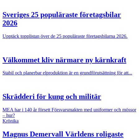
Sveriges 25 populäraste företagsbilar
2026
Upptäck topplistan över de 25 populäraste företagsbilarna 2026.
Välkommet kliv närmare ny kärnkraft
Stabil och planerbar elproduktion är en grundförutsättning för att...
Skrädderi för kung och militär
MEA har i 140 år försett Försvarsmakten med uniformer och mössor
– hur?
Krönika
Magnus Demervall
Världens roligaste