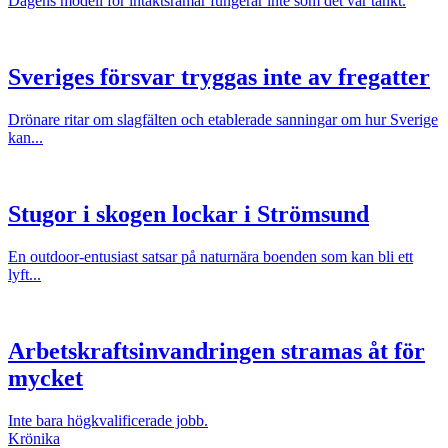
Dagens modell för intäktsramar fungerar inte som det var tänkt.
Sveriges försvar tryggas inte av fregatter
Drönare ritar om slagfälten och etablerade sanningar om hur Sverige
kan...
Stugor i skogen lockar i Strömsund
En outdoor-entusiast satsar på naturnära boenden som kan bli ett
lyft...
Arbetskraftsinvandringen stramas åt för
mycket
Inte bara högkvalificerade jobb.
Krönika