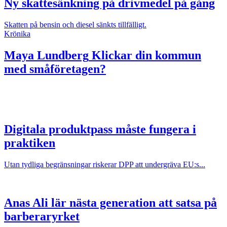
Ny skattesänkning på drivmedel på gång
Skatten på bensin och diesel sänkts tillfälligt.
Krönika
Maya Lundberg
Klickar din kommun
med småföretagen?
Digitala produktpass måste fungera i
praktiken
Utan tydliga begränsningar riskerar DPP att undergräva EU:s...
Anas Ali lär nästa generation att satsa på
barberaryrket