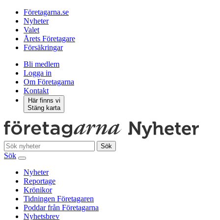
Företagarna.se
Nyheter
Valet
Årets Företagare
Försäkringar
Bli medlem
Logga in
Om Företagarna
Kontakt
Här finns vi
Stäng karta
Sök
Sök
Nyheter
Reportage
Krönikor
Tidningen Företagaren
Poddar från Företagarna
Nyhetsbrev