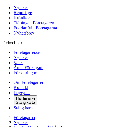
Nyheter
Reportage
Krönikor
Tidningen Företagaren
Poddar från Företagarna
Nyhetsbrev
Delwebbar
Företagarna.se
Nyheter
Valet
Årets Företagare
Försäkringar
Om Företagarna
Kontakt
Logga in
Här finns vi
Stäng karta
Stäng karta
Företagarna
Nyheter