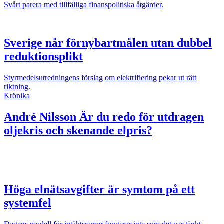
Svårt parera med tillfälliga finanspolitiska åtgärder.
Sverige når förnybartmålen utan dubbel
reduktionsplikt
Styrmedelsutredningens förslag om elektrifiering pekar ut rätt
riktning.
Krönika
André Nilsson
Är du redo för utdragen
oljekris och skenande elpris?
Höga elnätsavgifter är symtom på ett
systemfel