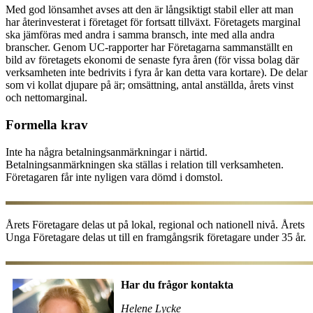
Med god lönsamhet avses att den är långsiktigt stabil eller att man
har återinvesterat i företaget för fortsatt tillväxt. Företagets marginal
ska jämföras med andra i samma bransch, inte med alla andra
branscher. Genom UC-rapporter har Företagarna sammanställt en
bild av företagets ekonomi de senaste fyra åren (för vissa bolag där
verksamheten inte bedrivits i fyra år kan detta vara kortare). De delar
som vi kollat djupare på är; omsättning, antal anställda, årets vinst
och nettomarginal.
Formella krav
Inte ha några betalningsanmärkningar i närtid.
Betalningsanmärkningen ska ställas i relation till verksamheten.
Företagaren får inte nyligen vara dömd i domstol.
Årets Företagare delas ut på lokal, regional och nationell nivå. Årets
Unga Företagare delas ut till en framgångsrik företagare under 35 år.
Har du frågor kontakta
Helene Lycke