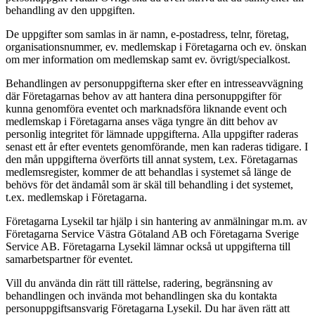
behandling av den uppgiften.
De uppgifter som samlas in är namn, e-postadress, telnr, företag,
organisationsnummer, ev. medlemskap i Företagarna och ev. önskan
om mer information om medlemskap samt ev. övrigt/specialkost.
Behandlingen av personuppgifterna sker efter en intresseavvägning
där Företagarnas behov av att hantera dina personuppgifter för
kunna genomföra eventet och marknadsföra liknande event och
medlemskap i Företagarna anses väga tyngre än ditt behov av
personlig integritet för lämnade uppgifterna. Alla uppgifter raderas
senast ett år efter eventets genomförande, men kan raderas tidigare. I
den mån uppgifterna överförts till annat system, t.ex. Företagarnas
medlemsregister, kommer de att behandlas i systemet så länge de
behövs för det ändamål som är skäl till behandling i det systemet,
t.ex. medlemskap i Företagarna.
Företagarna Lysekil tar hjälp i sin hantering av anmälningar m.m. av
Företagarna Service Västra Götaland AB och Företagarna Sverige
Service AB. Företagarna Lysekil lämnar också ut uppgifterna till
samarbetspartner för eventet.
Vill du använda din rätt till rättelse, radering, begränsning av
behandlingen och invända mot behandlingen ska du kontakta
personuppgiftsansvarig Företagarna Lysekil. Du har även rätt att