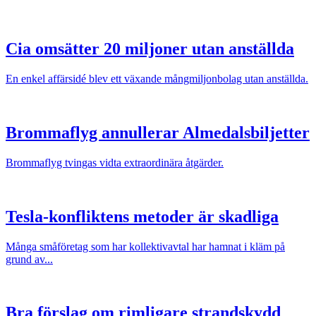
Cia omsätter 20 miljoner utan anställda
En enkel affärsidé blev ett växande mångmiljonbolag utan anställda.
Brommaflyg annullerar Almedalsbiljetter
Brommaflyg tvingas vidta extraordinära åtgärder.
Tesla-konfliktens metoder är skadliga
Många småföretag som har kollektivavtal har hamnat i kläm på
grund av...
Bra förslag om rimligare strandskydd