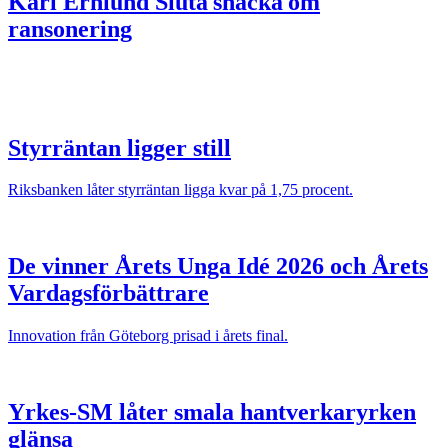
Karl Ernlund
Sluta snacka om
ransonering
Styrräntan ligger still
Riksbanken låter styrräntan ligga kvar på 1,75 procent.
De vinner Årets Unga Idé 2026 och Årets
Vardagsförbättrare
Innovation från Göteborg prisad i årets final.
Yrkes-SM låter smala hantverkaryrken
glänsa