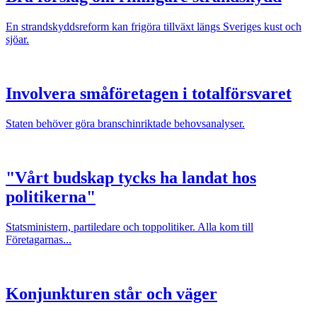
En strandskyddsreform kan frigöra tillväxt längs Sveriges kust och
sjöar.
Involvera småföretagen i totalförsvaret
Staten behöver göra branschinriktade behovsanalyser.
"Vårt budskap tycks ha landat hos
politikerna"
Statsministern, partiledare och toppolitiker. Alla kom till
Företagarnas...
Konjunkturen står och väger