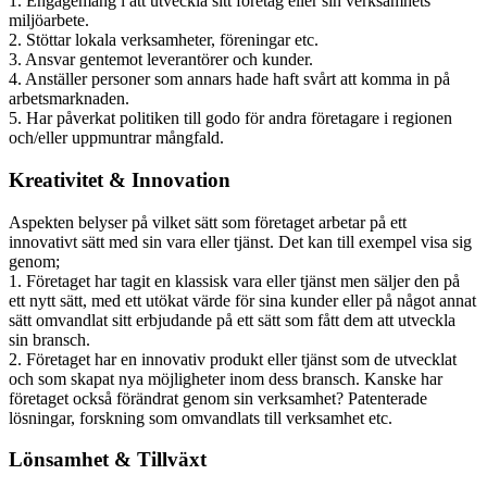
1. Engagemang i att utveckla sitt företag eller sin verksamhets
miljöarbete.
2. Stöttar lokala verksamheter, föreningar etc.
3. Ansvar gentemot leverantörer och kunder.
4. Anställer personer som annars hade haft svårt att komma in på
arbetsmarknaden.
5. Har påverkat politiken till godo för andra företagare i regionen
och/eller uppmuntrar mångfald.
Kreativitet & Innovation
Aspekten belyser på vilket sätt som företaget arbetar på ett
innovativt sätt med sin vara eller tjänst. Det kan till exempel visa sig
genom;
1. Företaget har tagit en klassisk vara eller tjänst men säljer den på
ett nytt sätt, med ett utökat värde för sina kunder eller på något annat
sätt omvandlat sitt erbjudande på ett sätt som fått dem att utveckla
sin bransch.
2. Företaget har en innovativ produkt eller tjänst som de utvecklat
och som skapat nya möjligheter inom dess bransch. Kanske har
företaget också förändrat genom sin verksamhet? Patenterade
lösningar, forskning som omvandlats till verksamhet etc.
Lönsamhet & Tillväxt