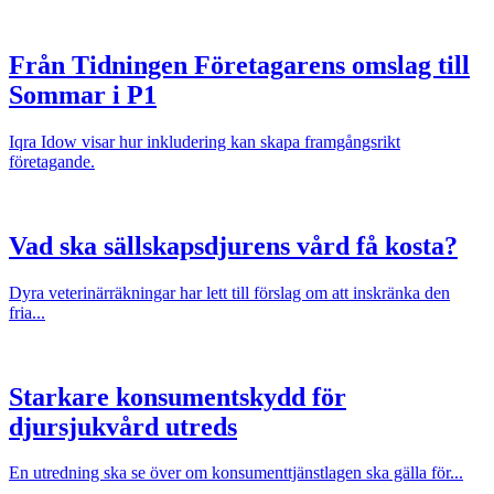
Från Tidningen Företagarens omslag till
Sommar i P1
Iqra Idow visar hur inkludering kan skapa framgångsrikt
företagande.
Vad ska sällskapsdjurens vård få kosta?
Dyra veterinärräkningar har lett till förslag om att inskränka den
fria...
Starkare konsumentskydd för
djursjukvård utreds
En utredning ska se över om konsumenttjänstlagen ska gälla för...