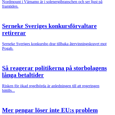
Nordmount i Värnamo är i solenergibranschen och ser ljust på
framtiden.
Serneke Sveriges konkursförvaltare
retirerar
Serneke Sveriges konkursbo drar tillbaka återvinningskravet mot
Pogab.
Så reagerar politikerna på storbolagens
långa betaltider
Risken för ökad regelbörda är anledningen till att regeringen
hittills...
Mer pengar löser inte EU:s problem