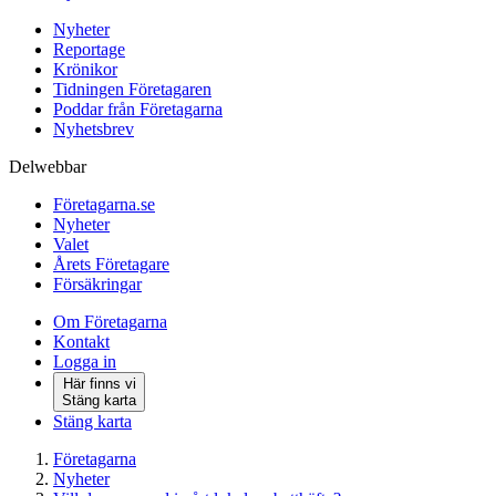
Nyheter
Reportage
Krönikor
Tidningen Företagaren
Poddar från Företagarna
Nyhetsbrev
Delwebbar
Företagarna.se
Nyheter
Valet
Årets Företagare
Försäkringar
Om Företagarna
Kontakt
Logga in
Här finns vi
Stäng karta
Stäng karta
Företagarna
Nyheter