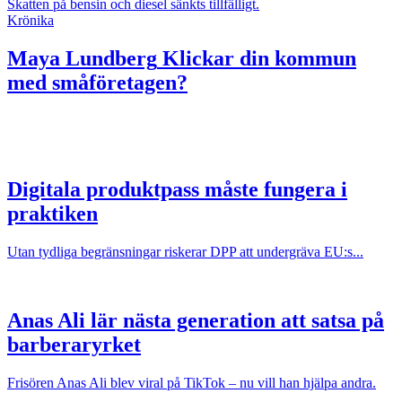
Skatten på bensin och diesel sänkts tillfälligt.
Krönika
Maya Lundberg
Klickar din kommun
med småföretagen?
Digitala produktpass måste fungera i
praktiken
Utan tydliga begränsningar riskerar DPP att undergräva EU:s...
Anas Ali lär nästa generation att satsa på
barberaryrket
Frisören Anas Ali blev viral på TikTok – nu vill han hjälpa andra.