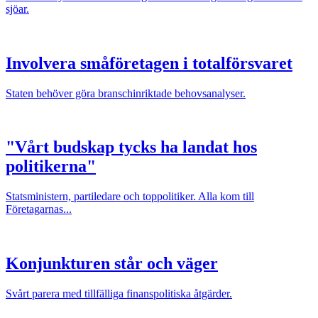
sjöar.
Involvera småföretagen i totalförsvaret
Staten behöver göra branschinriktade behovsanalyser.
"Vårt budskap tycks ha landat hos
politikerna"
Statsministern, partiledare och toppolitiker. Alla kom till
Företagarnas...
Konjunkturen står och väger
Svårt parera med tillfälliga finanspolitiska åtgärder.