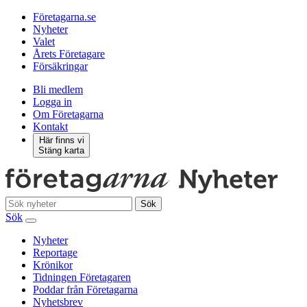
Företagarna.se
Nyheter
Valet
Årets Företagare
Försäkringar
Bli medlem
Logga in
Om Företagarna
Kontakt
Här finns vi
Stäng karta
Sök
Sök
Nyheter
Reportage
Krönikor
Tidningen Företagaren
Poddar från Företagarna
Nyhetsbrev