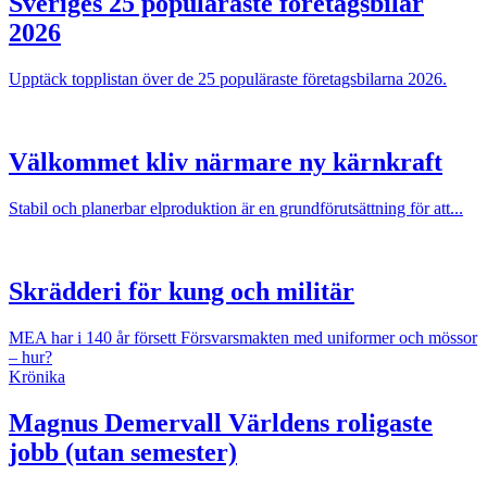
Sveriges 25 populäraste företagsbilar
2026
Upptäck topplistan över de 25 populäraste företagsbilarna 2026.
Välkommet kliv närmare ny kärnkraft
Stabil och planerbar elproduktion är en grundförutsättning för att...
Skrädderi för kung och militär
MEA har i 140 år försett Försvarsmakten med uniformer och mössor
– hur?
Krönika
Magnus Demervall
Världens roligaste
jobb (utan semester)