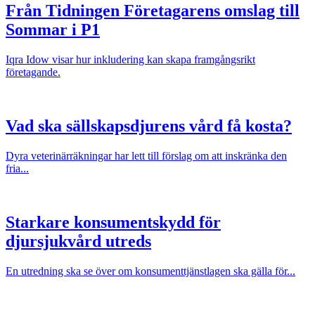
Från Tidningen Företagarens omslag till
Sommar i P1
Iqra Idow visar hur inkludering kan skapa framgångsrikt
företagande.
Vad ska sällskapsdjurens vård få kosta?
Dyra veterinärräkningar har lett till förslag om att inskränka den
fria...
Starkare konsumentskydd för
djursjukvård utreds
En utredning ska se över om konsumenttjänstlagen ska gälla för...