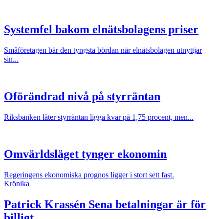
Systemfel bakom elnätsbolagens priser
Småföretagen bär den tyngsta bördan när elnätsbolagen utnyttjar
sin...
Oförändrad nivå på styrräntan
Riksbanken låter styrräntan ligga kvar på 1,75 procent, men...
Omvärldsläget tynger ekonomin
Regeringens ekonomiska prognos ligger i stort sett fast.
Krönika
Patrick Krassén
Sena betalningar är för
billigt