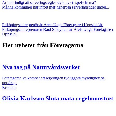
Är det rimligt att serveringsregler styrs av ett spelschema?
Många kommuner har infört mer generösa serveringstider under...
Enköpingsentreprenör är Årets Unga Företagare i Uppsala län
Enköpingsentreprenören Raid Suleyman är Årets Unga Företagare i
Uppsala...
Fler nyheter från Företagarna
Nya tag på Naturvårdsverket
Företagarna välkomnar att regeringen tydliggörs myndighetens
uppdrag.
Krönika
Olivia Karlsson
Sluta mata regelmonstret