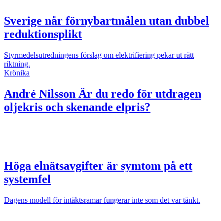
Sverige når förnybartmålen utan dubbel
reduktionsplikt
Styrmedelsutredningens förslag om elektrifiering pekar ut rätt
riktning.
Krönika
André Nilsson
Är du redo för utdragen
oljekris och skenande elpris?
Höga elnätsavgifter är symtom på ett
systemfel
Dagens modell för intäktsramar fungerar inte som det var tänkt.