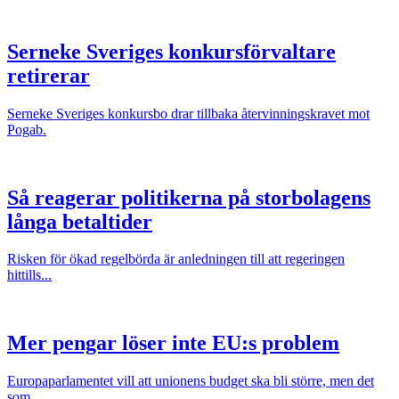
Serneke Sveriges konkursförvaltare
retirerar
Serneke Sveriges konkursbo drar tillbaka återvinningskravet mot
Pogab.
Så reagerar politikerna på storbolagens
långa betaltider
Risken för ökad regelbörda är anledningen till att regeringen
hittills...
Mer pengar löser inte EU:s problem
Europaparlamentet vill att unionens budget ska bli större, men det
som...