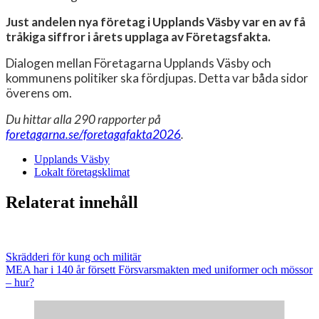
Just andelen nya företag i Upplands Väsby var en av få
tråkiga siffror i årets upplaga av Företagsfakta.
Dialogen mellan Företagarna Upplands Väsby och
kommunens politiker ska fördjupas. Detta var båda sidor
överens om.
Du hittar alla 290 rapporter på
foretagarna.se/foretagafakta2026
.
Upplands Väsby
Lokalt företagsklimat
Relaterat innehåll
Skrädderi för kung och militär
MEA har i 140 år försett Försvarsmakten med uniformer och mössor
– hur?