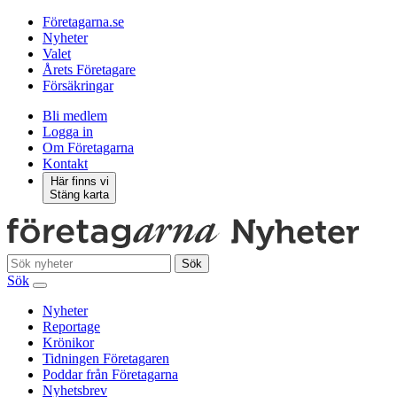
Företagarna.se
Nyheter
Valet
Årets Företagare
Försäkringar
Bli medlem
Logga in
Om Företagarna
Kontakt
Här finns vi
Stäng karta
Sök
Sök
Nyheter
Reportage
Krönikor
Tidningen Företagaren
Poddar från Företagarna
Nyhetsbrev