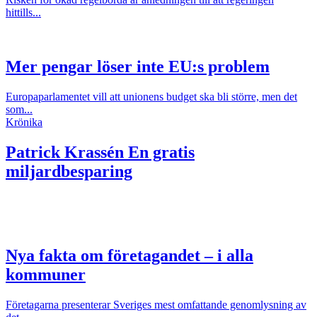
hittills...
Mer pengar löser inte EU:s problem
Europaparlamentet vill att unionens budget ska bli större, men det
som...
Krönika
Patrick Krassén
En gratis
miljardbesparing
Nya fakta om företagandet – i alla
kommuner
Företagarna presenterar Sveriges mest omfattande genomlysning av