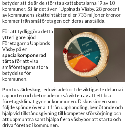
betyder att de är de största skattebetalarna i 9 av 10
kommuner. Så är det även i Upplnads Väsby. 28 procent
av kommunens skatteintäkter eller 733 miljoner kronor
kommer från småföretagen och deras anställda.
För att tydliggöra detta
ytterligare bjöd
Företagarna Upplands
Väsby på en
specialkomponerad
tårta
för att visa
småföretagens stora
betydelse för
kommunen.
Pontus Järleskog
redovisade kort de viktigaste delarna i
rapporten och betonade också vikten av att ett bra
företagsklimat gynnar kommunen. Diskussionen som
följde spände över allt från upphandling, bemötande och
hjälp vid tillståndsgivning till kompetensförsörjning och
att uppmuntra samt hjälpa flera väsbybor att starta och
driva företag i kommunen.