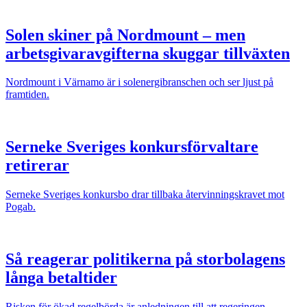
Solen skiner på Nordmount – men
arbetsgivaravgifterna skuggar tillväxten
Nordmount i Värnamo är i solenergibranschen och ser ljust på
framtiden.
Serneke Sveriges konkursförvaltare
retirerar
Serneke Sveriges konkursbo drar tillbaka återvinningskravet mot
Pogab.
Så reagerar politikerna på storbolagens
långa betaltider
Risken för ökad regelbörda är anledningen till att regeringen