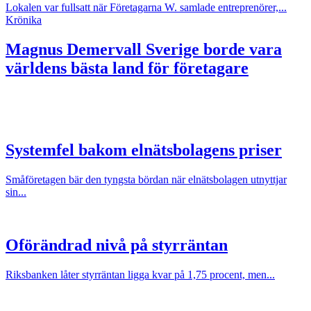
Lokalen var fullsatt när Företagarna W. samlade entreprenörer,...
Krönika
Magnus Demervall
Sverige borde vara
världens bästa land för företagare
Systemfel bakom elnätsbolagens priser
Småföretagen bär den tyngsta bördan när elnätsbolagen utnyttjar
sin...
Oförändrad nivå på styrräntan
Riksbanken låter styrräntan ligga kvar på 1,75 procent, men...