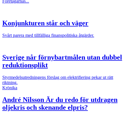
Företagarnas...
Konjunkturen står och väger
Svårt parera med tillfälliga finanspolitiska åtgärder.
Sverige når förnybartmålen utan dubbel
reduktionsplikt
Styrmedelsutredningens förslag om elektrifiering pekar ut rätt
riktning.
Krönika
André Nilsson
Är du redo för utdragen
oljekris och skenande elpris?