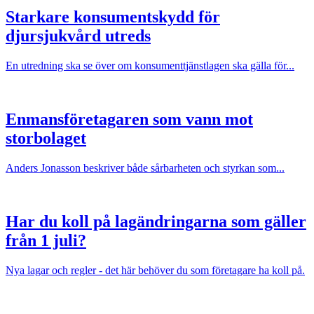
Starkare konsumentskydd för
djursjukvård utreds
En utredning ska se över om konsumenttjänstlagen ska gälla för...
Enmansföretagaren som vann mot
storbolaget
Anders Jonasson beskriver både sårbarheten och styrkan som...
Har du koll på lagändringarna som gäller
från 1 juli?
Nya lagar och regler - det här behöver du som företagare ha koll på.