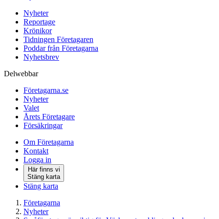
Nyheter
Reportage
Krönikor
Tidningen Företagaren
Poddar från Företagarna
Nyhetsbrev
Delwebbar
Företagarna.se
Nyheter
Valet
Årets Företagare
Försäkringar
Om Företagarna
Kontakt
Logga in
Här finns vi
Stäng karta
Stäng karta
Företagarna
Nyheter