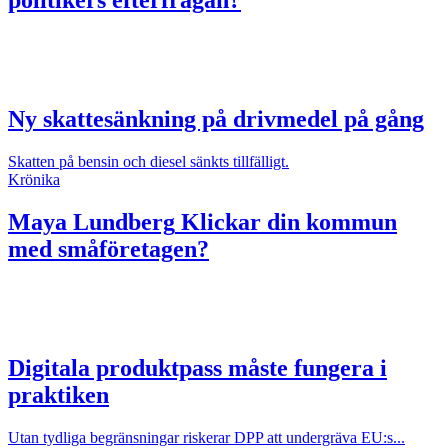
politikers efterfrågan?
Ny skattesänkning på drivmedel på gång
Skatten på bensin och diesel sänkts tillfälligt.
Krönika
Maya Lundberg
Klickar din kommun
med småföretagen?
Digitala produktpass måste fungera i
praktiken
Utan tydliga begränsningar riskerar DPP att undergräva EU:s...