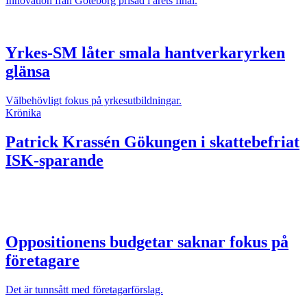
Innovation från Göteborg prisad i årets final.
Yrkes-SM låter smala hantverkaryrken
glänsa
Välbehövligt fokus på yrkesutbildningar.
Krönika
Patrick Krassén
Gökungen i skattebefriat
ISK-sparande
Oppositionens budgetar saknar fokus på
företagare
Det är tunnsått med företagarförslag.