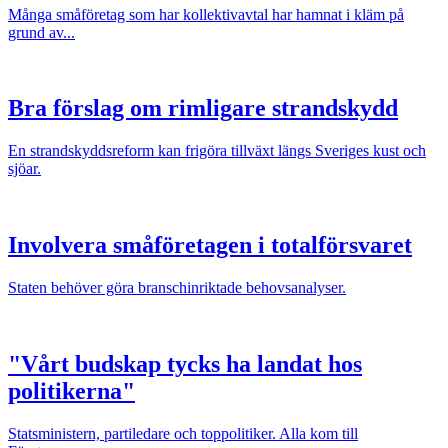
Många småföretag som har kollektivavtal har hamnat i kläm på
grund av...
Bra förslag om rimligare strandskydd
En strandskyddsreform kan frigöra tillväxt längs Sveriges kust och
sjöar.
Involvera småföretagen i totalförsvaret
Staten behöver göra branschinriktade behovsanalyser.
"Vårt budskap tycks ha landat hos
politikerna"
Statsministern, partiledare och toppolitiker. Alla kom till