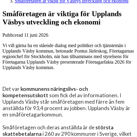
Småföretagen är viktig för Väsbys utveckling och ekonomi
Småföretagen är viktiga för Upplands
Väsbys utveckling och ekonomi
Publicerad 11 juni 2026
Vi vill gärna ha en stående dialog med politiker och tjänstemän i
Upplands Väsby kommun, betonade Pontus Järleskog, Företagarnas
regionchef för Stockholm, när han tillsammans med styrelsens för
Företagarna Upplands Väsby presenterade Företagarfakta 2026 för
Upplands Väsby kommun.
Det var
kommunens näringslivs- och
kompetensutskott
som fick del av informationen. I
Upplands Väsby står småföretagen med färre än fem
anställda för 93,4 procent av jobben. Upplands Väsby är
en småföretagarkommun.
Småföretagen och deras anställda är de
största
skattebetalarna
i 260 av 290 kommuner i Sverige, vilket