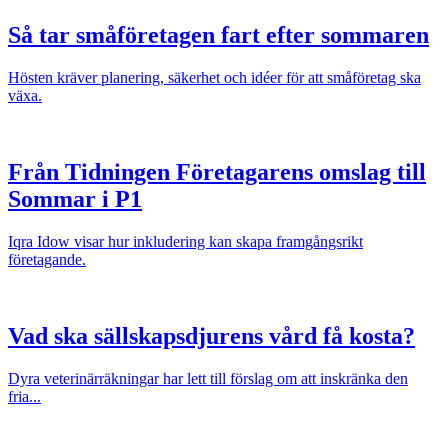
Så tar småföretagen fart efter sommaren
Hösten kräver planering, säkerhet och idéer för att småföretag ska
växa.
Från Tidningen Företagarens omslag till
Sommar i P1
Iqra Idow visar hur inkludering kan skapa framgångsrikt
företagande.
Vad ska sällskapsdjurens vård få kosta?
Dyra veterinärräkningar har lett till förslag om att inskränka den
fria...