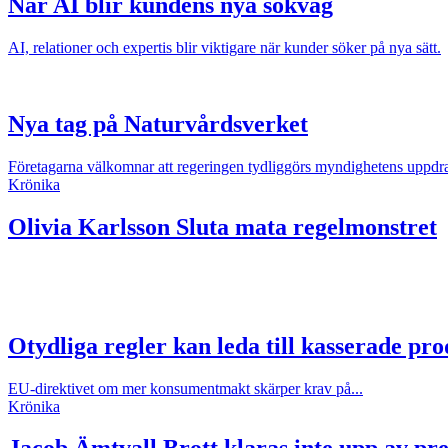
När AI blir kundens nya sökväg
AI, relationer och expertis blir viktigare när kunder söker på nya sätt.
Nya tag på Naturvårdsverket
Företagarna välkomnar att regeringen tydliggörs myndighetens uppdr
Krönika
Olivia Karlsson
Sluta mata regelmonstret
Otydliga regler kan leda till kasserade pr
EU-direktivet om mer konsumentmakt skärper krav på...
Krönika