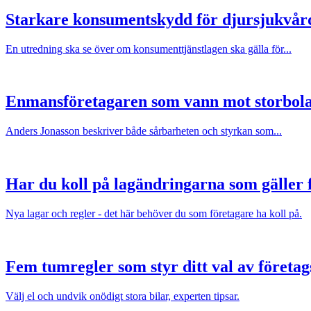
Starkare konsumentskydd för djursjukvår
En utredning ska se över om konsumenttjänstlagen ska gälla för...
Enmansföretagaren som vann mot storbol
Anders Jonasson beskriver både sårbarheten och styrkan som...
Har du koll på lagändringarna som gäller f
Nya lagar och regler - det här behöver du som företagare ha koll på.
Fem tumregler som styr ditt val av företag
Välj el och undvik onödigt stora bilar, experten tipsar.