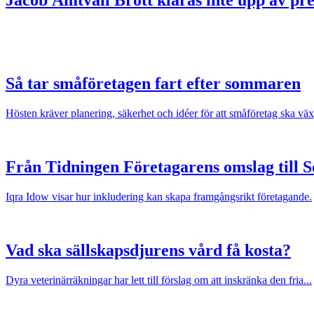
Jacob Ämtvall
Brott klaras inte upp av p
Så tar småföretagen fart efter sommaren
Hösten kräver planering, säkerhet och idéer för att småföretag ska väx
Från Tidningen Företagarens omslag till 
Iqra Idow visar hur inkludering kan skapa framgångsrikt företagande.
Vad ska sällskapsdjurens vård få kosta?
Dyra veterinärräkningar har lett till förslag om att inskränka den fria...