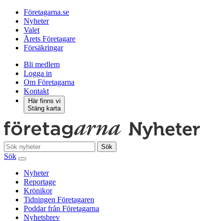
Företagarna.se
Nyheter
Valet
Årets Företagare
Försäkringar
Bli medlem
Logga in
Om Företagarna
Kontakt
Här finns vi
Stäng karta
Sök
Sök
Nyheter
Reportage
Krönikor
Tidningen Företagaren
Poddar från Företagarna
Nyhetsbrev