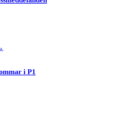
ressmeddelanden
a.
Sommar i P1