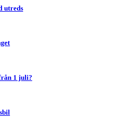
d utreds
aget
rån 1 juli?
sbil