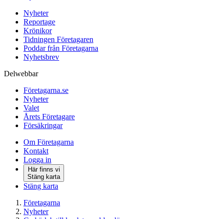
Nyheter
Reportage
Krönikor
Tidningen Företagaren
Poddar från Företagarna
Nyhetsbrev
Delwebbar
Företagarna.se
Nyheter
Valet
Årets Företagare
Försäkringar
Om Företagarna
Kontakt
Logga in
Här finns vi
Stäng karta
Stäng karta
Företagarna
Nyheter