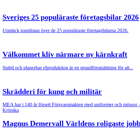
Sveriges 25 populäraste företagsbilar 2026
Upptäck topplistan över de 25 populäraste företagsbilarna 2026.
Välkommet kliv närmare ny kärnkraft
Stabil och planerbar elproduktion är en grundförutsättning för att...
Skrädderi för kung och militär
MEA har i 140 år försett Försvarsmakten med uniformer och mössor 
Krönika
Magnus Demervall
Världens roligaste jobb