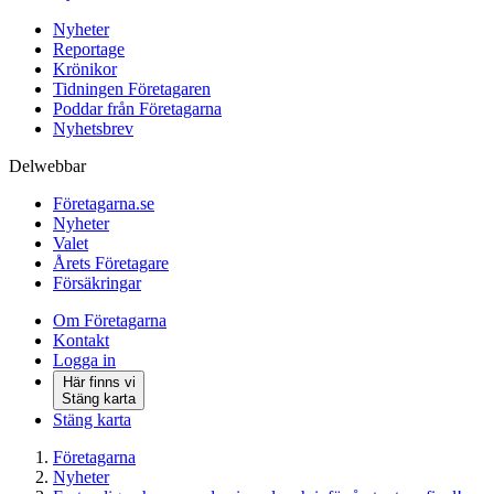
Nyheter
Reportage
Krönikor
Tidningen Företagaren
Poddar från Företagarna
Nyhetsbrev
Delwebbar
Företagarna.se
Nyheter
Valet
Årets Företagare
Försäkringar
Om Företagarna
Kontakt
Logga in
Här finns vi
Stäng karta
Stäng karta
Företagarna
Nyheter