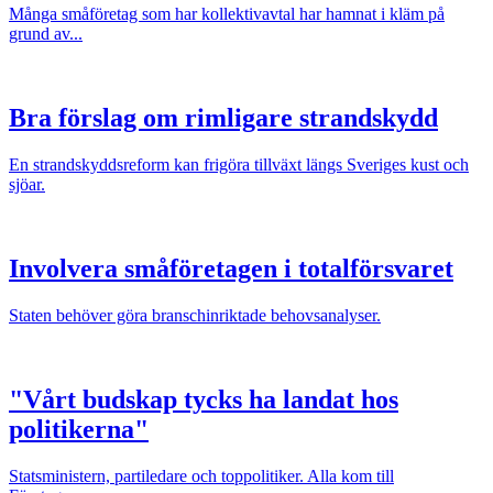
Många småföretag som har kollektivavtal har hamnat i kläm på
grund av...
Bra förslag om rimligare strandskydd
En strandskyddsreform kan frigöra tillväxt längs Sveriges kust och
sjöar.
Involvera småföretagen i totalförsvaret
Staten behöver göra branschinriktade behovsanalyser.
"Vårt budskap tycks ha landat hos
politikerna"
Statsministern, partiledare och toppolitiker. Alla kom till