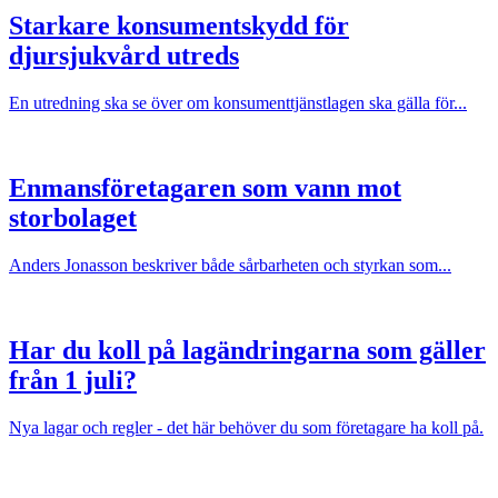
Starkare konsumentskydd för
djursjukvård utreds
En utredning ska se över om konsumenttjänstlagen ska gälla för...
Enmansföretagaren som vann mot
storbolaget
Anders Jonasson beskriver både sårbarheten och styrkan som...
Har du koll på lagändringarna som gäller
från 1 juli?
Nya lagar och regler - det här behöver du som företagare ha koll på.