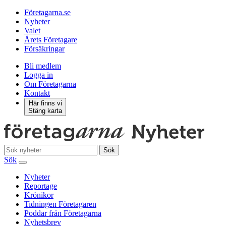
Företagarna.se
Nyheter
Valet
Årets Företagare
Försäkringar
Bli medlem
Logga in
Om Företagarna
Kontakt
Här finns vi
Stäng karta
Sök
Sök
Nyheter
Reportage
Krönikor
Tidningen Företagaren
Poddar från Företagarna
Nyhetsbrev