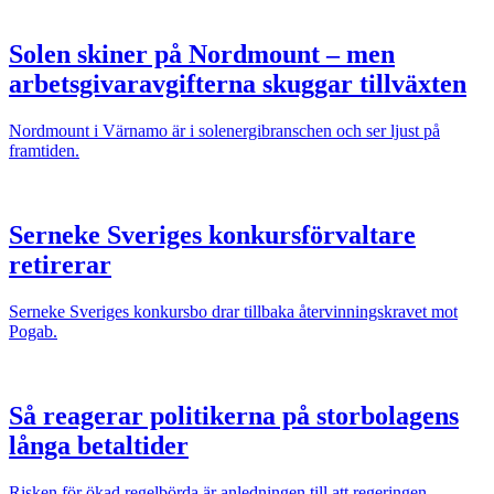
Solen skiner på Nordmount – men
arbetsgivaravgifterna skuggar tillväxten
Nordmount i Värnamo är i solenergibranschen och ser ljust på
framtiden.
Serneke Sveriges konkursförvaltare
retirerar
Serneke Sveriges konkursbo drar tillbaka återvinningskravet mot
Pogab.
Så reagerar politikerna på storbolagens
långa betaltider
Risken för ökad regelbörda är anledningen till att regeringen