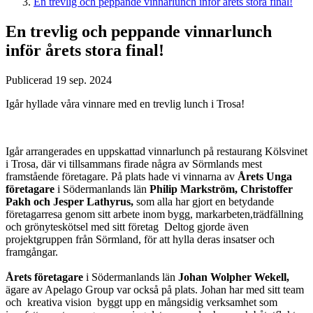
En trevlig och peppande vinnarlunch inför årets stora final!
En trevlig och peppande vinnarlunch
inför årets stora final!
Publicerad 19 sep. 2024
Igår hyllade våra vinnare med en trevlig lunch i Trosa!
Igår arrangerades en uppskattad vinnarlunch på restaurang Kölsvinet
i Trosa, där vi tillsammans firade några av Sörmlands mest
framstående företagare. På plats hade vi vinnarna av
Årets Unga
företagare
i Södermanlands län
Philip Markström, Christoffer
Pakh och Jesper Lathyrus,
som alla har gjort en betydande
företagarresa genom sitt arbete inom bygg, markarbeten,trädfällning
och grönyteskötsel med sitt företag Deltog gjorde även
projektgruppen från Sörmland, för att hylla deras insatser och
framgångar.
Årets företagare
i Södermanlands län
Johan Wolpher Wekell,
ägare av Apelago Group var också på plats. Johan har med sitt team
och kreativa vision byggt upp en mångsidig verksamhet som