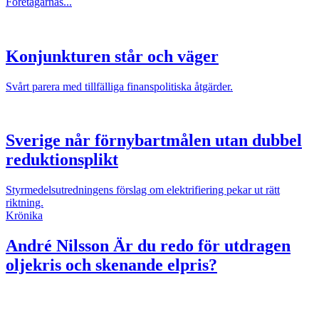
Företagarnas...
Konjunkturen står och väger
Svårt parera med tillfälliga finanspolitiska åtgärder.
Sverige når förnybartmålen utan dubbel
reduktionsplikt
Styrmedelsutredningens förslag om elektrifiering pekar ut rätt
riktning.
Krönika
André Nilsson
Är du redo för utdragen
oljekris och skenande elpris?