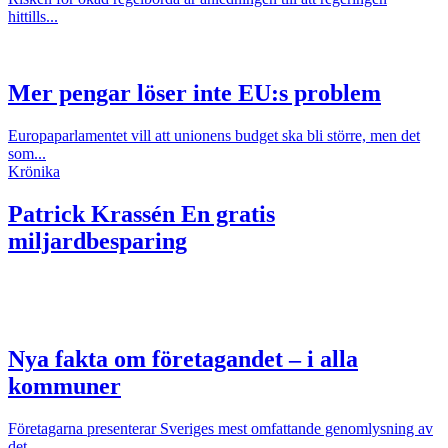
hittills...
Mer pengar löser inte EU:s problem
Europaparlamentet vill att unionens budget ska bli större, men det
som...
Krönika
Patrick Krassén
En gratis
miljardbesparing
Nya fakta om företagandet – i alla
kommuner
Företagarna presenterar Sveriges mest omfattande genomlysning av
det...