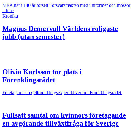
MEA har i 140 år försett Försvarsmakten med uniformer och mössor
– hur?
Krönika
Magnus Demervall
Världens roligaste
jobb (utan semester)
Olivia Karlsson tar plats i
Förenklingsrådet
Företagarnas regelförenklingsexpert kliver in i Förenklingsrådet.
Fullsatt samtal om kvinnors företagande
en avgörande tillväxtfråga för Sverige