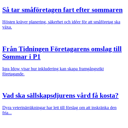
Så tar småföretagen fart efter sommaren
Hösten kräver planering, säkerhet och idéer för att småföretag ska
växa.
Från Tidningen Företagarens omslag till
Sommar i P1
Iqra Idow visar hur inkludering kan skapa framgångsrikt
företagande.
Vad ska sällskapsdjurens vård få kosta?
Dyra veterinärräkningar har lett till förslag om att inskränka den
fria...