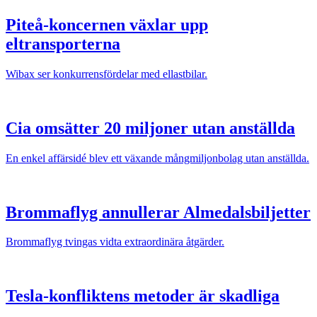
Piteå-koncernen växlar upp
eltransporterna
Wibax ser konkurrensfördelar med ellastbilar.
Cia omsätter 20 miljoner utan anställda
En enkel affärsidé blev ett växande mångmiljonbolag utan anställda.
Brommaflyg annullerar Almedalsbiljetter
Brommaflyg tvingas vidta extraordinära åtgärder.
Tesla-konfliktens metoder är skadliga