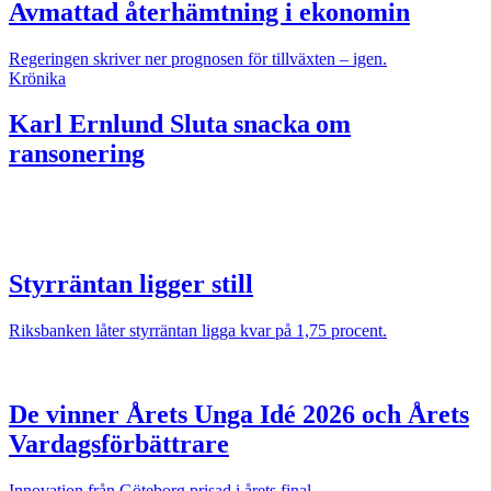
Avmattad återhämtning i ekonomin
Regeringen skriver ner prognosen för tillväxten – igen.
Krönika
Karl Ernlund
Sluta snacka om
ransonering
Styrräntan ligger still
Riksbanken låter styrräntan ligga kvar på 1,75 procent.
De vinner Årets Unga Idé 2026 och Årets
Vardagsförbättrare
Innovation från Göteborg prisad i årets final.