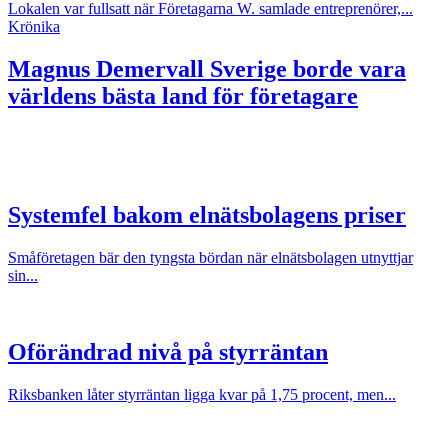
Lokalen var fullsatt när Företagarna W. samlade entreprenörer,...
Krönika
Magnus Demervall
Sverige borde vara
världens bästa land för företagare
Systemfel bakom elnätsbolagens priser
Småföretagen bär den tyngsta bördan när elnätsbolagen utnyttjar
sin...
Oförändrad nivå på styrräntan
Riksbanken låter styrräntan ligga kvar på 1,75 procent, men...