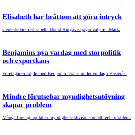
Elisabeth har bråttom att göra intryck
Centerledaren Elisabeth Thand Ringqvist jagar väljare i Mark.
Benjamins nya vardag med storpolitik
och exportkaos
Företagaren följde med Benjamin Dousa under en dag i Västerås.
Mindre förutsebar myndighetsutövning
skapar problem
Många företag uppfattar myndighetsaktivism som ett reellt problem.