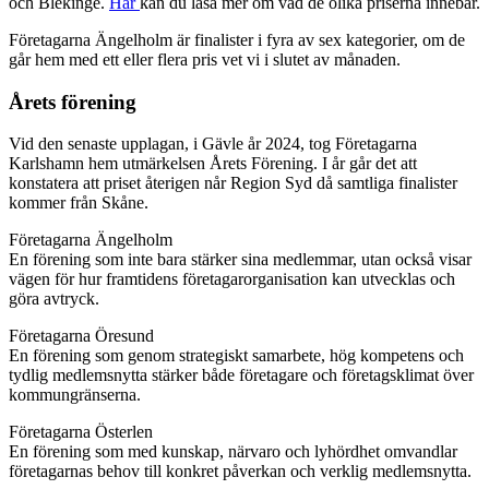
och Blekinge.
Här
kan du läsa mer om vad de olika priserna innebär.
Företagarna Ängelholm är finalister i fyra av sex kategorier, om de
går hem med ett eller flera pris vet vi i slutet av månaden.
Årets förening
Vid den senaste upplagan, i Gävle år 2024, tog Företagarna
Karlshamn hem utmärkelsen Årets Förening. I år går det att
konstatera att priset återigen når Region Syd då samtliga finalister
kommer från Skåne.
Företagarna Ängelholm
En förening som inte bara stärker sina medlemmar, utan också visar
vägen för hur framtidens företagarorganisation kan utvecklas och
göra avtryck.
Företagarna Öresund
En förening som genom strategiskt samarbete, hög kompetens och
tydlig medlemsnytta stärker både företagare och företagsklimat över
kommungränserna.
Företagarna Österlen
En förening som med kunskap, närvaro och lyhördhet omvandlar
företagarnas behov till konkret påverkan och verklig medlemsnytta.