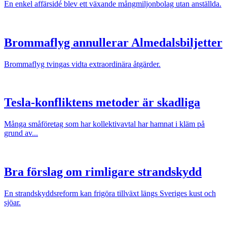
En enkel affärsidé blev ett växande mångmiljonbolag utan anställda.
Brommaflyg annullerar Almedalsbiljetter
Brommaflyg tvingas vidta extraordinära åtgärder.
Tesla-konfliktens metoder är skadliga
Många småföretag som har kollektivavtal har hamnat i kläm på
grund av...
Bra förslag om rimligare strandskydd
En strandskyddsreform kan frigöra tillväxt längs Sveriges kust och
sjöar.