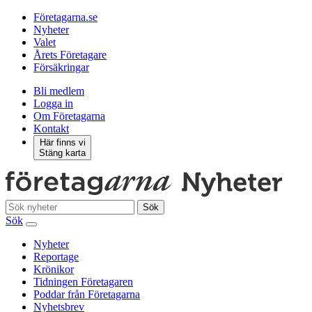
Företagarna.se
Nyheter
Valet
Årets Företagare
Försäkringar
Bli medlem
Logga in
Om Företagarna
Kontakt
Här finns vi
Stäng karta
Sök
Sök
Nyheter
Reportage
Krönikor
Tidningen Företagaren
Poddar från Företagarna
Nyhetsbrev