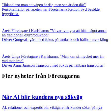
”Ibland tror man att vägen är där, men sen är den där”
Personalfrågor på tapeten när Företagarna Region Syd besökte
byggfirma.
Årets Företagare i Karlshamn: ”Vi var tvungna att hitta något annat
än traditionell djurproduktion”
Driver Gungvala gård med fokus på lantbruk och hållbar utveckling
Årets Unga Företagare i Karlshamn: ”Man kan så mycket mer än
vad man tror”
Driver Anna Jansson Transport med fokus på hållbara transporter
Fler nyheter från Företagarna
När AI blir kundens nya sökväg
AI, relationer och expertis blir viktigare när kunder söker på nya