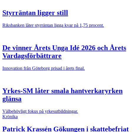
Styrräntan ligger still
Riksbanken låter styrräntan ligga kvar på 1,75 procent.
De vinner Årets Unga Idé 2026 och Årets
Vardagsförbättrare
Innovation från Göteborg prisad i årets final.
Yrkes-SM låter smala hantverkaryrken
glänsa
Välbehövligt fokus på yrkesutbildningar.
Krönika
Patrick Krassén
Gökungen i skattebefriat