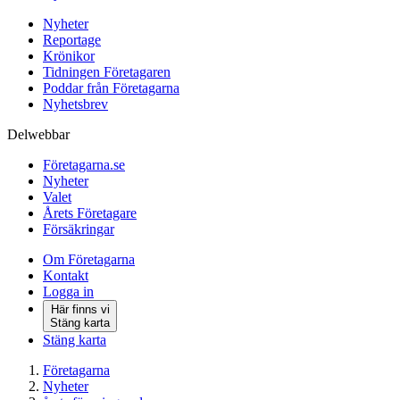
Nyheter
Reportage
Krönikor
Tidningen Företagaren
Poddar från Företagarna
Nyhetsbrev
Delwebbar
Företagarna.se
Nyheter
Valet
Årets Företagare
Försäkringar
Om Företagarna
Kontakt
Logga in
Här finns vi
Stäng karta
Stäng karta
Företagarna
Nyheter