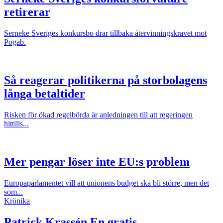
retirerar
Serneke Sveriges konkursbo drar tillbaka återvinningskravet mot
Pogab.
Så reagerar politikerna på storbolagens
långa betaltider
Risken för ökad regelbörda är anledningen till att regeringen
hittills...
Mer pengar löser inte EU:s problem
Europaparlamentet vill att unionens budget ska bli större, men det
som...
Krönika
Patrick Krassén
En gratis