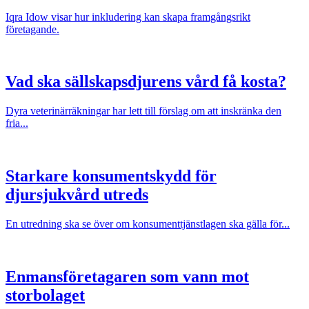
Iqra Idow visar hur inkludering kan skapa framgångsrikt
företagande.
Vad ska sällskapsdjurens vård få kosta?
Dyra veterinärräkningar har lett till förslag om att inskränka den
fria...
Starkare konsumentskydd för
djursjukvård utreds
En utredning ska se över om konsumenttjänstlagen ska gälla för...
Enmansföretagaren som vann mot
storbolaget