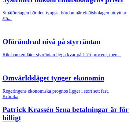
Småföretagen bär den tyngsta bördan när elnätsbolagen utnyttjar
sin...
Oförändrad nivå på styrräntan
Riksbanken låter styrräntan ligga kvar på 1,75 procent, men...
Omvärldsläget tynger ekonomin
Regeringens ekonomiska prognos ligger i stort sett fast.
Krönika
Patrick Krassén
Sena betalningar är för
billigt