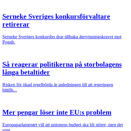
Serneke Sveriges konkursförvaltare
retirerar
Serneke Sveriges konkursbo drar tillbaka återvinningskravet mot
Pogab.
Så reagerar politikerna på storbolagens
långa betaltider
Risken för ökad regelbörda är anledningen till att regeringen
hittills...
Mer pengar löser inte EU:s problem
Europaparlamentet vill att unionens budget ska bli större, men det
som...