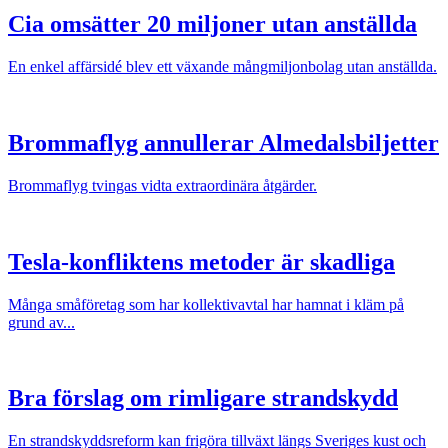
Cia omsätter 20 miljoner utan anställda
En enkel affärsidé blev ett växande mångmiljonbolag utan anställda.
Brommaflyg annullerar Almedalsbiljetter
Brommaflyg tvingas vidta extraordinära åtgärder.
Tesla-konfliktens metoder är skadliga
Många småföretag som har kollektivavtal har hamnat i kläm på
grund av...
Bra förslag om rimligare strandskydd
En strandskyddsreform kan frigöra tillväxt längs Sveriges kust och