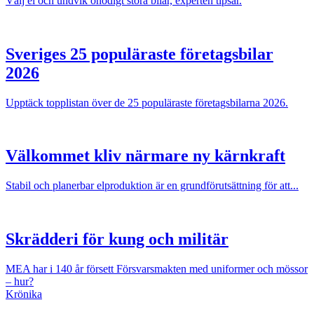
Välj el och undvik onödigt stora bilar, experten tipsar.
Sveriges 25 populäraste företagsbilar
2026
Upptäck topplistan över de 25 populäraste företagsbilarna 2026.
Välkommet kliv närmare ny kärnkraft
Stabil och planerbar elproduktion är en grundförutsättning för att...
Skrädderi för kung och militär
MEA har i 140 år försett Försvarsmakten med uniformer och mössor
– hur?
Krönika