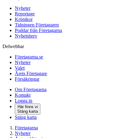
Nyheter
Reportage
Krönikor
Tidningen Företagaren
Poddar från Företagarna
Nyhetsbrev
Delwebbar
Företagarna.se
Nyheter
Valet
Årets Företagare
Försäkringar
Om Företagarna
Kontakt
Logga in
Här finns vi
Stäng karta
Stäng karta
Företagarna
Nyheter