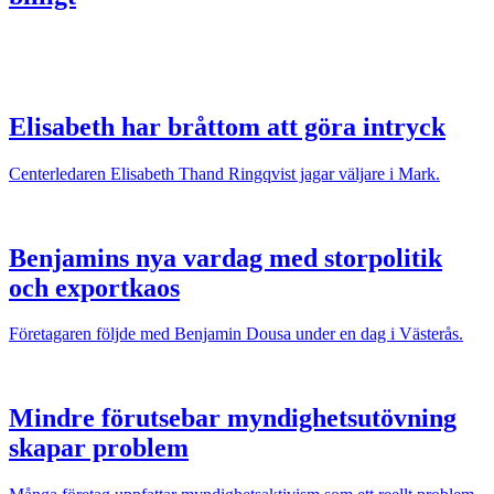
Elisabeth har bråttom att göra intryck
Centerledaren Elisabeth Thand Ringqvist jagar väljare i Mark.
Benjamins nya vardag med storpolitik
och exportkaos
Företagaren följde med Benjamin Dousa under en dag i Västerås.
Mindre förutsebar myndighetsutövning
skapar problem