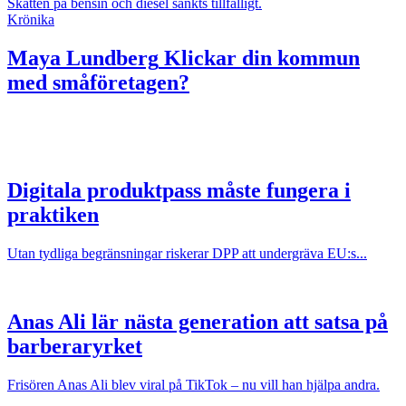
Skatten på bensin och diesel sänkts tillfälligt.
Krönika
Maya Lundberg
Klickar din kommun
med småföretagen?
Digitala produktpass måste fungera i
praktiken
Utan tydliga begränsningar riskerar DPP att undergräva EU:s...
Anas Ali lär nästa generation att satsa på
barberaryrket
Frisören Anas Ali blev viral på TikTok – nu vill han hjälpa andra.