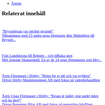
Åstorp
Relaterat innehåll
”Brysselresan var otroligt givande”
Tillsammans med 23 andra unga företagare åkte Malmöbon till
Bryssel...
Från Landskrona till Belgien – och tillbaka igen
Möt Antonie Skansenhäll. En av de 24 unga företagarna som blev...
Årets Företagare i Hörby: ”Brinn för er idé och var nyfiken”
Driver Hörby Maskinmontage AB med fokus på vattenbehandling
Årets Unga Företagare i Hörby: ”Resan är målet, njut under tiden
och ha skoj!”
Driver Bergstens Bilar AB med fokus på personliga bilaffärer