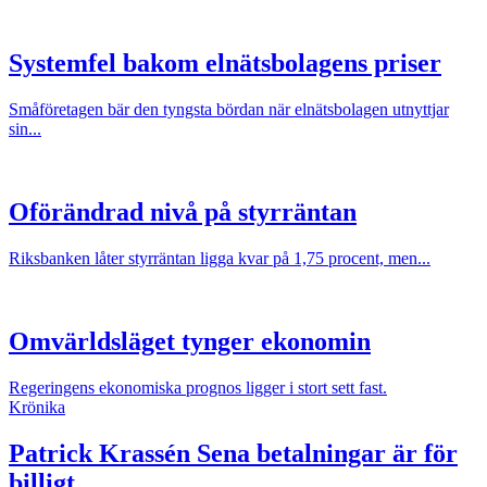
Systemfel bakom elnätsbolagens priser
Småföretagen bär den tyngsta bördan när elnätsbolagen utnyttjar
sin...
Oförändrad nivå på styrräntan
Riksbanken låter styrräntan ligga kvar på 1,75 procent, men...
Omvärldsläget tynger ekonomin
Regeringens ekonomiska prognos ligger i stort sett fast.
Krönika
Patrick Krassén
Sena betalningar är för
billigt