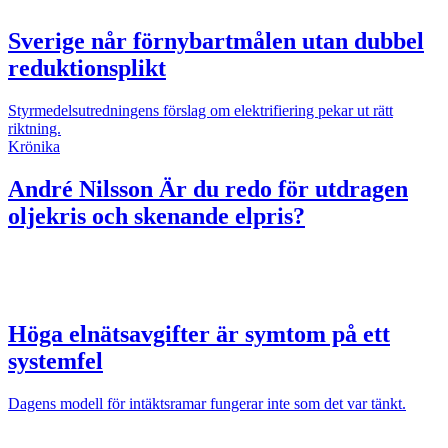
Sverige når förnybartmålen utan dubbel
reduktionsplikt
Styrmedelsutredningens förslag om elektrifiering pekar ut rätt
riktning.
Krönika
André Nilsson
Är du redo för utdragen
oljekris och skenande elpris?
Höga elnätsavgifter är symtom på ett
systemfel
Dagens modell för intäktsramar fungerar inte som det var tänkt.