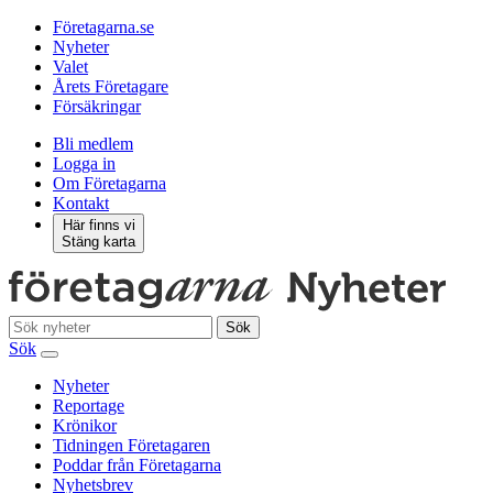
Företagarna.se
Nyheter
Valet
Årets Företagare
Försäkringar
Bli medlem
Logga in
Om Företagarna
Kontakt
Här finns vi
Stäng karta
Sök
Sök
Nyheter
Reportage
Krönikor
Tidningen Företagaren
Poddar från Företagarna
Nyhetsbrev