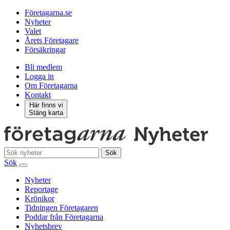
Företagarna.se
Nyheter
Valet
Årets Företagare
Försäkringar
Bli medlem
Logga in
Om Företagarna
Kontakt
Här finns vi
Stäng karta
Sök
Sök
Nyheter
Reportage
Krönikor
Tidningen Företagaren
Poddar från Företagarna
Nyhetsbrev