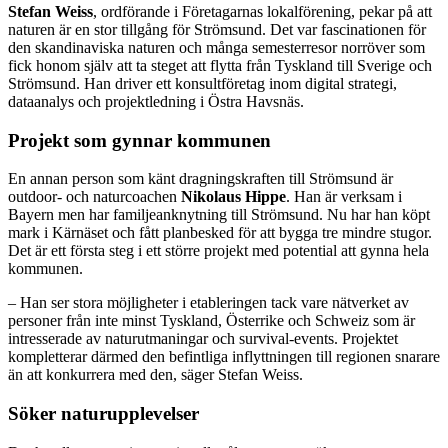
Stefan Weiss
, ordförande i Företagarnas lokalförening, pekar på att
naturen är en stor tillgång för Strömsund. Det var fascinationen för
den skandinaviska naturen och många semesterresor norröver som
fick honom själv att ta steget att flytta från Tyskland till Sverige och
Strömsund. Han driver ett konsultföretag inom digital strategi,
dataanalys och projektledning i Östra Havsnäs.
Projekt som gynnar kommunen
En annan person som känt dragningskraften till Strömsund är
outdoor- och naturcoachen
Nikolaus Hippe
. Han är verksam i
Bayern men har familjeanknytning till Strömsund. Nu har han köpt
mark i Kärnäset och fått planbesked för att bygga tre mindre stugor.
Det är ett första steg i ett större projekt med potential att gynna hela
kommunen.
– Han ser stora möjligheter i etableringen tack vare nätverket av
personer från inte minst Tyskland, Österrike och Schweiz som är
intresserade av naturutmaningar och survival-events. Projektet
kompletterar därmed den befintliga inflyttningen till regionen snarare
än att konkurrera med den, säger Stefan Weiss.
Söker naturupplevelser