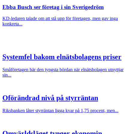
Ebba Busch ser företag i sin Sverigedröm
KD-ledaren talade om att stå upp för företagen, men gav inga
konkreta...
Systemfel bakom elnätsbolagens priser
Småföretagen bär den tyngsta bördan när elnätsbolagen utnyttjar
sin...
Oförändrad nivå på styrräntan
Riksbanken låter styrräntan ligga kvar på 1,75 procent, men...
Omvärldsläget tynger ekonomin