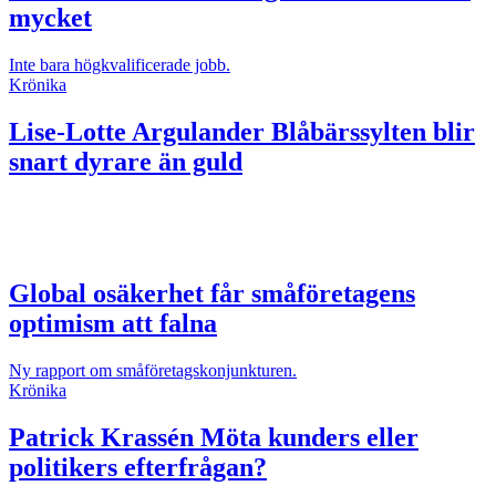
mycket
Inte bara högkvalificerade jobb.
Krönika
Lise-Lotte Argulander
Blåbärssylten blir
snart dyrare än guld
Global osäkerhet får småföretagens
optimism att falna
Ny rapport om småföretagskonjunkturen.
Krönika
Patrick Krassén
Möta kunders eller
politikers efterfrågan?