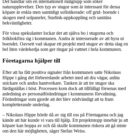
Det handlar om en internationell målgrupp som söker
naturupplevelser. Den typ av stugor som är intressant för dessa
köpare är enkla men samtidigt sofistikerade: off grid- boende i
skogen med solpaneler, Starlink-uppkoppling och sanitära
bekvämligheter.
För vissa spekulanter lockar det att själva bo i stugorna och
folkbokföra sig i kommunen. Andra är intresserade av att hyra ut
boendet. Oavsett vad skapar ett projekt med stugor av detta slag en
hel liten värdekedja som ger ringar på vattnet i hela kommunen.
Företagarna hjälper till
Efter att ha fått positiva signaler från kommunen satte Nikolaus
Hippe i gång det förberedande arbetet med att dra vägar, anlita
snickare och andra hantverkare. Tanken är att tre stugor ska
färdigställas i höst. Processen kom dock att tillfälligt försenas med
anledning av personalförändringar i kommunens förvaltning.
Förändringar som gjorde att det blev nödvändigt att ta fram
kompletterande underlag.
– Nikolaus Hippe hörde då av sig till oss på Företagarna och jag
kände att här kunde vi vara till hjälp. Ett projektstopp innebär ju att
köpare kan hoppa av och då skulle kommunen riskera att gå miste
om den här möjligheten, säger Stefan Weiss.