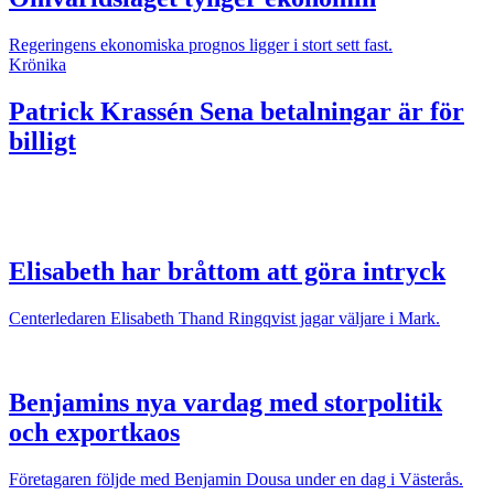
Regeringens ekonomiska prognos ligger i stort sett fast.
Krönika
Patrick Krassén
Sena betalningar är för
billigt
Elisabeth har bråttom att göra intryck
Centerledaren Elisabeth Thand Ringqvist jagar väljare i Mark.
Benjamins nya vardag med storpolitik
och exportkaos
Företagaren följde med Benjamin Dousa under en dag i Västerås.