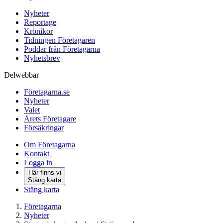
Nyheter
Reportage
Krönikor
Tidningen Företagaren
Poddar från Företagarna
Nyhetsbrev
Delwebbar
Företagarna.se
Nyheter
Valet
Årets Företagare
Försäkringar
Om Företagarna
Kontakt
Logga in
Här finns vi
Stäng karta
Stäng karta
Företagarna
Nyheter