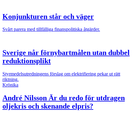
Konjunkturen står och väger
Svårt parera med tillfälliga finanspolitiska åtgärder.
Sverige når förnybartmålen utan dubbel
reduktionsplikt
Styrmedelsutredningens förslag om elektrifiering pekar ut rätt
riktning.
Krönika
André Nilsson
Är du redo för utdragen
oljekris och skenande elpris?