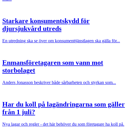
Starkare konsumentskydd för
djursjukvård utreds
En utredning ska se över om konsumenttjänstlagen ska gälla för...
Enmansföretagaren som vann mot
storbolaget
Anders Jonasson beskriver både sårbarheten och styrkan som...
Har du koll på lagändringarna som gäller
från 1 juli?
Nya lagar och regler - det här behöver du som företagare ha koll på.