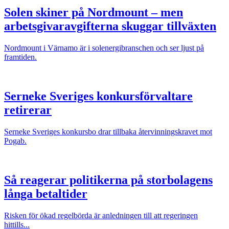
Solen skiner på Nordmount – men
arbetsgivaravgifterna skuggar tillväxten
Nordmount i Värnamo är i solenergibranschen och ser ljust på
framtiden.
Serneke Sveriges konkursförvaltare
retirerar
Serneke Sveriges konkursbo drar tillbaka återvinningskravet mot
Pogab.
Så reagerar politikerna på storbolagens
långa betaltider
Risken för ökad regelbörda är anledningen till att regeringen
hittills...