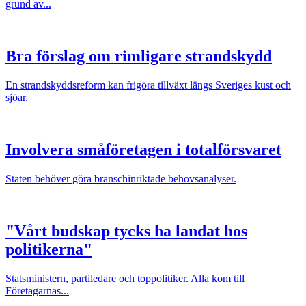
grund av...
Bra förslag om rimligare strandskydd
En strandskyddsreform kan frigöra tillväxt längs Sveriges kust och
sjöar.
Involvera småföretagen i totalförsvaret
Staten behöver göra branschinriktade behovsanalyser.
"Vårt budskap tycks ha landat hos
politikerna"
Statsministern, partiledare och toppolitiker. Alla kom till
Företagarnas...