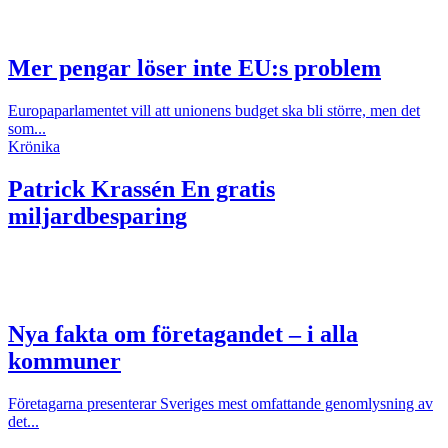
Mer pengar löser inte EU:s problem
Europaparlamentet vill att unionens budget ska bli större, men det
som...
Krönika
Patrick Krassén
En gratis
miljardbesparing
Nya fakta om företagandet – i alla
kommuner
Företagarna presenterar Sveriges mest omfattande genomlysning av
det...