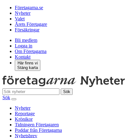
Företagarna.se
Nyheter
Valet
Årets Företagare
Försäkringar
Bli medlem
Logga in
Om Företagarna
Kontakt
Här finns vi
Stäng karta
Sök
Sök
Nyheter
Reportage
Krönikor
Tidningen Företagaren
Poddar från Företagarna
Nyhetsbrev