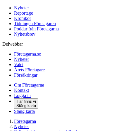
Nyheter
Reportage
Krönikor
Tidningen Företagaren
Poddar från Företagarna
Nyhetsbrev
Delwebbar
Företagarna.se
Nyheter
Valet
Årets Företagare
Försäkringar
Om Företagarna
Kontakt
Logga in
Här finns vi
Stäng karta
Stäng karta
Företagarna
Nyheter