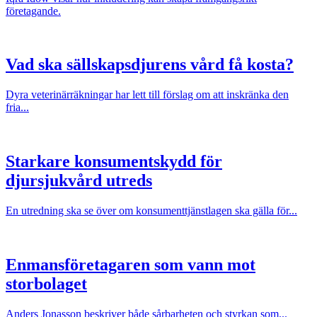
företagande.
Vad ska sällskapsdjurens vård få kosta?
Dyra veterinärräkningar har lett till förslag om att inskränka den
fria...
Starkare konsumentskydd för
djursjukvård utreds
En utredning ska se över om konsumenttjänstlagen ska gälla för...
Enmansföretagaren som vann mot
storbolaget
Anders Jonasson beskriver både sårbarheten och styrkan som...