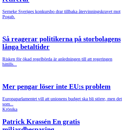
Serneke Sveriges konkursbo drar tillbaka återvinningskravet mot
Pogab.
Så reagerar politikerna på storbolagens
långa betaltider
Risken för ökad regelbörda är anledningen till att regeringen
hittills...
Mer pengar löser inte EU:s problem
Europaparlamentet vill att unionens budget ska bli större, men det
som...
Krönika
Patrick Krassén
En gratis
miljardbesparing