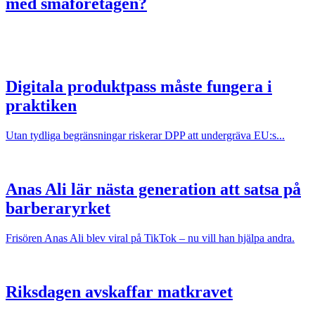
med småföretagen?
Digitala produktpass måste fungera i
praktiken
Utan tydliga begränsningar riskerar DPP att undergräva EU:s...
Anas Ali lär nästa generation att satsa på
barberaryrket
Frisören Anas Ali blev viral på TikTok – nu vill han hjälpa andra.
Riksdagen avskaffar matkravet