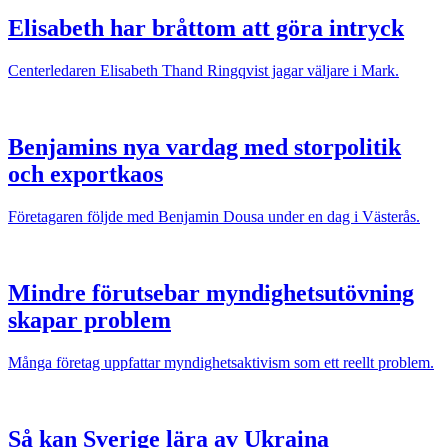
Elisabeth har bråttom att göra intryck
Centerledaren Elisabeth Thand Ringqvist jagar väljare i Mark.
Benjamins nya vardag med storpolitik
och exportkaos
Företagaren följde med Benjamin Dousa under en dag i Västerås.
Mindre förutsebar myndighetsutövning
skapar problem
Många företag uppfattar myndighetsaktivism som ett reellt problem.
Så kan Sverige lära av Ukraina