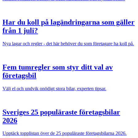
Har du koll på lagändringarna som gäller
från 1 juli?
Nya lagar och regler - det här behöver du som företagare ha koll på.
Fem tumregler som styr ditt val av
företagsbil
Välj el och undvik onödigt stora bilar, experten tipsar.
Sveriges 25 populäraste företagsbilar
2026
Upptäck topplistan över de 25 populäraste företagsbilarna 2026.