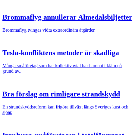
Brommaflyg annullerar Almedalsbiljetter
Brommaflyg tvingas vidta extraordinära åtgärder.
Tesla-konfliktens metoder är skadliga
Många småföretag som har kollektivavtal har hamnat i kläm på
grund av...
Bra förslag om rimligare strandskydd
En strandskyddsreform kan frigöra tillväxt längs Sveriges kust och
sjöar.