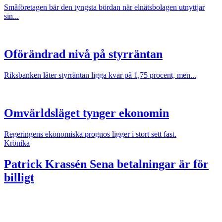
Småföretagen bär den tyngsta bördan när elnätsbolagen utnyttjar
sin...
Oförändrad nivå på styrräntan
Riksbanken låter styrräntan ligga kvar på 1,75 procent, men...
Omvärldsläget tynger ekonomin
Regeringens ekonomiska prognos ligger i stort sett fast.
Krönika
Patrick Krassén
Sena betalningar är för
billigt