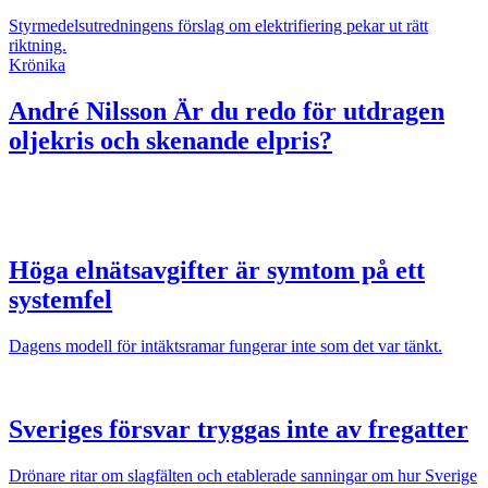
Styrmedelsutredningens förslag om elektrifiering pekar ut rätt
riktning.
Krönika
André Nilsson
Är du redo för utdragen
oljekris och skenande elpris?
Höga elnätsavgifter är symtom på ett
systemfel
Dagens modell för intäktsramar fungerar inte som det var tänkt.
Sveriges försvar tryggas inte av fregatter
Drönare ritar om slagfälten och etablerade sanningar om hur Sverige