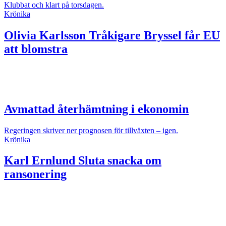
Klubbat och klart på torsdagen.
Krönika
Olivia Karlsson
Tråkigare Bryssel får EU
att blomstra
Avmattad återhämtning i ekonomin
Regeringen skriver ner prognosen för tillväxten – igen.
Krönika
Karl Ernlund
Sluta snacka om
ransonering