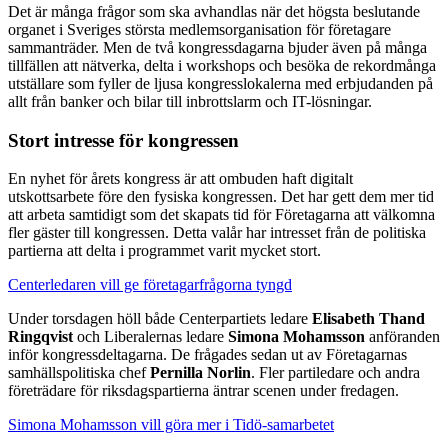
Det är många frågor som ska avhandlas när det högsta beslutande
organet i Sveriges största medlemsorganisation för företagare
sammanträder. Men de två kongressdagarna bjuder även på många
tillfällen att nätverka, delta i workshops och besöka de rekordmånga
utställare som fyller de ljusa kongresslokalerna med erbjudanden på
allt från banker och bilar till inbrottslarm och IT-lösningar.
Stort intresse för kongressen
En nyhet för årets kongress är att ombuden haft digitalt
utskottsarbete före den fysiska kongressen. Det har gett dem mer tid
att arbeta samtidigt som det skapats tid för Företagarna att välkomna
fler gäster till kongressen. Detta valår har intresset från de politiska
partierna att delta i programmet varit mycket stort.
Centerledaren vill ge företagarfrågorna tyngd
Under torsdagen höll både Centerpartiets ledare
Elisabeth Thand
Ringqvist
och Liberalernas ledare
Simona Mohamsson
anföranden
inför kongressdeltagarna. De frågades sedan ut av Företagarnas
samhällspolitiska chef
Pernilla Norlin
. Fler partiledare och andra
företrädare för riksdagspartierna äntrar scenen under fredagen.
Simona Mohamsson vill göra mer i Tidö-samarbetet