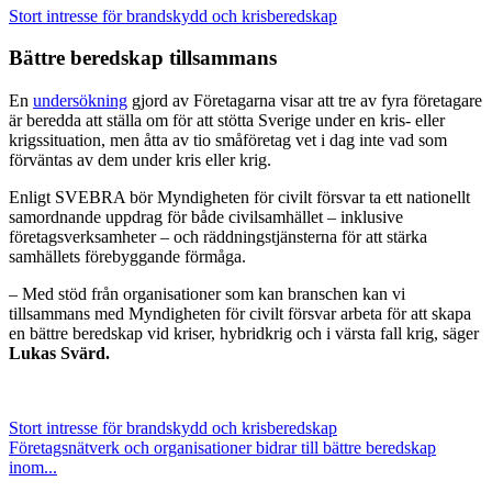
Stort intresse för brandskydd och krisberedskap
Bättre beredskap tillsammans
En
undersökning
gjord av Företagarna visar att tre av fyra företagare
är beredda att ställa om för att stötta Sverige under en kris- eller
krigssituation, men åtta av tio småföretag vet i dag inte vad som
förväntas av dem under kris eller krig.
Enligt SVEBRA bör Myndigheten för civilt försvar ta ett nationellt
samordnande uppdrag för både civilsamhället – inklusive
företagsverksamheter – och räddningstjänsterna för att stärka
samhällets förebyggande förmåga.
– Med stöd från organisationer som kan branschen kan vi
tillsammans med Myndigheten för civilt försvar arbeta för att skapa
en bättre beredskap vid kriser, hybridkrig och i värsta fall krig, säger
Lukas Svärd
.
Stort intresse för brandskydd och krisberedskap
Företagsnätverk och organisationer bidrar till bättre beredskap
inom...