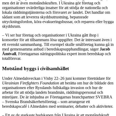
men det är även motståndskraften. I Ukraina gör företag och
organisationer ovärderliga insatser för att stödja de nationella och
lokala räddningstjänsterna och försvaret av landet. Det handlar om
sådant som att leverera skyddsutrustning, bepansrade
utryckningsfordon, köra evakueringsbussar, och reparera eller bygga
skyddsrum.
– Vi ser hur företag och organisationer i Ukraina gått ihop i
konsortier för att tillsammans lösa uppgifter. Det är intressant även i
ett svenskt sammanhang. Till exempel skulle småföretag kunna gå in
med gemensamma anbud i beredskapsupphandlingar, säger
Jacob
Ämtvall
, Företagarnas näringspolitiska expert inom beredskap och
totalförsvar.
Motstånd byggs i civilsamhället
Under Almedalsveckan i Visby 22–26 juni kommer företrädare för
Ukrainian Firefighters Foundation
att berätta om hur de bildade den
organisationen efter Rysslands fullskaliga invasion och hur de
arbetar för att stödja landets brandmän, räddningspersonal och
minröjare. De är inbjudna av Företagarnas branchpartner SVEBRA
– Svenska Brandsäkerhetsföretag – som arrangerar ett
beredskapscafé i Almedalen med seminarier, debatter och aktiviteter.
– Ett av de starkaste budskapen från Ukraina är att motståndskraft