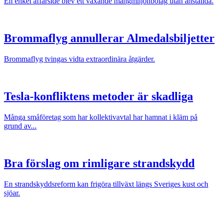
En enkel affärsidé blev ett växande mångmiljonbolag utan anställda.
Brommaflyg annullerar Almedalsbiljetter
Brommaflyg tvingas vidta extraordinära åtgärder.
Tesla-konfliktens metoder är skadliga
Många småföretag som har kollektivavtal har hamnat i kläm på
grund av...
Bra förslag om rimligare strandskydd
En strandskyddsreform kan frigöra tillväxt längs Sveriges kust och
sjöar.