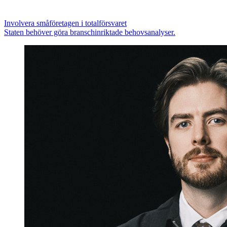
Involvera småföretagen i totalförsvaret
Staten behöver göra branschinriktade behovsanalyser.