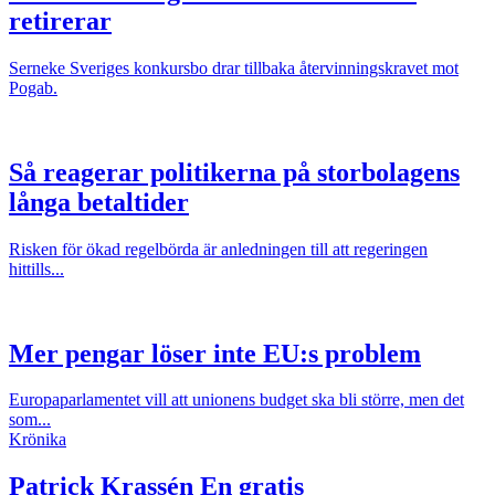
retirerar
Serneke Sveriges konkursbo drar tillbaka återvinningskravet mot
Pogab.
Så reagerar politikerna på storbolagens
långa betaltider
Risken för ökad regelbörda är anledningen till att regeringen
hittills...
Mer pengar löser inte EU:s problem
Europaparlamentet vill att unionens budget ska bli större, men det
som...
Krönika
Patrick Krassén
En gratis