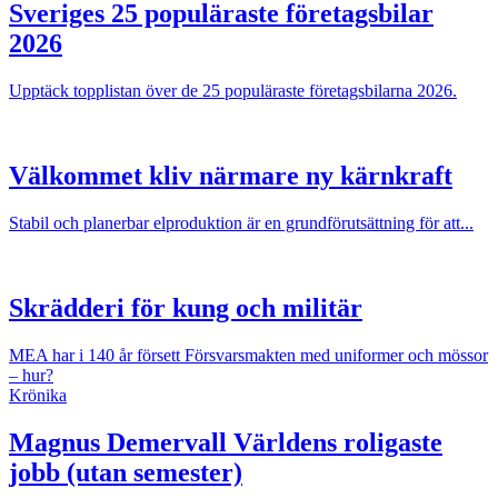
Sveriges 25 populäraste företagsbilar
2026
Upptäck topplistan över de 25 populäraste företagsbilarna 2026.
Välkommet kliv närmare ny kärnkraft
Stabil och planerbar elproduktion är en grundförutsättning för att...
Skrädderi för kung och militär
MEA har i 140 år försett Försvarsmakten med uniformer och mössor
– hur?
Krönika
Magnus Demervall
Världens roligaste
jobb (utan semester)