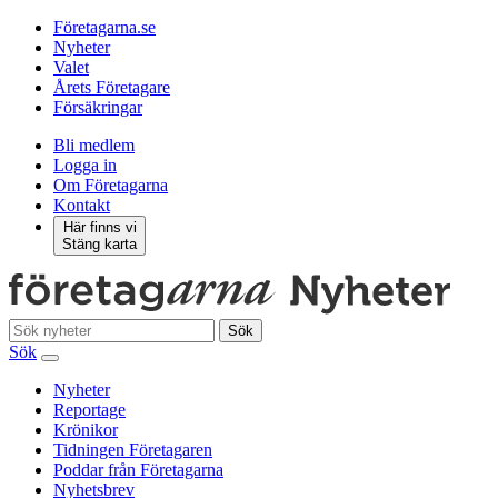
Företagarna.se
Nyheter
Valet
Årets Företagare
Försäkringar
Bli medlem
Logga in
Om Företagarna
Kontakt
Här finns vi
Stäng karta
Sök
Sök
Nyheter
Reportage
Krönikor
Tidningen Företagaren
Poddar från Företagarna
Nyhetsbrev