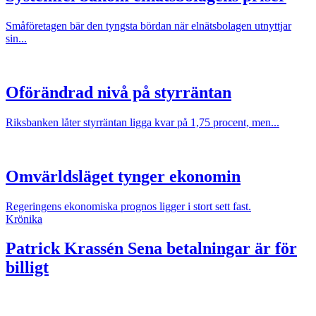
Småföretagen bär den tyngsta bördan när elnätsbolagen utnyttjar
sin...
Oförändrad nivå på styrräntan
Riksbanken låter styrräntan ligga kvar på 1,75 procent, men...
Omvärldsläget tynger ekonomin
Regeringens ekonomiska prognos ligger i stort sett fast.
Krönika
Patrick Krassén
Sena betalningar är för
billigt