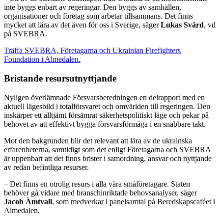
inte byggs enbart av regeringar. Den byggs av samhällen,
organisationer och företag som arbetar tillsammans. Det finns
mycket att lära av det även för oss i Sverige, säger
Lukas Svärd
, vd
på SVEBRA.
Träffa SVEBRA, Företagarna och Ukrainian Firefighters
Foundation i Almedalen.
Bristande resursutnyttjande
Nyligen överlämnade Försvarsberedningen en delrapport med en
aktuell lägesbild i totalförsvaret och omvärlden till regeringen. Den
inskärper ett alltjämt försämrat säkerhetspolitiskt läge och pekar på
behovet av att effektivt bygga försvarsförmåga i en snabbare takt.
Mot den bakgrunden blir det relevant att lära av de ukrainska
erfarenheterna, samtidigt som det enligt Företagarna och SVEBRA
är uppenbart att det finns brister i samordning, ansvar och nyttjande
av redan befintliga resurser.
– Det finns en otrolig resurs i alla våra småföretagare. Staten
behöver gå vidare med branschinriktade behovsanalyser, säger
Jacob Ämtvall
, som medverkar i panelsamtal på Beredskapscaféet i
Almedalen.