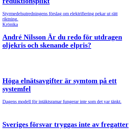
reduktionsplikt
Styrmedelsutredningens förslag om elektrifiering pekar ut rätt
riktning.
Krönika
André Nilsson
Är du redo för utdragen
oljekris och skenande elpris?
Höga elnätsavgifter är symtom på ett
systemfel
Dagens modell för intäktsramar fungerar inte som det var tänkt.
Sveriges försvar tryggas inte av fregatter