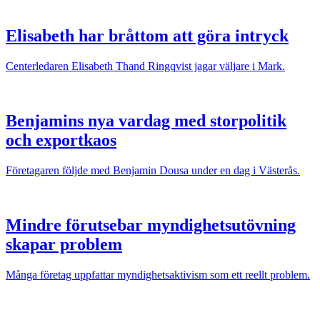
Elisabeth har bråttom att göra intryck
Centerledaren Elisabeth Thand Ringqvist jagar väljare i Mark.
Benjamins nya vardag med storpolitik
och exportkaos
Företagaren följde med Benjamin Dousa under en dag i Västerås.
Mindre förutsebar myndighetsutövning
skapar problem
Många företag uppfattar myndighetsaktivism som ett reellt problem.