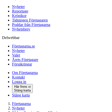
Nyheter
Reportage
Krönikor
Tidningen Företagaren
Poddar från Företagarna
Nyhetsbrev
Delwebbar
Företagarna.se
Nyheter
Valet
Årets Företagare
Försäkringar
Om Företagarna
Kontakt
Logga in
Här finns vi
Stäng karta
Stäng karta
Företagarna
Nyheter