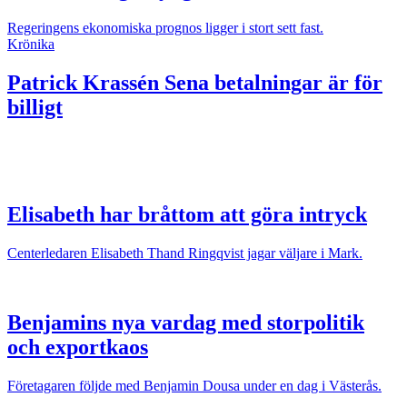
Regeringens ekonomiska prognos ligger i stort sett fast.
Krönika
Patrick Krassén
Sena betalningar är för
billigt
Elisabeth har bråttom att göra intryck
Centerledaren Elisabeth Thand Ringqvist jagar väljare i Mark.
Benjamins nya vardag med storpolitik
och exportkaos
Företagaren följde med Benjamin Dousa under en dag i Västerås.