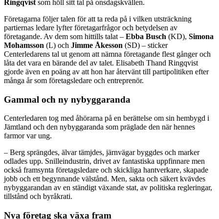
Ringqvist
som höll sitt tal på onsdagskvällen.
Företagarna följer talen för att ta reda på i vilken utsträckning
partiernas ledare lyfter företagarfrågor och betydelsen av
företagande. Av dem som hittills talat –
Ebba Busch
(KD),
Simona
Mohamsson
(L) och
Jimme Åkesson
(SD) – sticker
Centerledarens tal ut genom att nämna företagande flest gånger och
låta det vara en bärande del av talet. Elisabeth Thand Ringqvist
gjorde även en poäng av att hon har återvänt till partipolitiken efter
många år som företagsledare och entreprenör.
Gammal och ny nybyggaranda
Centerledaren tog med åhörarna på en berättelse om sin hembygd i
Jämtland och den nybyggaranda som präglade den när hennes
farmor var ung.
– Berg sprängdes, älvar tämjdes, järnvägar byggdes och marker
odlades upp. Snilleindustrin, drivet av fantastiska uppfinnare men
också framsynta företagsledare och skickliga hantverkare, skapade
jobb och ett begynnande välstånd. Men, sakta och säkert kvävdes
nybyggarandan av en ständigt växande stat, av politiska regleringar,
tillstånd och byråkrati.
Nya företag ska växa fram