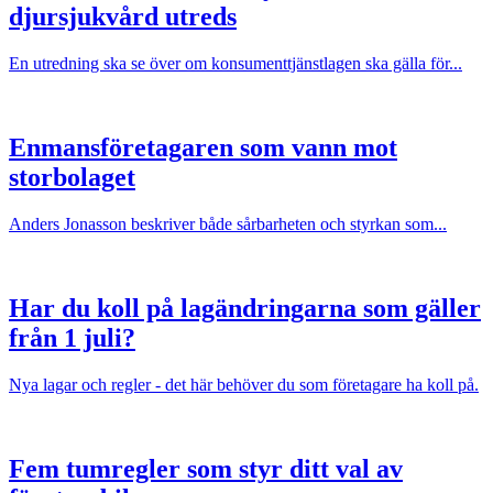
djursjukvård utreds
En utredning ska se över om konsumenttjänstlagen ska gälla för...
Enmansföretagaren som vann mot
storbolaget
Anders Jonasson beskriver både sårbarheten och styrkan som...
Har du koll på lagändringarna som gäller
från 1 juli?
Nya lagar och regler - det här behöver du som företagare ha koll på.
Fem tumregler som styr ditt val av