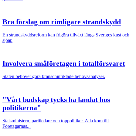
Bra förslag om rimligare strandskydd
En strandskyddsreform kan frigöra tillväxt längs Sveriges kust och
sjöar.
Involvera småföretagen i totalförsvaret
Staten behöver göra branschinriktade behovsanalyser.
"Vårt budskap tycks ha landat hos
politikerna"
Statsministern, partiledare och toppolitiker. Alla kom till
Företagarnas...