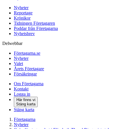
Nyheter
Reportage
Krönikor
Tidningen Företagaren
Poddar från Företagarna
Nyhetsbrev
Delwebbar
Företagarna.se
Nyheter
Valet
Årets Företagare
Försäkringar
Om Företagarna
Kontakt
Logga in
Här finns vi
Stäng karta
Stäng karta
Företagarna
Nyheter