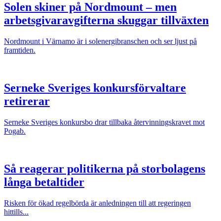
Solen skiner på Nordmount – men
arbetsgivaravgifterna skuggar tillväxten
Nordmount i Värnamo är i solenergibranschen och ser ljust på
framtiden.
Serneke Sveriges konkursförvaltare
retirerar
Serneke Sveriges konkursbo drar tillbaka återvinningskravet mot
Pogab.
Så reagerar politikerna på storbolagens
långa betaltider
Risken för ökad regelbörda är anledningen till att regeringen
hittills...