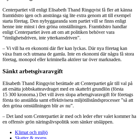
Centerpartiet vill enligt Elisabeth Thand Ringqvist få fler att känna
framtidstro igen och anstränga sig lite extra genom att till exempel
starta företag. Den nybyggaranda som partiet vill se finns enligt
henne inte minst i den gröna omställningen. Framtidstro handlar
enligt Centerpartiet även att om att politiken behöver vara
”rimlighetsdriven, inte ytterkansdriven”.
– Vi vill ha en ekonomi där fler kan lyckas. Där nya företag kan
växa fram och utmana de gamla. Inte en ekonomi där några få stora
företag, monopol eller kriminella aktörer tar över marknaden.
Sänkt arbetsgivaravgift
Elisabeth Thand Ringqvist berättade att Centerpartiet går till val på
att ersätta jobbskatteavdraget med en skattefri grundlön (första
15 300 kronorna.) Det vill även slopa arbetsgivaravgift för företags
första tio anställda samt effektivisera miljötillståndsprocesser ”så att
den gröna omställningen blir av nu”.
– Det land som Centerpartiet är med och leder efter valet kommer ha
en offensiv grön näringslivspolitik som sänker utsläppen.
Klimat och miljö
Skatter & moms