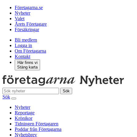
Företagarna.se
Nyheter
Valet
Årets Företagare
Försäkringar
Bli medlem
Logga in
Om Företagarna
Kontakt
Här finns vi
Stäng karta
Sök
Sök
Nyheter
Reportage
Krönikor
Tidningen Företagaren
Poddar från Företagarna
Nyhetsbrev