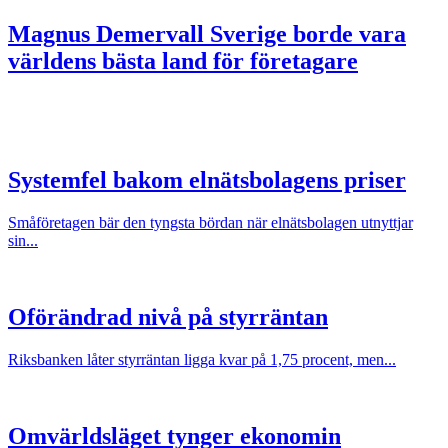
Magnus Demervall
Sverige borde vara
världens bästa land för företagare
Systemfel bakom elnätsbolagens priser
Småföretagen bär den tyngsta bördan när elnätsbolagen utnyttjar
sin...
Oförändrad nivå på styrräntan
Riksbanken låter styrräntan ligga kvar på 1,75 procent, men...
Omvärldsläget tynger ekonomin