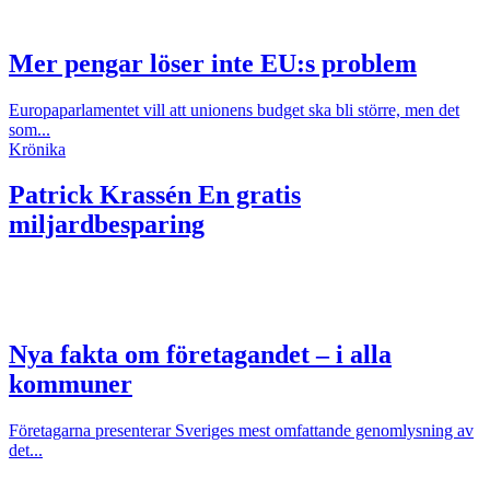
Mer pengar löser inte EU:s problem
Europaparlamentet vill att unionens budget ska bli större, men det
som...
Krönika
Patrick Krassén
En gratis
miljardbesparing
Nya fakta om företagandet – i alla
kommuner
Företagarna presenterar Sveriges mest omfattande genomlysning av
det...