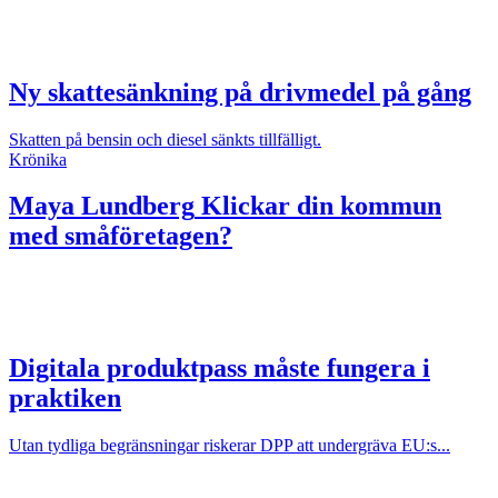
Ny skattesänkning på drivmedel på gång
Skatten på bensin och diesel sänkts tillfälligt.
Krönika
Maya Lundberg
Klickar din kommun
med småföretagen?
Digitala produktpass måste fungera i
praktiken
Utan tydliga begränsningar riskerar DPP att undergräva EU:s...