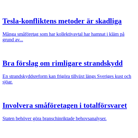
Tesla-konfliktens metoder är skadliga
Många småföretag som har kollektivavtal har hamnat i kläm på
grund av...
Bra förslag om rimligare strandskydd
En strandskyddsreform kan frigöra tillväxt längs Sveriges kust och
sjöar.
Involvera småföretagen i totalförsvaret
Staten behöver göra branschinriktade behovsanalyser.