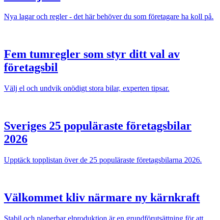
Nya lagar och regler - det här behöver du som företagare ha koll på.
Fem tumregler som styr ditt val av
företagsbil
Välj el och undvik onödigt stora bilar, experten tipsar.
Sveriges 25 populäraste företagsbilar
2026
Upptäck topplistan över de 25 populäraste företagsbilarna 2026.
Välkommet kliv närmare ny kärnkraft
Stabil och planerbar elproduktion är en grundförutsättning för att...