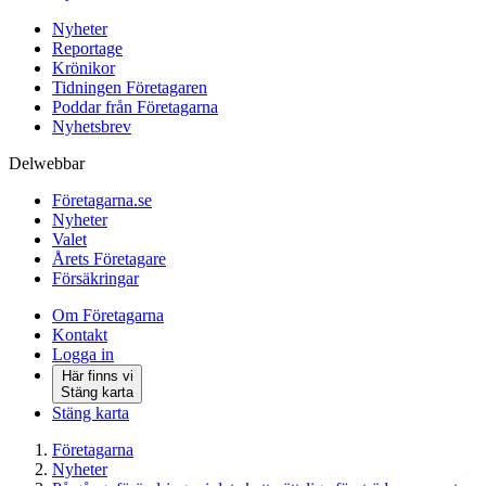
Nyheter
Reportage
Krönikor
Tidningen Företagaren
Poddar från Företagarna
Nyhetsbrev
Delwebbar
Företagarna.se
Nyheter
Valet
Årets Företagare
Försäkringar
Om Företagarna
Kontakt
Logga in
Här finns vi
Stäng karta
Stäng karta
Företagarna
Nyheter