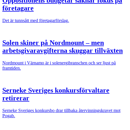
Oppositionens budgetar saknar fokus på
företagare
Det är tunnsått med företagarförslag.
Solen skiner på Nordmount – men
arbetsgivaravgifterna skuggar tillväxten
Nordmount i Värnamo är i solenergibranschen och ser ljust på
framtiden.
Serneke Sveriges konkursförvaltare
retirerar
Serneke Sveriges konkursbo drar tillbaka återvinningskravet mot
Pogab.