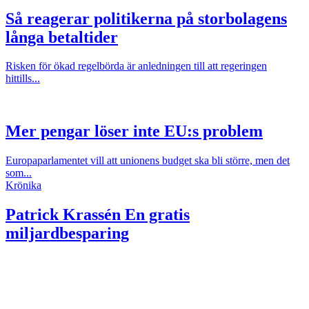
Så reagerar politikerna på storbolagens
långa betaltider
Risken för ökad regelbörda är anledningen till att regeringen
hittills...
Mer pengar löser inte EU:s problem
Europaparlamentet vill att unionens budget ska bli större, men det
som...
Krönika
Patrick Krassén
En gratis
miljardbesparing