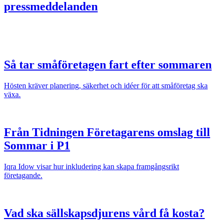
pressmeddelanden
Så tar småföretagen fart efter sommaren
Hösten kräver planering, säkerhet och idéer för att småföretag ska
växa.
Från Tidningen Företagarens omslag till
Sommar i P1
Iqra Idow visar hur inkludering kan skapa framgångsrikt
företagande.
Vad ska sällskapsdjurens vård få kosta?