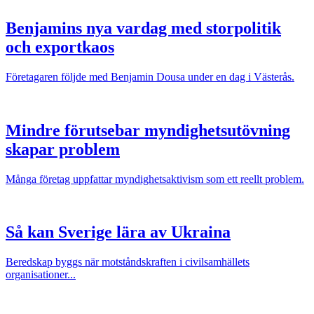
Benjamins nya vardag med storpolitik
och exportkaos
Företagaren följde med Benjamin Dousa under en dag i Västerås.
Mindre förutsebar myndighetsutövning
skapar problem
Många företag uppfattar myndighetsaktivism som ett reellt problem.
Så kan Sverige lära av Ukraina
Beredskap byggs när motståndskraften i civilsamhällets
organisationer...