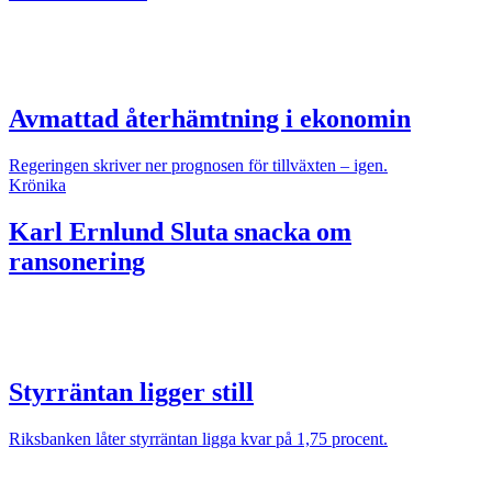
Avmattad återhämtning i ekonomin
Regeringen skriver ner prognosen för tillväxten – igen.
Krönika
Karl Ernlund
Sluta snacka om
ransonering
Styrräntan ligger still
Riksbanken låter styrräntan ligga kvar på 1,75 procent.