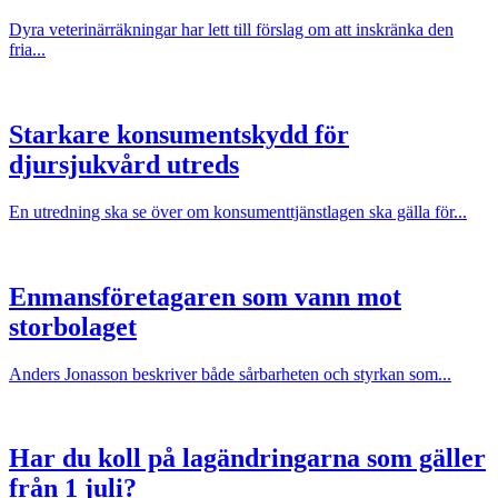
Dyra veterinärräkningar har lett till förslag om att inskränka den
fria...
Starkare konsumentskydd för
djursjukvård utreds
En utredning ska se över om konsumenttjänstlagen ska gälla för...
Enmansföretagaren som vann mot
storbolaget
Anders Jonasson beskriver både sårbarheten och styrkan som...
Har du koll på lagändringarna som gäller
från 1 juli?