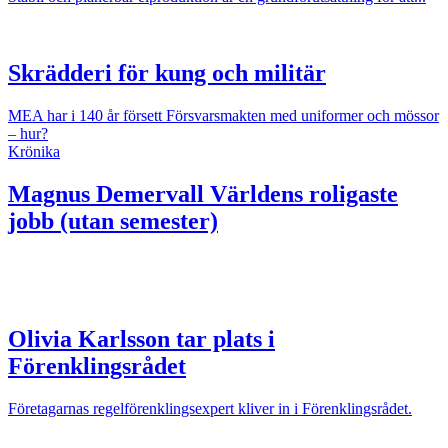
Skrädderi för kung och militär
MEA har i 140 år försett Försvarsmakten med uniformer och mössor
– hur?
Krönika
Magnus Demervall
Världens roligaste
jobb (utan semester)
Olivia Karlsson tar plats i
Förenklingsrådet
Företagarnas regelförenklingsexpert kliver in i Förenklingsrådet.