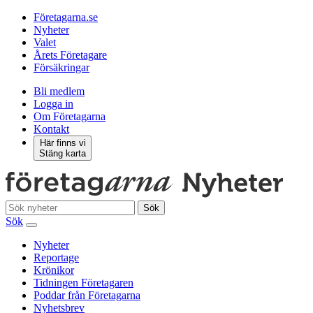
Företagarna.se
Nyheter
Valet
Årets Företagare
Försäkringar
Bli medlem
Logga in
Om Företagarna
Kontakt
Här finns vi
Stäng karta
Sök
Sök
Nyheter
Reportage
Krönikor
Tidningen Företagaren
Poddar från Företagarna
Nyhetsbrev