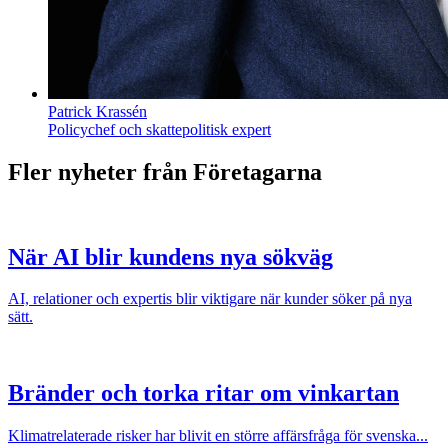
Patrick Krassén
Policychef och skattepolitisk expert
Fler nyheter från Företagarna
När AI blir kundens nya sökväg
AI, relationer och expertis blir viktigare när kunder söker på nya
sätt.
Bränder och torka ritar om vinkartan
Klimatrelaterade risker har blivit en större affärsfråga för svenska...