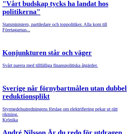
"Vårt budskap tycks ha landat hos
politikerna"
Statsministern, partiledare och toppolitiker. Alla kom till
Företagarnas...
Konjunkturen står och väger
Svårt parera med tillfälliga finanspolitiska åtgärder.
Sverige når förnybartmålen utan dubbel
reduktionsplikt
Styrmedelsutredningens förslag om elektrifiering pekar ut rätt
riktning.
Krönika
André Nilsson
Är du redo för utdragen