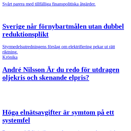
Svårt parera med tillfälliga finanspolitiska åtgärder.
Sverige når förnybartmålen utan dubbel
reduktionsplikt
Styrmedelsutredningens förslag om elektrifiering pekar ut rätt
riktning.
Krönika
André Nilsson
Är du redo för utdragen
oljekris och skenande elpris?
Höga elnätsavgifter är symtom på ett
systemfel