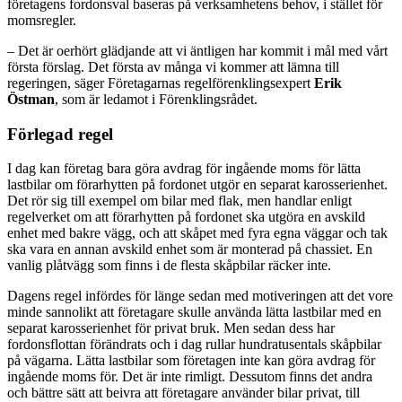
företagens fordonsval baseras på verksamhetens behov, i stället för
momsregler.
– Det är oerhört glädjande att vi äntligen har kommit i mål med vårt
första förslag. Det första av många vi kommer att lämna till
regeringen, säger Företagarnas regelförenklingsexpert
Erik
Östman
, som är ledamot i Förenklingsrådet.
Förlegad regel
I dag kan företag bara göra avdrag för ingående moms för lätta
lastbilar om förarhytten på fordonet utgör en separat karosserienhet.
Det rör sig till exempel om bilar med flak, men handlar enligt
regelverket om att förarhytten på fordonet ska utgöra en avskild
enhet med bakre vägg, och att skåpet med fyra egna väggar och tak
ska vara en annan avskild enhet som är monterad på chassiet. En
vanlig plåtvägg som finns i de flesta skåpbilar räcker inte.
Dagens regel infördes för länge sedan med motiveringen att det vore
minde sannolikt att företagare skulle använda lätta lastbilar med en
separat karosserienhet för privat bruk. Men sedan dess har
fordonsflottan förändrats och i dag rullar hundratusentals skåpbilar
på vägarna. Lätta lastbilar som företagen inte kan göra avdrag för
ingående moms för. Det är inte rimligt. Dessutom finns det andra
och bättre sätt att beivra att företagare använder bilar privat, till