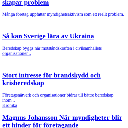
skapar problem
Många företag uppfattar myndighetsaktivism som ett reellt problem.
Så kan Sverige lära av Ukraina
Beredskap byggs när motståndskraften i civilsamhällets
organisationer...
Stort intresse för brandskydd och
krisberedskap
Företagsnätverk och organisationer bidrar till bättre beredskap
inom...
Krönika
Magnus Johansson
När myndigheter blir
ett hinder för företagande