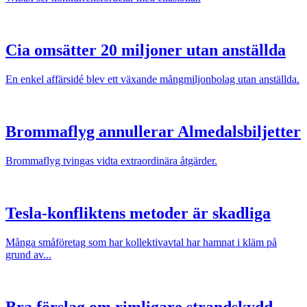
Cia omsätter 20 miljoner utan anställda
En enkel affärsidé blev ett växande mångmiljonbolag utan anställda.
Brommaflyg annullerar Almedalsbiljetter
Brommaflyg tvingas vidta extraordinära åtgärder.
Tesla-konfliktens metoder är skadliga
Många småföretag som har kollektivavtal har hamnat i kläm på
grund av...
Bra förslag om rimligare strandskydd