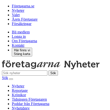
Företagarna.se
Nyheter
Valet
Årets Företagare
Försäkringar
Bli medlem
Logga in
Om Företagarna
Kontakt
Här finns vi
Stäng karta
Sök
Sök
Nyheter
Reportage
Krönikor
Tidningen Företagaren
Poddar från Företagarna
Nyhetsbrev