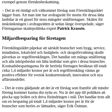
exempel genom förmånsbeskattning.
– Det är ett rimligt och välkommet förslag som Förenklingsrådet
lägger fram. Att man inte har avdragsrätt för moms för dessa lätta
lastbilar är ett gissel för stora mängder småföretagare. Skälen för
inskränkningen i avdragsrätten är sedan länge överspelade, säger
Företagarnas skattepolitiska expert
Patrick Krassén
.
Miljardbesparing för företagen
Förenklingsrådet påpekar att särskilt branscher som bygg, service,
installation, lokalvård och fastighets- och skogsförvaltning skulle
påverkas av regelförenklingen. Det handlar om många småföretag
och alla inköpsbeslut om lätta lastbilar som görs i dessa branscher.
Kostnadsbesparingarna för de berörda företagen beräknas till totalt
cirka 1,4 miljarder kronor per år och regelförenkling väntas ge
positiva effekter för svensk konkurrenskraft, innovation och nya
affärsmodeller.
– Det är extra glädjande att det är ett förslag som framför allt mindre
företag kommer kunna dra nytta av. Nu är det upp till politiken att
plocka upp bollen och driva förändringen i mål. Det handlar trots allt
om en besparing på totalt 1,4 miljarder kronor per år för de
branscher som berörs av lättnaden, säger Erik Östman.