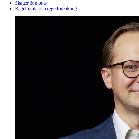
Skatter & moms
Regelbörda och regelförenkling