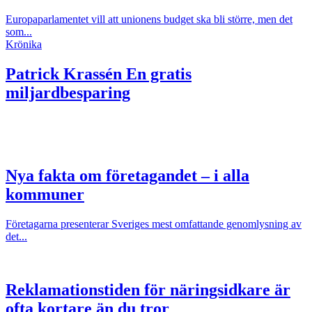
Europaparlamentet vill att unionens budget ska bli större, men det
som...
Krönika
Patrick Krassén
En gratis
miljardbesparing
Nya fakta om företagandet – i alla
kommuner
Företagarna presenterar Sveriges mest omfattande genomlysning av
det...
Reklamationstiden för näringsidkare är
ofta kortare än du tror