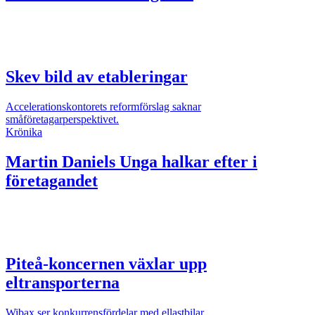
Skev bild av etableringar
Accelerationskontorets reformförslag saknar
småföretagarperspektivet.
Krönika
Martin Daniels
Unga halkar efter i
företagandet
Piteå-koncernen växlar upp
eltransporterna
Wibax ser konkurrensfördelar med ellastbilar.