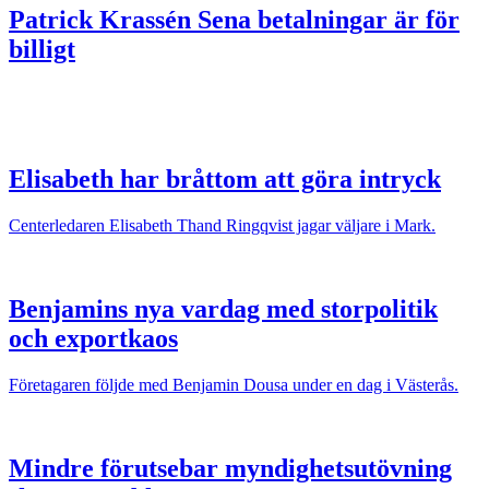
Patrick Krassén
Sena betalningar är för
billigt
Elisabeth har bråttom att göra intryck
Centerledaren Elisabeth Thand Ringqvist jagar väljare i Mark.
Benjamins nya vardag med storpolitik
och exportkaos
Företagaren följde med Benjamin Dousa under en dag i Västerås.
Mindre förutsebar myndighetsutövning