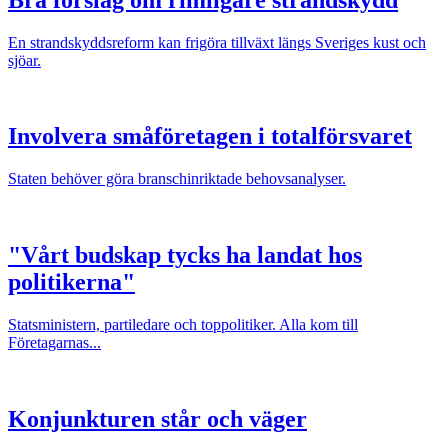
En strandskyddsreform kan frigöra tillväxt längs Sveriges kust och
sjöar.
Involvera småföretagen i totalförsvaret
Staten behöver göra branschinriktade behovsanalyser.
"Vårt budskap tycks ha landat hos
politikerna"
Statsministern, partiledare och toppolitiker. Alla kom till
Företagarnas...
Konjunkturen står och väger