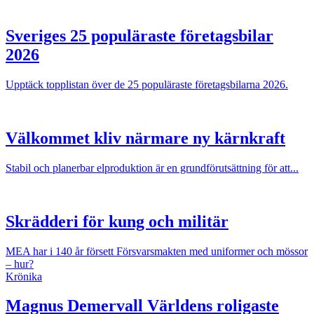
Sveriges 25 populäraste företagsbilar
2026
Upptäck topplistan över de 25 populäraste företagsbilarna 2026.
Välkommet kliv närmare ny kärnkraft
Stabil och planerbar elproduktion är en grundförutsättning för att...
Skrädderi för kung och militär
MEA har i 140 år försett Försvarsmakten med uniformer och mössor
– hur?
Krönika
Magnus Demervall
Världens roligaste