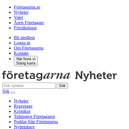
Företagarna.se
Nyheter
Valet
Årets Företagare
Försäkringar
Bli medlem
Logga in
Om Företagarna
Kontakt
Här finns vi
Stäng karta
Sök
Sök
Nyheter
Reportage
Krönikor
Tidningen Företagaren
Poddar från Företagarna
Nyhetsbrev