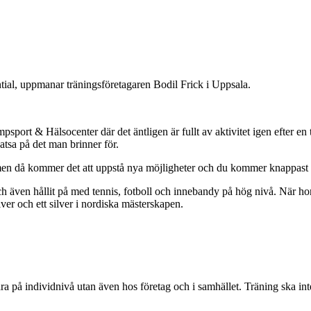
ential, uppmanar träningsföretagaren Bodil Frick i Uppsala.
port & Hälsocenter där det äntligen är fullt av aktivitet igen efter en 
satsa på det man brinner för.
, men då kommer det att uppstå nya möjligheter och du kommer knappast
å och även hållit på med tennis, fotboll och innebandy på hög nivå. När
ver och ett silver i nordiska mästerskapen.
ara på individnivå utan även hos företag och i samhället. Träning ska int