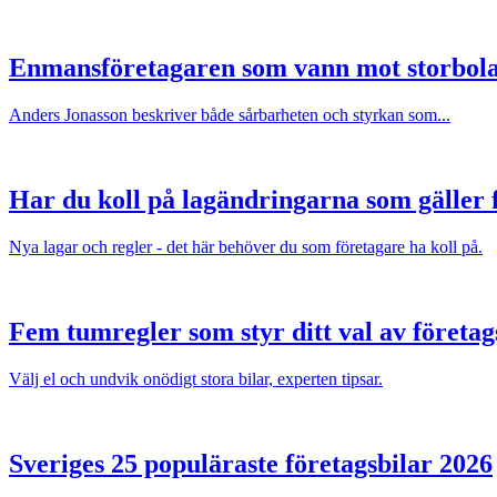
Enmansföretagaren som vann mot storbol
Anders Jonasson beskriver både sårbarheten och styrkan som...
Har du koll på lagändringarna som gäller f
Nya lagar och regler - det här behöver du som företagare ha koll på.
Fem tumregler som styr ditt val av företag
Välj el och undvik onödigt stora bilar, experten tipsar.
Sveriges 25 populäraste företagsbilar 2026