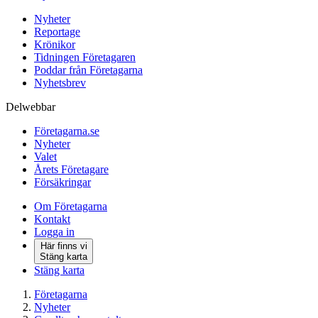
Nyheter
Reportage
Krönikor
Tidningen Företagaren
Poddar från Företagarna
Nyhetsbrev
Delwebbar
Företagarna.se
Nyheter
Valet
Årets Företagare
Försäkringar
Om Företagarna
Kontakt
Logga in
Här finns vi
Stäng karta
Stäng karta
Företagarna
Nyheter