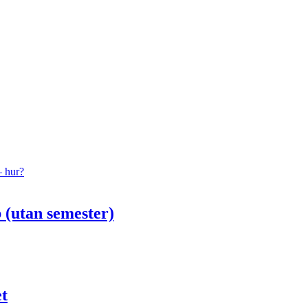
– hur?
 (utan semester)
et