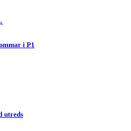
a.
Sommar i P1
d utreds