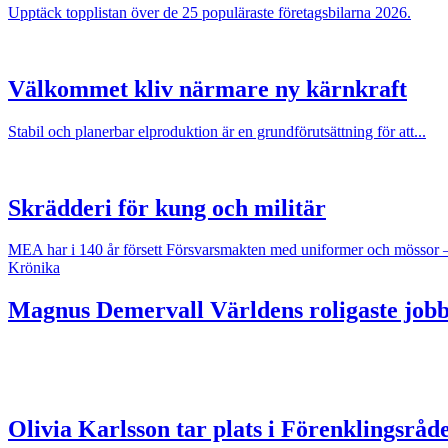
Upptäck topplistan över de 25 populäraste företagsbilarna 2026.
Välkommet kliv närmare ny kärnkraft
Stabil och planerbar elproduktion är en grundförutsättning för att...
Skrädderi för kung och militär
MEA har i 140 år försett Försvarsmakten med uniformer och mössor 
Krönika
Magnus Demervall
Världens roligaste jobb
Olivia Karlsson tar plats i Förenklingsråd