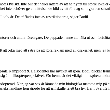
ötas fysiskt. Inte blir det heller lättare av att ha flyttat till större lo
lket inte behöver ge en rättvisande bild av ett företag som gjort en sats
 tolv år. De träffades inte av restriktionerna, säger Bodil.
torer och andra företagare. De peppade henne att hålla ut och fortsätta
ufft att orka med att satsa på att göra reklam med all osäkerhet, men jag k
 Uppsala Kampsport & Hälsocenter har mycket att göra. Bodil blickar framå
 sig åt helikopterperspektivet. För henne är det viktigt att inspirera andr
 adopterad. När jag var sex år lämnade min biologiska mamma mig på ett
kshandling hon gjorde för att jag skulle få ett bra liv. Här i Sverige f