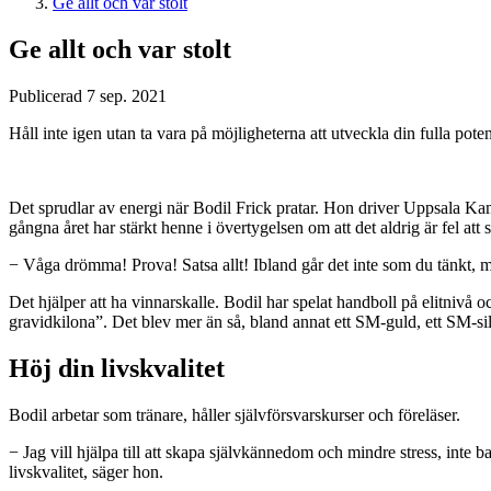
Ge allt och var stolt
Ge allt och var stolt
Publicerad 7 sep. 2021
Håll inte igen utan ta vara på möjligheterna att utveckla din fulla pot
Det sprudlar av energi när Bodil Frick pratar. Hon driver Uppsala Kamps
gångna året har stärkt henne i övertygelsen om att det aldrig är fel att 
− Våga drömma! Prova! Satsa allt! Ibland går det inte som du tänkt
Det hjälper att ha vinnarskalle. Bodil har spelat handboll på elitniv
gravidkilona”. Det blev mer än så, bland annat ett SM-guld, ett SM-sil
Höj din livskvalitet
Bodil arbetar som tränare, håller självförsvarskurser och föreläser.
− Jag vill hjälpa till att skapa självkännedom och mindre stress, inte b
livskvalitet, säger hon.