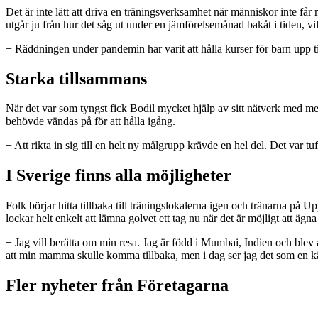
Det är inte lätt att driva en träningsverksamhet när människor inte får m
utgår ju från hur det såg ut under en jämförelsemånad bakåt i tiden, vi
− Räddningen under pandemin har varit att hålla kurser för barn upp till
Starka tillsammans
När det var som tyngst fick Bodil mycket hjälp av sitt nätverk med men
behövde vändas på för att hålla igång.
− Att rikta in sig till en helt ny målgrupp krävde en hel del. Det var t
I Sverige finns alla möjligheter
Folk börjar hitta tillbaka till träningslokalerna igen och tränarna på
lockar helt enkelt att lämna golvet ett tag nu när det är möjligt att ägna
− Jag vill berätta om min resa. Jag är född i Mumbai, Indien och blev
att min mamma skulle komma tillbaka, men i dag ser jag det som en kärle
Fler nyheter från Företagarna