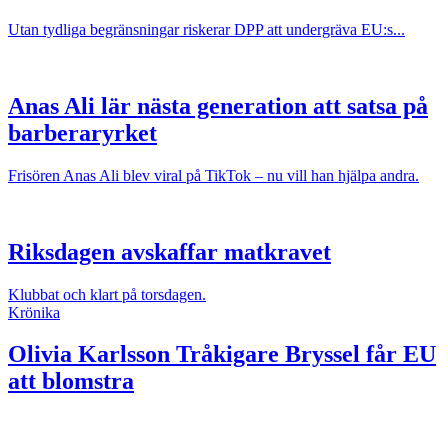
Utan tydliga begränsningar riskerar DPP att undergräva EU:s...
Anas Ali lär nästa generation att satsa på
barberaryrket
Frisören Anas Ali blev viral på TikTok – nu vill han hjälpa andra.
Riksdagen avskaffar matkravet
Klubbat och klart på torsdagen.
Krönika
Olivia Karlsson
Tråkigare Bryssel får EU
att blomstra