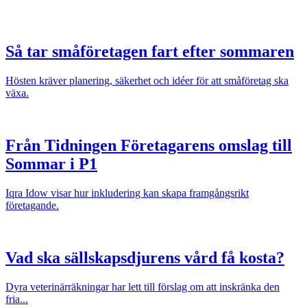
Så tar småföretagen fart efter sommaren
Hösten kräver planering, säkerhet och idéer för att småföretag ska
växa.
Från Tidningen Företagarens omslag till
Sommar i P1
Iqra Idow visar hur inkludering kan skapa framgångsrikt
företagande.
Vad ska sällskapsdjurens vård få kosta?
Dyra veterinärräkningar har lett till förslag om att inskränka den
fria...