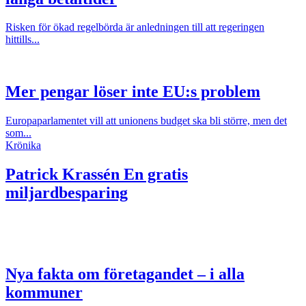
Risken för ökad regelbörda är anledningen till att regeringen
hittills...
Mer pengar löser inte EU:s problem
Europaparlamentet vill att unionens budget ska bli större, men det
som...
Krönika
Patrick Krassén
En gratis
miljardbesparing
Nya fakta om företagandet – i alla
kommuner