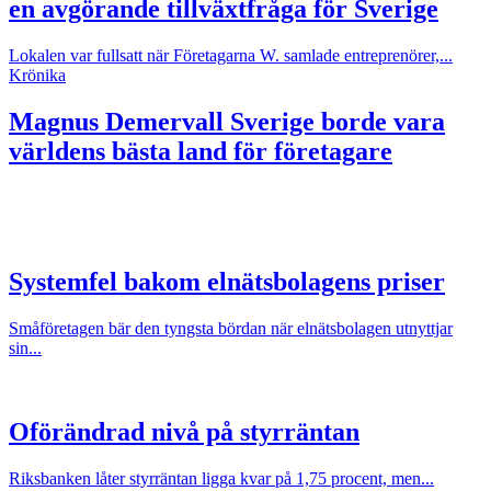
en avgörande tillväxtfråga för Sverige
Lokalen var fullsatt när Företagarna W. samlade entreprenörer,...
Krönika
Magnus Demervall
Sverige borde vara
världens bästa land för företagare
Systemfel bakom elnätsbolagens priser
Småföretagen bär den tyngsta bördan när elnätsbolagen utnyttjar
sin...
Oförändrad nivå på styrräntan
Riksbanken låter styrräntan ligga kvar på 1,75 procent, men...