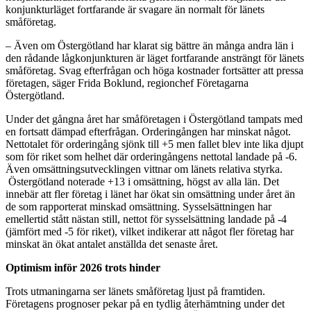
konjunkturläget fortfarande är svagare än normalt för länets
småföretag.
– Även om Östergötland har klarat sig bättre än många andra län i
den rådande lågkonjunkturen är läget fortfarande ansträngt för länets
småföretag. Svag efterfrågan och höga kostnader fortsätter att pressa
företagen, säger Frida Boklund, regionchef Företagarna
Östergötland.
Under det gångna året har småföretagen i Östergötland tampats med
en fortsatt dämpad efterfrågan. Orderingången har minskat något.
Nettotalet för orderingång sjönk till +5 men fallet blev inte lika djupt
som för riket som helhet där orderingångens nettotal landade på -6.
Även omsättningsutvecklingen vittnar om länets relativa styrka.
Östergötland noterade +13 i omsättning, högst av alla län. Det
innebär att fler företag i länet har ökat sin omsättning under året än
de som rapporterat minskad omsättning. Sysselsättningen har
emellertid stått nästan still, nettot för sysselsättning landade på -4
(jämfört med -5 för riket), vilket indikerar att något fler företag har
minskat än ökat antalet anställda det senaste året.
Optimism inför 2026 trots hinder
Trots utmaningarna ser länets småföretag ljust på framtiden.
Företagens prognoser pekar på en tydlig återhämtning under det