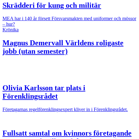
Skrädderi för kung och militär
MEA har i 140 år försett Försvarsmakten med uniformer och mössor
– hur?
Krönika
Magnus Demervall
Världens roligaste
jobb (utan semester)
Olivia Karlsson tar plats i
Förenklingsrådet
Företagarnas regelförenklingsexpert kliver in i Förenklingsrådet.
Fullsatt samtal om kvinnors företagande