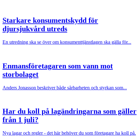
Starkare konsumentskydd för
djursjukvård utreds
En utredning ska se över om konsumenttjänstlagen ska gälla för...
Enmansföretagaren som vann mot
storbolaget
Anders Jonasson beskriver både sårbarheten och styrkan som...
Har du koll på lagändringarna som gäller
från 1 juli?
Nya lagar och regler - det här behöver du som företagare ha koll på.