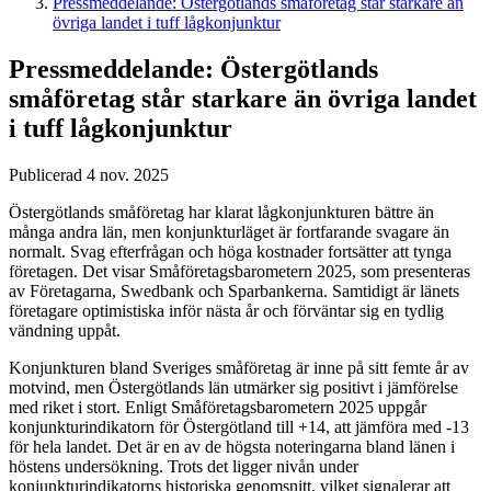
Pressmeddelande: Östergötlands småföretag står starkare än
övriga landet i tuff lågkonjunktur
Pressmeddelande: Östergötlands
småföretag står starkare än övriga landet
i tuff lågkonjunktur
Publicerad 4 nov. 2025
Östergötlands småföretag har klarat lågkonjunkturen bättre än
många andra län, men konjunkturläget är fortfarande svagare än
normalt. Svag efterfrågan och höga kostnader fortsätter att tynga
företagen. Det visar Småföretagsbarometern 2025, som presenteras
av Företagarna, Swedbank och Sparbankerna. Samtidigt är länets
företagare optimistiska inför nästa år och förväntar sig en tydlig
vändning uppåt.
Konjunkturen bland Sveriges småföretag är inne på sitt femte år av
motvind, men Östergötlands län utmärker sig positivt i jämförelse
med riket i stort. Enligt Småföretagsbarometern 2025 uppgår
konjunkturindikatorn för Östergötland till +14, att jämföra med -13
för hela landet. Det är en av de högsta noteringarna bland länen i
höstens undersökning. Trots det ligger nivån under
konjunkturindikatorns historiska genomsnitt, vilket signalerar att