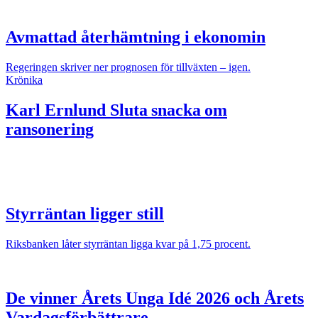
Avmattad återhämtning i ekonomin
Regeringen skriver ner prognosen för tillväxten – igen.
Krönika
Karl Ernlund
Sluta snacka om
ransonering
Styrräntan ligger still
Riksbanken låter styrräntan ligga kvar på 1,75 procent.
De vinner Årets Unga Idé 2026 och Årets
Vardagsförbättrare