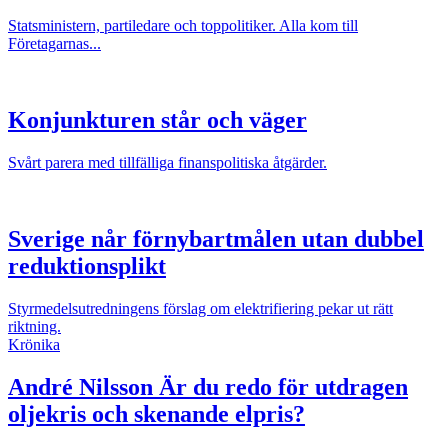
Statsministern, partiledare och toppolitiker. Alla kom till
Företagarnas...
Konjunkturen står och väger
Svårt parera med tillfälliga finanspolitiska åtgärder.
Sverige når förnybartmålen utan dubbel
reduktionsplikt
Styrmedelsutredningens förslag om elektrifiering pekar ut rätt
riktning.
Krönika
André Nilsson
Är du redo för utdragen
oljekris och skenande elpris?