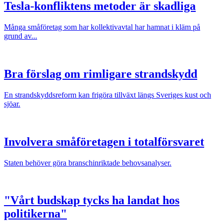
Tesla-konfliktens metoder är skadliga
Många småföretag som har kollektivavtal har hamnat i kläm på
grund av...
Bra förslag om rimligare strandskydd
En strandskyddsreform kan frigöra tillväxt längs Sveriges kust och
sjöar.
Involvera småföretagen i totalförsvaret
Staten behöver göra branschinriktade behovsanalyser.
"Vårt budskap tycks ha landat hos
politikerna"