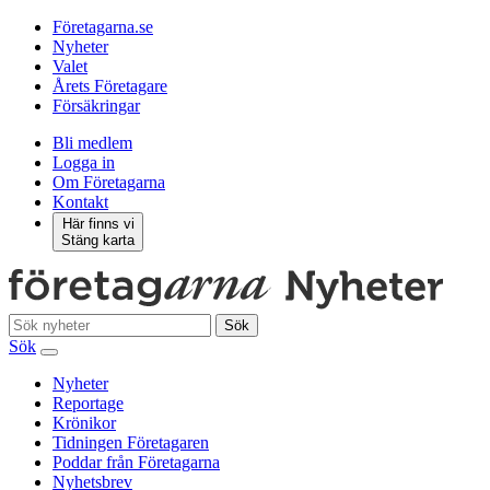
Företagarna.se
Nyheter
Valet
Årets Företagare
Försäkringar
Bli medlem
Logga in
Om Företagarna
Kontakt
Här finns vi
Stäng karta
Sök
Sök
Nyheter
Reportage
Krönikor
Tidningen Företagaren
Poddar från Företagarna
Nyhetsbrev