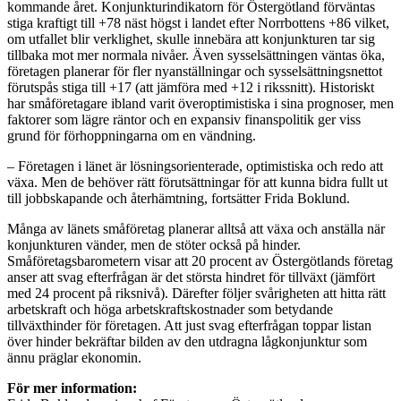
kommande året. Konjunkturindikatorn för Östergötland förväntas
stiga kraftigt till +78 näst högst i landet efter Norrbottens +86 vilket,
om utfallet blir verklighet, skulle innebära att konjunkturen tar sig
tillbaka mot mer normala nivåer. Även sysselsättningen väntas öka,
företagen planerar för fler nyanställningar och sysselsättningsnettot
förutspås stiga till +17 (att jämföra med +12 i rikssnitt). Historiskt
har småföretagare ibland varit överoptimistiska i sina prognoser, men
faktorer som lägre räntor och en expansiv finanspolitik ger viss
grund för förhoppningarna om en vändning.
– Företagen i länet är lösningsorienterade, optimistiska och redo att
växa. Men de behöver rätt förutsättningar för att kunna bidra fullt ut
till jobbskapande och återhämtning, fortsätter Frida Boklund.
Många av länets småföretag planerar alltså att växa och anställa när
konjunkturen vänder, men de stöter också på hinder.
Småföretagsbarometern visar att 20 procent av Östergötlands företag
anser att svag efterfrågan är det största hindret för tillväxt (jämfört
med 24 procent på riksnivå). Därefter följer svårigheten att hitta rätt
arbetskraft och höga arbetskraftskostnader som betydande
tillväxthinder för företagen. Att just svag efterfrågan toppar listan
över hinder bekräftar bilden av den utdragna lågkonjunktur som
ännu präglar ekonomin.
För mer information: