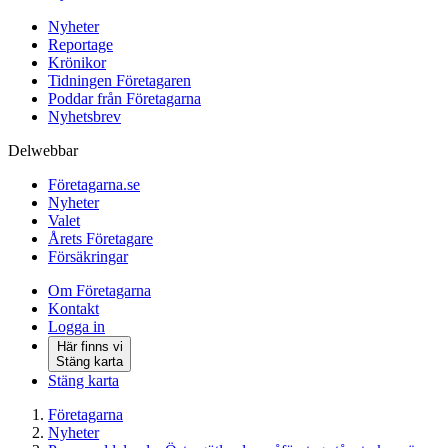
Nyheter
Reportage
Krönikor
Tidningen Företagaren
Poddar från Företagarna
Nyhetsbrev
Delwebbar
Företagarna.se
Nyheter
Valet
Årets Företagare
Försäkringar
Om Företagarna
Kontakt
Logga in
Här finns vi
Stäng karta
Stäng karta
Företagarna
Nyheter