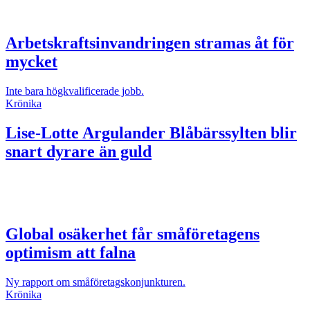
Arbetskraftsinvandringen stramas åt för
mycket
Inte bara högkvalificerade jobb.
Krönika
Lise-Lotte Argulander
Blåbärssylten blir
snart dyrare än guld
Global osäkerhet får småföretagens
optimism att falna
Ny rapport om småföretagskonjunkturen.
Krönika