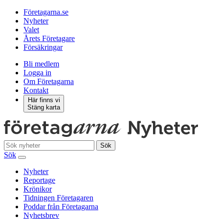
Företagarna.se
Nyheter
Valet
Årets Företagare
Försäkringar
Bli medlem
Logga in
Om Företagarna
Kontakt
Här finns vi
Stäng karta
Sök
Sök
Nyheter
Reportage
Krönikor
Tidningen Företagaren
Poddar från Företagarna
Nyhetsbrev