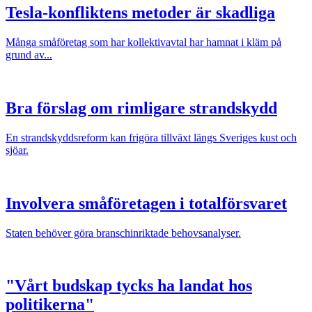
Tesla-konfliktens metoder är skadliga
Många småföretag som har kollektivavtal har hamnat i kläm på
grund av...
Bra förslag om rimligare strandskydd
En strandskyddsreform kan frigöra tillväxt längs Sveriges kust och
sjöar.
Involvera småföretagen i totalförsvaret
Staten behöver göra branschinriktade behovsanalyser.
"Vårt budskap tycks ha landat hos
politikerna"