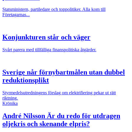
Statsministern, partiledare och toppolitiker. Alla kom till
Företagarnas...
Konjunkturen står och väger
Svårt parera med tillfälliga finanspolitiska åtgärder.
Sverige når förnybartmålen utan dubbel
reduktionsplikt
Styrmedelsutredningens förslag om elektrifiering pekar ut rätt
riktning.
Krönika
André Nilsson
Är du redo för utdragen
oljekris och skenande elpris?