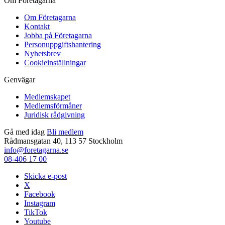
Om Företagarna
Om Företagarna
Kontakt
Jobba på Företagarna
Personuppgiftshantering
Nyhetsbrev
Cookieinställningar
Genvägar
Medlemskapet
Medlemsförmåner
Juridisk rådgivning
Gå med idag
Bli medlem
Rådmansgatan 40, 113 57 Stockholm
info@foretagarna.se
08-406 17 00
Skicka e-post
X
Facebook
Instagram
TikTok
Youtube