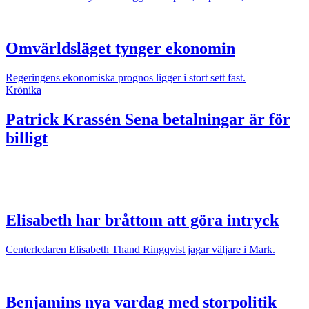
Omvärldsläget tynger ekonomin
Regeringens ekonomiska prognos ligger i stort sett fast.
Krönika
Patrick Krassén
Sena betalningar är för
billigt
Elisabeth har bråttom att göra intryck
Centerledaren Elisabeth Thand Ringqvist jagar väljare i Mark.
Benjamins nya vardag med storpolitik