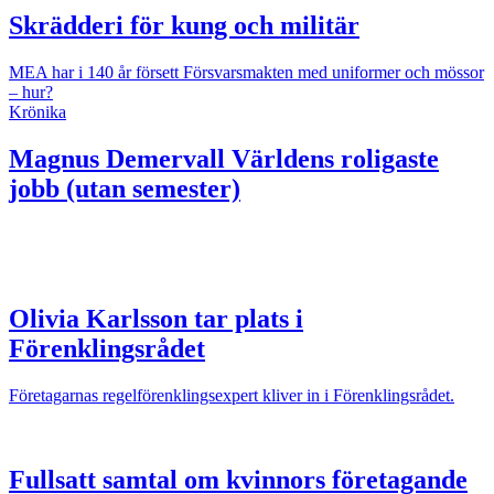
Skrädderi för kung och militär
MEA har i 140 år försett Försvarsmakten med uniformer och mössor
– hur?
Krönika
Magnus Demervall
Världens roligaste
jobb (utan semester)
Olivia Karlsson tar plats i
Förenklingsrådet
Företagarnas regelförenklingsexpert kliver in i Förenklingsrådet.
Fullsatt samtal om kvinnors företagande