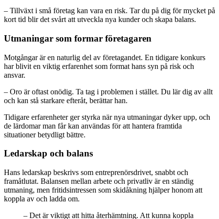
– Tillväxt i små företag kan vara en risk. Tar du på dig för mycket på
kort tid blir det svårt att utveckla nya kunder och skapa balans.
Utmaningar som formar företagaren
Motgångar är en naturlig del av företagandet. En tidigare konkurs
har blivit en viktig erfarenhet som format hans syn på risk och
ansvar.
– Oro är oftast onödig. Ta tag i problemen i stället. Du lär dig av allt
och kan stå starkare efteråt, berättar han.
Tidigare erfarenheter ger styrka när nya utmaningar dyker upp, och
de lärdomar man får kan användas för att hantera framtida
situationer betydligt bättre.
Ledarskap och balans
Hans ledarskap beskrivs som entreprenörsdrivet, snabbt och
framåtlutat. Balansen mellan arbete och privatliv är en ständig
utmaning, men fritidsintressen som skidåkning hjälper honom att
koppla av och ladda om.
– Det är viktigt att hitta återhämtning. Att kunna koppla