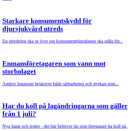
Starkare konsumentskydd för
djursjukvård utreds
En utredning ska se över om konsumenttjänstlagen ska gälla för...
Enmansföretagaren som vann mot
storbolaget
Anders Jonasson beskriver både sårbarheten och styrkan som...
Har du koll på lagändringarna som gäller
från 1 juli?
Nya lagar och regler - det här behöver du som företagare ha koll på.