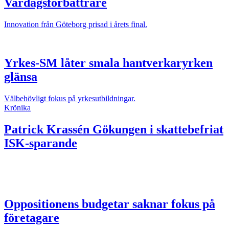
Vardagsförbättrare
Innovation från Göteborg prisad i årets final.
Yrkes-SM låter smala hantverkaryrken
glänsa
Välbehövligt fokus på yrkesutbildningar.
Krönika
Patrick Krassén
Gökungen i skattebefriat
ISK-sparande
Oppositionens budgetar saknar fokus på
företagare