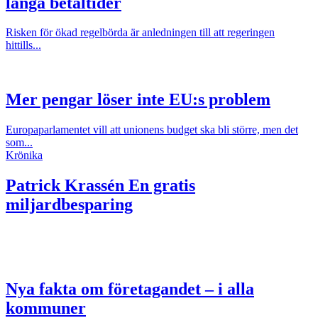
långa betaltider
Risken för ökad regelbörda är anledningen till att regeringen
hittills...
Mer pengar löser inte EU:s problem
Europaparlamentet vill att unionens budget ska bli större, men det
som...
Krönika
Patrick Krassén
En gratis
miljardbesparing
Nya fakta om företagandet – i alla
kommuner