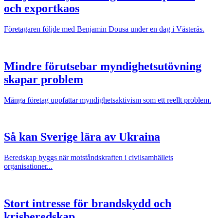
och exportkaos
Företagaren följde med Benjamin Dousa under en dag i Västerås.
Mindre förutsebar myndighetsutövning
skapar problem
Många företag uppfattar myndighetsaktivism som ett reellt problem.
Så kan Sverige lära av Ukraina
Beredskap byggs när motståndskraften i civilsamhällets
organisationer...
Stort intresse för brandskydd och
krisberedskap