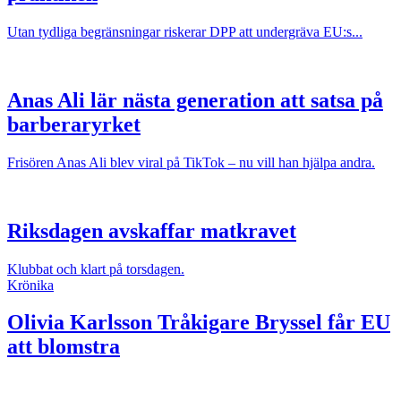
Utan tydliga begränsningar riskerar DPP att undergräva EU:s...
Anas Ali lär nästa generation att satsa på
barberaryrket
Frisören Anas Ali blev viral på TikTok – nu vill han hjälpa andra.
Riksdagen avskaffar matkravet
Klubbat och klart på torsdagen.
Krönika
Olivia Karlsson
Tråkigare Bryssel får EU
att blomstra