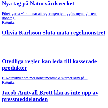
Nya tag på Naturvårdsverket
Företagarna välkomnar att regeringen tydliggörs myndighetens
uppdrag.
Krönika
Olivia Karlsson
Sluta mata regelmonstret
Otydliga regler kan leda till kasserade
produkter
EU-direktivet om mer konsumentmakt skärper krav på...
Krönika
Jacob Ämtvall
Brott klaras inte upp av
pressmeddelanden