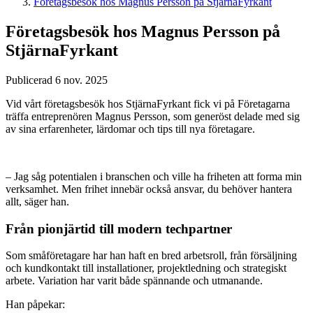
Företagsbesök hos Magnus Persson på StjärnaFyrkant
Företagsbesök hos Magnus Persson på
StjärnaFyrkant
Publicerad 6 nov. 2025
Vid vårt företagsbesök hos StjärnaFyrkant fick vi på Företagarna
träffa entreprenören Magnus Persson, som generöst delade med sig
av sina erfarenheter, lärdomar och tips till nya företagare.
– Jag såg potentialen i branschen och ville ha friheten att forma min
verksamhet. Men frihet innebär också ansvar, du behöver hantera
allt, säger han.
Från pionjärtid till modern techpartner
Som småföretagare har han haft en bred arbetsroll, från försäljning
och kundkontakt till installationer, projektledning och strategiskt
arbete. Variation har varit både spännande och utmanande.
Han påpekar: