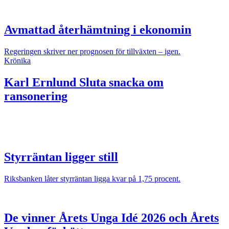
Avmattad återhämtning i ekonomin
Regeringen skriver ner prognosen för tillväxten – igen.
Krönika
Karl Ernlund
Sluta snacka om
ransonering
Styrräntan ligger still
Riksbanken låter styrräntan ligga kvar på 1,75 procent.
De vinner Årets Unga Idé 2026 och Årets