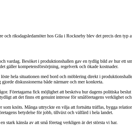
re och riksdagsledamöter hos Gila i Rockneby blev det precis den typ a
 och vardag. Besöket i produktionshallen gav en tydlig bild av hur ett s
 det gäller kompetensförsörjning, regelverk och ökade kostnader.
l löste hela situationen med bord och möblering direkt i produktionshal
dag gjorde diskussionerna både närmare och mer konkreta.
. Företagarna fick möjlighet att beskriva hur dagens politiska beslut p
ydligt att det finns ett genuint intresse för småföretagens verklighet och
som knöts. Många uttryckte en vilja att fortsätta träffas, bygga relation
retagens betydelse för jobb, tillväxt och välfärd i hela landet.
stark känsla av att små företag verkligen är det största vi har.