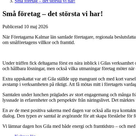
Små företag – det största vi har!
Små företag – det största vi har!
Publicerad 10 maj 2026
När Företagarna Kalmar län samlade företagare, regionala beslutsfatta
om småföretagens villkor och framtid.
Under träffen fick deltagarna först en nära inblick i Gilas verksamhet
och hållbara lösningar, men också vilka utmaningar företag möter när
Extra uppskattat var att Gila ställde upp mangrant och med kort varse
avstamp i verksamheten på riktigt. Att få mötas mitt i företagets var
Samtalen under lunchen präglades av stort engagemang och många frågor
lyssnade in erfarenheter och perspektiv från näringslivet. Det märktes t
En av de mest positiva sakerna med dagen var också alla nya kontakter 
dialog. Den typen av samtal är avgörande för att skapa förståelse för fö
Vi lämnar dagen hos Gila med både energi och framtidstro – och med en 