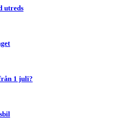
d utreds
aget
rån 1 juli?
sbil