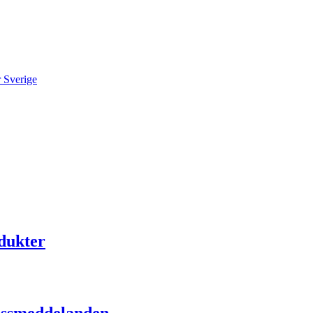
r Sverige
odukter
ressmeddelanden