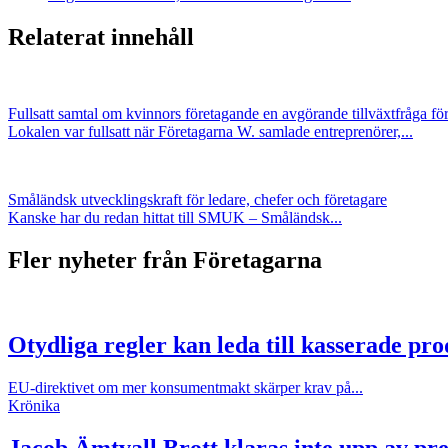
Relaterat innehåll
Fullsatt samtal om kvinnors företagande en avgörande tillväxtfråga fö
Lokalen var fullsatt när Företagarna W. samlade entreprenörer,...
Småländsk utvecklingskraft för ledare, chefer och företagare
Kanske har du redan hittat till SMUK – Småländsk...
Fler nyheter från Företagarna
Otydliga regler kan leda till kasserade pr
EU-direktivet om mer konsumentmakt skärper krav på...
Krönika
Jacob Ämtvall
Brott klaras inte upp av p