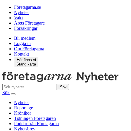
Företagarna.se
Nyheter
Valet
Årets Företagare
Försäkringar
Bli medlem
Logga in
Om Företagarna
Kontakt
Här finns vi
Stäng karta
Sök
Sök
Nyheter
Reportage
Krönikor
Tidningen Företagaren
Poddar från Företagarna
Nyhetsbrev