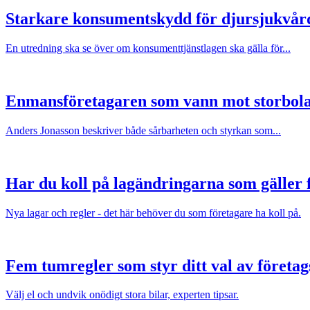
Starkare konsumentskydd för djursjukvår
En utredning ska se över om konsumenttjänstlagen ska gälla för...
Enmansföretagaren som vann mot storbol
Anders Jonasson beskriver både sårbarheten och styrkan som...
Har du koll på lagändringarna som gäller f
Nya lagar och regler - det här behöver du som företagare ha koll på.
Fem tumregler som styr ditt val av företag
Välj el och undvik onödigt stora bilar, experten tipsar.