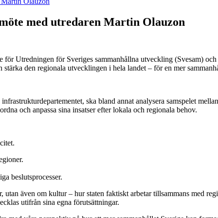
n Martin Olauzon
– möte med utredaren Martin Olauzon
dare för Utredningen för Sveriges sammanhållna utveckling (Svesam) och
kan stärka den regionala utvecklingen i hela landet – för en mer sammanh
nfrastrukturdepartementet, ska bland annat analysera samspelet mella
mordna och anpassa sina insatser efter lokala och regionala behov.
citet.
egioner.
liga beslutsprocesser.
, utan även om kultur – hur staten faktiskt arbetar tillsammans med reg
ecklas utifrån sina egna förutsättningar.