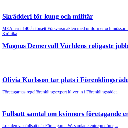
Skrädderi för kung och militär
MEA har i 140 år försett Försvarsmakten med uniformer och mössor 
Krönika
Magnus Demervall
Världens roligaste jobb
Olivia Karlsson tar plats i Förenklingsråd
Företagarnas regelförenklingsexpert kliver in i Förenklingsrådet.
Fullsatt samtal om kvinnors företagande en
Lokalen var fullsatt när Företagarna W. samlade entreprenörer,...