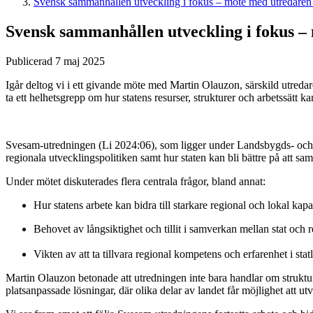
Svensk sammanhållen utveckling i fokus – möte med utredare
Svensk sammanhållen utveckling i fokus 
Publicerad 7 maj 2025
Igår deltog vi i ett givande möte med Martin Olauzon, särskild utre
ta ett helhetsgrepp om hur statens resurser, strukturer och arbetssätt 
Svesam-utredningen (Li 2024:06), som ligger under Landsbygds- och i
regionala utvecklingspolitiken samt hur staten kan bli bättre på att sa
Under mötet diskuterades flera centrala frågor, bland annat:
Hur statens arbete kan bidra till starkare regional och lokal kapa
Behovet av långsiktighet och tillit i samverkan mellan stat och r
Vikten av att ta tillvara regional kompetens och erfarenhet i stat
Martin Olauzon betonade att utredningen inte bara handlar om struktur
platsanpassade lösningar, där olika delar av landet får möjlighet att utv