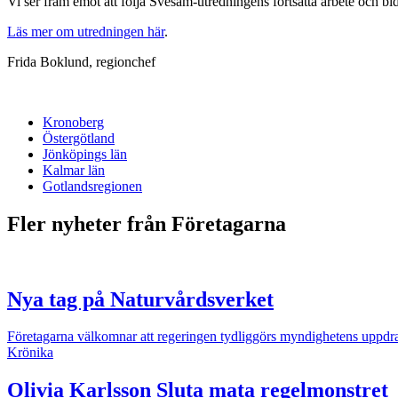
Vi ser fram emot att följa Svesam-utredningens fortsatta arbete och b
Läs mer om utredningen här
.
Frida Boklund, regionchef
Kronoberg
Östergötland
Jönköpings län
Kalmar län
Gotlandsregionen
Fler nyheter från Företagarna
Nya tag på Naturvårdsverket
Företagarna välkomnar att regeringen tydliggörs myndighetens uppdr
Krönika
Olivia Karlsson
Sluta mata regelmonstret