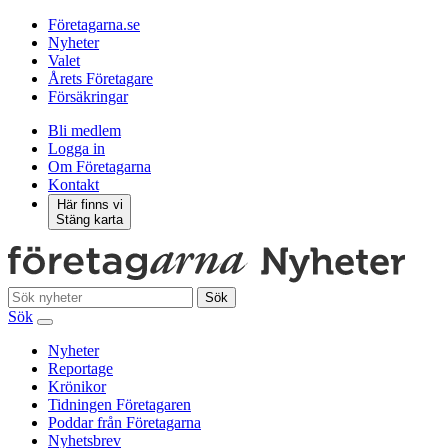
Företagarna.se
Nyheter
Valet
Årets Företagare
Försäkringar
Bli medlem
Logga in
Om Företagarna
Kontakt
Här finns vi
Stäng karta
Sök
Sök
Nyheter
Reportage
Krönikor
Tidningen Företagaren
Poddar från Företagarna
Nyhetsbrev