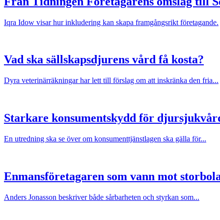
Från Tidningen Företagarens omslag till 
Iqra Idow visar hur inkludering kan skapa framgångsrikt företagande.
Vad ska sällskapsdjurens vård få kosta?
Dyra veterinärräkningar har lett till förslag om att inskränka den fria...
Starkare konsumentskydd för djursjukvår
En utredning ska se över om konsumenttjänstlagen ska gälla för...
Enmansföretagaren som vann mot storbol
Anders Jonasson beskriver både sårbarheten och styrkan som...