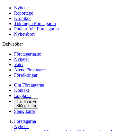
Nyheter
Reportage
Krönikor
Tidningen Företagaren
Poddar från Företagarna
Nyhetsbrev
Delwebbar
Företagarna.se
Nyheter
Valet
Årets Företagare
Försäkringar
Om Företagarna
Kontakt
Logga in
Här finns vi
Stäng karta
Stäng karta
Företagarna
Nyheter