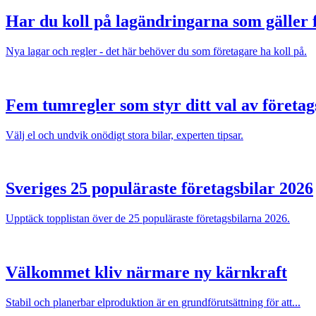
Har du koll på lagändringarna som gäller f
Nya lagar och regler - det här behöver du som företagare ha koll på.
Fem tumregler som styr ditt val av företag
Välj el och undvik onödigt stora bilar, experten tipsar.
Sveriges 25 populäraste företagsbilar 2026
Upptäck topplistan över de 25 populäraste företagsbilarna 2026.
Välkommet kliv närmare ny kärnkraft
Stabil och planerbar elproduktion är en grundförutsättning för att...