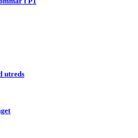
Sommar i P1
d utreds
aget