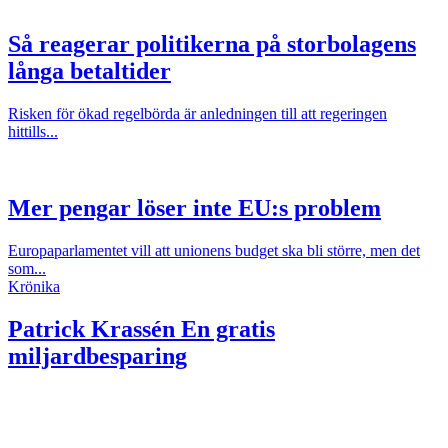
Så reagerar politikerna på storbolagens
långa betaltider
Risken för ökad regelbörda är anledningen till att regeringen
hittills...
Mer pengar löser inte EU:s problem
Europaparlamentet vill att unionens budget ska bli större, men det
som...
Krönika
Patrick Krassén
En gratis
miljardbesparing