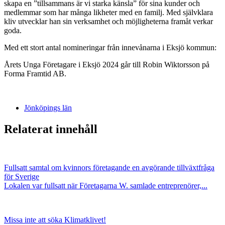
skapa en ”tillsammans är vi starka känsla” för sina kunder och
medlemmar som har många likheter med en familj. Med självklara
kliv utvecklar han sin verksamhet och möjligheterna framåt verkar
goda.
Med ett stort antal nomineringar från innevånarna i Eksjö kommun:
Årets Unga Företagare i Eksjö 2024 går till Robin Wiktorsson på
Forma Framtid AB.
Jönköpings län
Relaterat innehåll
Fullsatt samtal om kvinnors företagande en avgörande tillväxtfråga
för Sverige
Lokalen var fullsatt när Företagarna W. samlade entreprenörer,...
Missa inte att söka Klimatklivet!