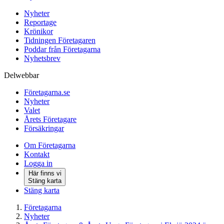
Nyheter
Reportage
Krönikor
Tidningen Företagaren
Poddar från Företagarna
Nyhetsbrev
Delwebbar
Företagarna.se
Nyheter
Valet
Årets Företagare
Försäkringar
Om Företagarna
Kontakt
Logga in
Här finns vi
Stäng karta
Stäng karta
Företagarna
Nyheter