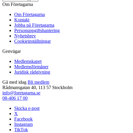
Om Företagarna
Om Företagarna
Kontakt
Jobba på Företagarna
Personuppgiftshantering
Nyhetsbrev
Cookieinställningar
Genvägar
Medlemskapet
Medlemsförmåner
Juridisk rådgivning
Gå med idag
Bli medlem
Rådmansgatan 40, 113 57 Stockholm
info@foretagarna.se
08-406 17 00
Skicka e-post
X
Facebook
Instagram
TikTok