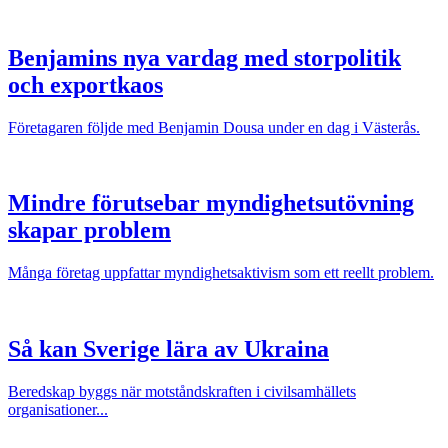
Benjamins nya vardag med storpolitik
och exportkaos
Företagaren följde med Benjamin Dousa under en dag i Västerås.
Mindre förutsebar myndighetsutövning
skapar problem
Många företag uppfattar myndighetsaktivism som ett reellt problem.
Så kan Sverige lära av Ukraina
Beredskap byggs när motståndskraften i civilsamhällets
organisationer...