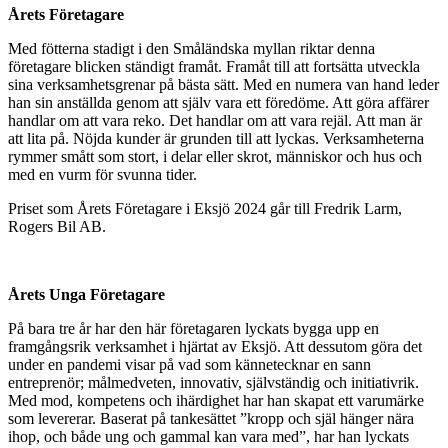
Årets Företagare
Med fötterna stadigt i den Småländska myllan riktar denna
företagare blicken ständigt framåt. Framåt till att fortsätta utveckla
sina verksamhetsgrenar på bästa sätt. Med en numera van hand leder
han sin anställda genom att själv vara ett föredöme. Att göra affärer
handlar om att vara reko. Det handlar om att vara rejäl. Att man är
att lita på. Nöjda kunder är grunden till att lyckas. Verksamheterna
rymmer smått som stort, i delar eller skrot, människor och hus och
med en vurm för svunna tider.
Priset som Årets Företagare i Eksjö 2024 går till Fredrik Larm,
Rogers Bil AB.
Årets Unga Företagare
På bara tre år har den här företagaren lyckats bygga upp en
framgångsrik verksamhet i hjärtat av Eksjö. Att dessutom göra det
under en pandemi visar på vad som kännetecknar en sann
entreprenör; målmedveten, innovativ, självständig och initiativrik.
Med mod, kompetens och ihärdighet har han skapat ett varumärke
som levererar. Baserat på tankesättet ”kropp och själ hänger nära
ihop, och både ung och gammal kan vara med”, har han lyckats