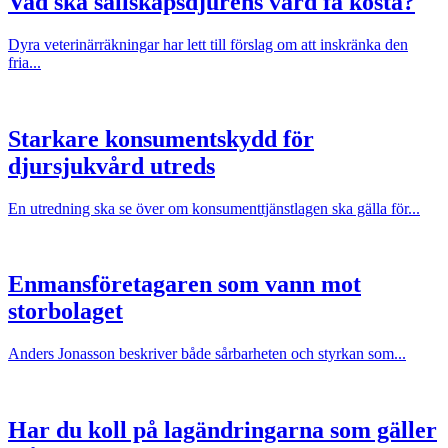
Vad ska sällskapsdjurens vård få kosta?
Dyra veterinärräkningar har lett till förslag om att inskränka den
fria...
Starkare konsumentskydd för
djursjukvård utreds
En utredning ska se över om konsumenttjänstlagen ska gälla för...
Enmansföretagaren som vann mot
storbolaget
Anders Jonasson beskriver både sårbarheten och styrkan som...
Har du koll på lagändringarna som gäller