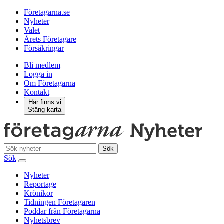
Företagarna.se
Nyheter
Valet
Årets Företagare
Försäkringar
Bli medlem
Logga in
Om Företagarna
Kontakt
Här finns vi
Stäng karta
Sök
Sök
Nyheter
Reportage
Krönikor
Tidningen Företagaren
Poddar från Företagarna
Nyhetsbrev