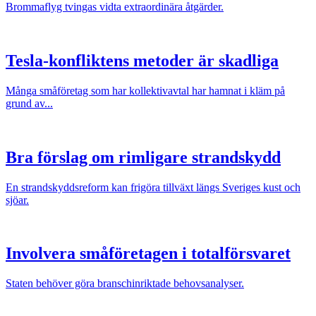
Brommaflyg tvingas vidta extraordinära åtgärder.
Tesla-konfliktens metoder är skadliga
Många småföretag som har kollektivavtal har hamnat i kläm på
grund av...
Bra förslag om rimligare strandskydd
En strandskyddsreform kan frigöra tillväxt längs Sveriges kust och
sjöar.
Involvera småföretagen i totalförsvaret
Staten behöver göra branschinriktade behovsanalyser.