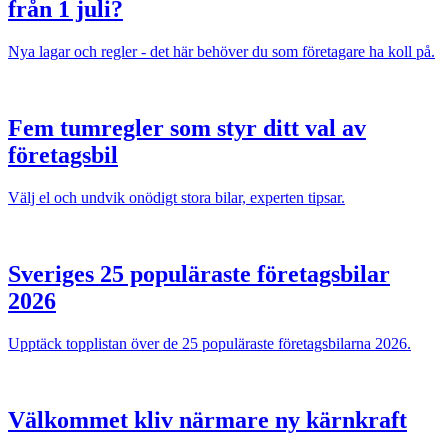
från 1 juli?
Nya lagar och regler - det här behöver du som företagare ha koll på.
Fem tumregler som styr ditt val av
företagsbil
Välj el och undvik onödigt stora bilar, experten tipsar.
Sveriges 25 populäraste företagsbilar
2026
Upptäck topplistan över de 25 populäraste företagsbilarna 2026.
Välkommet kliv närmare ny kärnkraft