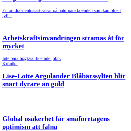
En outdoor-entusiast satsar på naturnära boenden som kan bli ett
lyft...
Arbetskraftsinvandringen stramas åt för
mycket
Inte bara högkvalificerade jobb.
Krönika
Lise-Lotte Argulander
Blåbärssylten blir
snart dyrare än guld
Global osäkerhet får småföretagens
optimism att falna