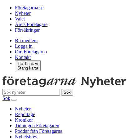
Företagarna.se
Nyheter
Valet
Årets Företagare
Försäkringar
Bli medlem
Logga in
Om Företagarna
Kontakt
Här finns vi
Stäng karta
Sök
Sök
Nyheter
Reportage
Krönikor
Tidningen Företagaren
Poddar från Företagarna
Nyhetsbrev