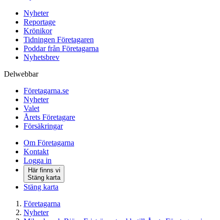
Nyheter
Reportage
Krönikor
Tidningen Företagaren
Poddar från Företagarna
Nyhetsbrev
Delwebbar
Företagarna.se
Nyheter
Valet
Årets Företagare
Försäkringar
Om Företagarna
Kontakt
Logga in
Här finns vi
Stäng karta
Stäng karta
Företagarna
Nyheter