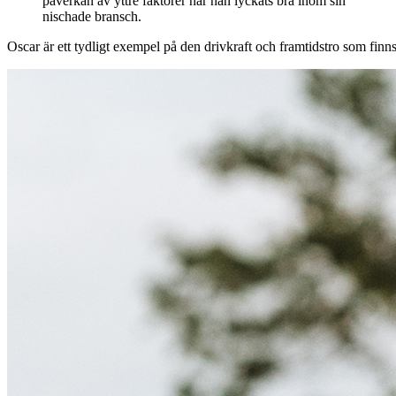
påverkan av yttre faktorer har han lyckats bra inom sin
nischade bransch.
Oscar är ett tydligt exempel på den drivkraft och framtidstro som finn