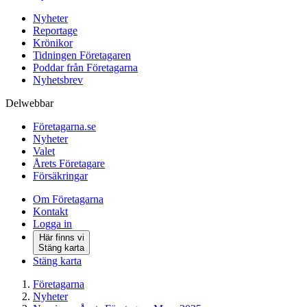
Nyheter
Reportage
Krönikor
Tidningen Företagaren
Poddar från Företagarna
Nyhetsbrev
Delwebbar
Företagarna.se
Nyheter
Valet
Årets Företagare
Försäkringar
Om Företagarna
Kontakt
Logga in
Här finns vi
Stäng karta
Stäng karta
Företagarna
Nyheter