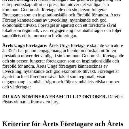
entreprenörskap utfört en prestation utöver det vanliga i sin
kommun. Genom sitt företagande och sin person fungerar
företagaren som en inspirationskälla och förebild för andra. Årets
Företag kännetecknas av utveckling, nytänkande och god
ekonomisk tillväxt. Företaget är ägarlett och ett föredöme såväl
lokalt som regionalt, visar engagemang i samhällsfrågor och följer
samhällets etiska normer och värderingar.
Årets Unga företagare:
Årets Unga företagare ska inte vara äldre
än 35 år har genom engagemang och entreprenörskap utfört en
prestation utöver det vanliga i sin kommun. Genom sitt företagande
och sin person fungerar företagaren som en inspirationskälla och
förebild för andra. Årets Unga företagare kännetecknas av
utveckling, nytänkande och god ekonomisk tillväxt. Företaget är
ägarlett och ett föredöme såväl lokalt som regionalt, visar
engagemang i samhällsfrågor och följer samhällets etiska normer
och värderingar.
DU KAN NOMINERA FRAM TILL 17 OKTOBER.
Därefter
röstas vinnarna fram av en jury.
Kriterier för Årets Företagare och Årets