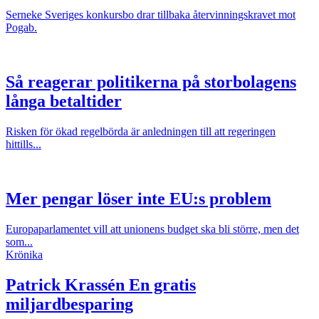
Serneke Sveriges konkursbo drar tillbaka återvinningskravet mot
Pogab.
Så reagerar politikerna på storbolagens
långa betaltider
Risken för ökad regelbörda är anledningen till att regeringen
hittills...
Mer pengar löser inte EU:s problem
Europaparlamentet vill att unionens budget ska bli större, men det
som...
Krönika
Patrick Krassén
En gratis
miljardbesparing