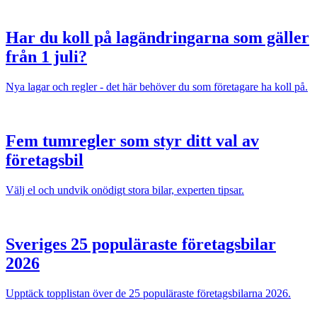
Har du koll på lagändringarna som gäller
från 1 juli?
Nya lagar och regler - det här behöver du som företagare ha koll på.
Fem tumregler som styr ditt val av
företagsbil
Välj el och undvik onödigt stora bilar, experten tipsar.
Sveriges 25 populäraste företagsbilar
2026
Upptäck topplistan över de 25 populäraste företagsbilarna 2026.