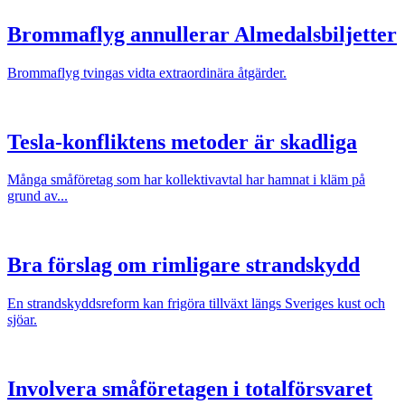
Brommaflyg annullerar Almedalsbiljetter
Brommaflyg tvingas vidta extraordinära åtgärder.
Tesla-konfliktens metoder är skadliga
Många småföretag som har kollektivavtal har hamnat i kläm på
grund av...
Bra förslag om rimligare strandskydd
En strandskyddsreform kan frigöra tillväxt längs Sveriges kust och
sjöar.
Involvera småföretagen i totalförsvaret