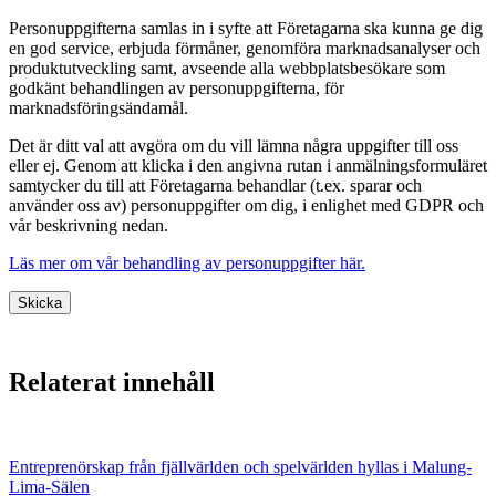
Personuppgifterna samlas in i syfte att Företagarna ska kunna ge dig
en god service, erbjuda förmåner, genomföra marknadsanalyser och
produktutveckling samt, avseende alla webbplatsbesökare som
godkänt behandlingen av personuppgifterna, för
marknadsföringsändamål.
Det är ditt val att avgöra om du vill lämna några uppgifter till oss
eller ej. Genom att klicka i den angivna rutan i anmälningsformuläret
samtycker du till att Företagarna behandlar (t.ex. sparar och
använder oss av) personuppgifter om dig, i enlighet med GDPR och
vår beskrivning nedan.
Läs mer om vår behandling av personuppgifter här.
Skicka
Relaterat innehåll
Entreprenörskap från fjällvärlden och spelvärlden hyllas i Malung-
Lima-Sälen