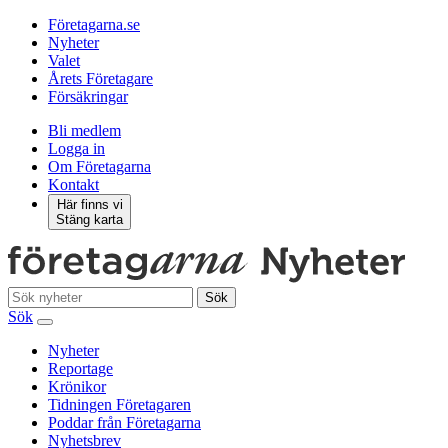
Företagarna.se
Nyheter
Valet
Årets Företagare
Försäkringar
Bli medlem
Logga in
Om Företagarna
Kontakt
Här finns vi
Stäng karta
Sök
Sök
Nyheter
Reportage
Krönikor
Tidningen Företagaren
Poddar från Företagarna
Nyhetsbrev