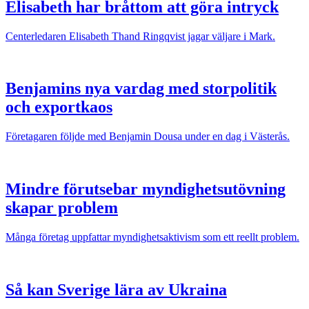
Elisabeth har bråttom att göra intryck
Centerledaren Elisabeth Thand Ringqvist jagar väljare i Mark.
Benjamins nya vardag med storpolitik
och exportkaos
Företagaren följde med Benjamin Dousa under en dag i Västerås.
Mindre förutsebar myndighetsutövning
skapar problem
Många företag uppfattar myndighetsaktivism som ett reellt problem.
Så kan Sverige lära av Ukraina