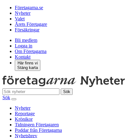
Företagarna.se
Nyheter
Valet
Årets Företagare
Försäkringar
Bli medlem
Logga in
Om Företagarna
Kontakt
Här finns vi
Stäng karta
Sök
Sök
Nyheter
Reportage
Krönikor
Tidningen Företagaren
Poddar från Företagarna
Nyhetsbrev