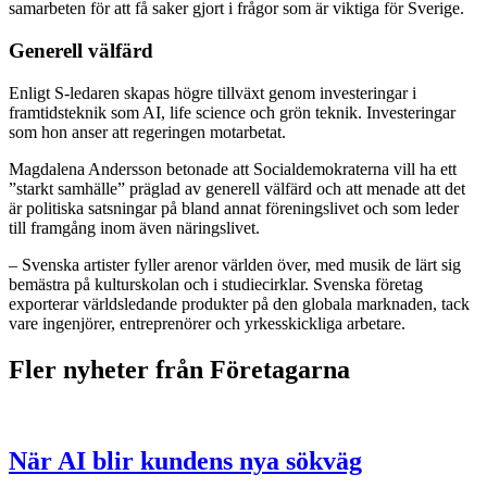
samarbeten för att få saker gjort i frågor som är viktiga för Sverige.
Generell välfärd
Enligt S-ledaren skapas högre tillväxt genom investeringar i
framtidsteknik som AI, life science och grön teknik. Investeringar
som hon anser att regeringen motarbetat.
Magdalena Andersson betonade att Socialdemokraterna vill ha ett
”starkt samhälle” präglad av generell välfärd och att menade att det
är politiska satsningar på bland annat föreningslivet och som leder
till framgång inom även näringslivet.
– Svenska artister fyller arenor världen över, med musik de lärt sig
bemästra på kulturskolan och i studiecirklar. Svenska företag
exporterar världsledande produkter på den globala marknaden, tack
vare ingenjörer, entreprenörer och yrkesskickliga arbetare.
Fler nyheter från Företagarna
När AI blir kundens nya sökväg