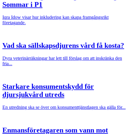
Sommar i P1
Iqra Idow visar hur inkludering kan skapa framgångsrikt
företagande.
Vad ska sällskapsdjurens vård få kosta?
Dyra veterinärräkningar har lett till förslag om att inskränka den
fria...
Starkare konsumentskydd för
djursjukvård utreds
En utredning ska se över om konsumenttjänstlagen ska gälla för...
Enmansföretagaren som vann mot