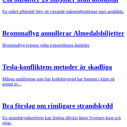
En enkel affärsidé blev ett växande mångmiljonbolag utan anställda.
Brommaflyg annullerar Almedalsbiljetter
Brommaflyg tvingas vidta extraordinära åtgärder.
Tesla-konfliktens metoder är skadliga
Många småföretag som har kollektivavtal har hamnat i kläm på
grund av...
Bra förslag om rimligare strandskydd
En strandskyddsreform kan frigöra tillväxt längs Sveriges kust och
sjöar.