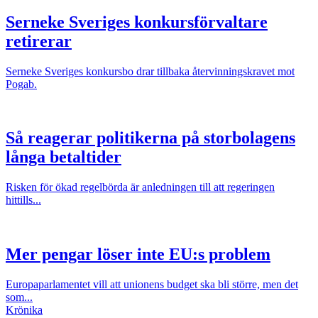
Serneke Sveriges konkursförvaltare
retirerar
Serneke Sveriges konkursbo drar tillbaka återvinningskravet mot
Pogab.
Så reagerar politikerna på storbolagens
långa betaltider
Risken för ökad regelbörda är anledningen till att regeringen
hittills...
Mer pengar löser inte EU:s problem
Europaparlamentet vill att unionens budget ska bli större, men det
som...
Krönika