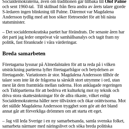
Socialdemokraterna, även om traditionen går tillbaka till
Olof Palme
och sent 1960-tal. Till skillnad från flera andra av årets talare gjorde
S-ledaren ingen blinkning till Palme. Däremot var Magdalena
Andersson tydlig med att hon söker förtroendet för att bli nästa
statsminister.
– Det socialdemokratiska partiet har förändrats. De senaste åren har
det parti jag leder omprövat vår samhällsanalys och tagit fram ny
politik, fast förankrade i våra värderingar.
Breda samarbeten
Företagarna lyssnar på Almedalstalen för att ta reda på i vilken
utsträckning partierna lyfter företagarfrågor och betydelsen av
företagande. Variationen är stor. Magdalena Andersson tillhör de
talare som inte lät de frågorna ta särskilt stort utrymme i ord, utan
mest lät dem framträda mellan raderna. Hon anklagade regeringen
och Tidöpartierna för att bedriva ett kulturkrig mot ny teknik och
driva stora skattesänkningar för de allra rikaste, vilket enligt
Socialdemokraterna håller nere tillväxten och ökar orättvisorna. Mot
det ställde Magdalena Andersson trygghet som gör att det bland
annat går att förverkliga drömmen om att starta ett eget.
– Jag vill leda Sverige i en ny samarbetsanda, samla svenska folket,
samarbeta närmare med näringslivet och söka breda politiska