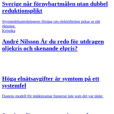
Sverige når förnybartmålen utan dubbel
reduktionsplikt
Styrmedelsutredningens förslag om elektrifiering pekar ut rätt
riktning.
Krönika
André Nilsson
Är du redo för utdragen
oljekris och skenande elpris?
Höga elnätsavgifter är symtom på ett
systemfel
Dagens modell för intäktsramar fungerar inte som det var tänkt.