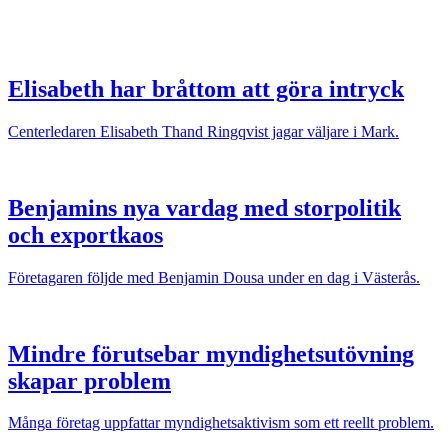
Elisabeth har bråttom att göra intryck
Centerledaren Elisabeth Thand Ringqvist jagar väljare i Mark.
Benjamins nya vardag med storpolitik
och exportkaos
Företagaren följde med Benjamin Dousa under en dag i Västerås.
Mindre förutsebar myndighetsutövning
skapar problem
Många företag uppfattar myndighetsaktivism som ett reellt problem.