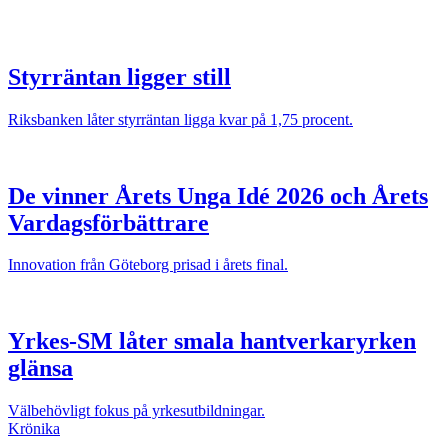
Styrräntan ligger still
Riksbanken låter styrräntan ligga kvar på 1,75 procent.
De vinner Årets Unga Idé 2026 och Årets
Vardagsförbättrare
Innovation från Göteborg prisad i årets final.
Yrkes-SM låter smala hantverkaryrken
glänsa
Välbehövligt fokus på yrkesutbildningar.
Krönika