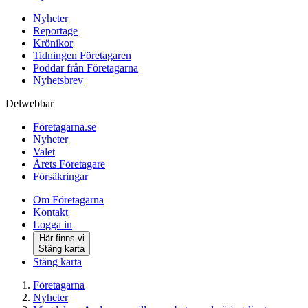
Nyheter
Reportage
Krönikor
Tidningen Företagaren
Poddar från Företagarna
Nyhetsbrev
Delwebbar
Företagarna.se
Nyheter
Valet
Årets Företagare
Försäkringar
Om Företagarna
Kontakt
Logga in
Här finns vi
Stäng karta
Stäng karta
Företagarna
Nyheter