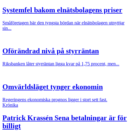
Systemfel bakom elnätsbolagens priser
Småföretagen bär den tyngsta bördan när elnätsbolagen utnyttjar
sin...
Oförändrad nivå på styrräntan
Riksbanken låter styrräntan ligga kvar på 1,75 procent, men...
Omvärldsläget tynger ekonomin
Regeringens ekonomiska prognos ligger i stort sett fast.
Krönika
Patrick Krassén
Sena betalningar är för
billigt