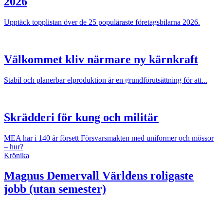
2026
Upptäck topplistan över de 25 populäraste företagsbilarna 2026.
Välkommet kliv närmare ny kärnkraft
Stabil och planerbar elproduktion är en grundförutsättning för att...
Skrädderi för kung och militär
MEA har i 140 år försett Försvarsmakten med uniformer och mössor
– hur?
Krönika
Magnus Demervall
Världens roligaste
jobb (utan semester)