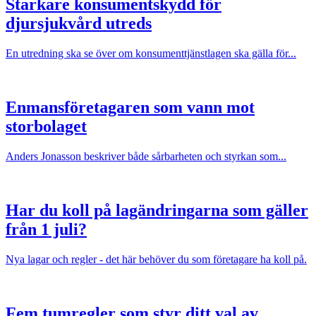
Starkare konsumentskydd för
djursjukvård utreds
En utredning ska se över om konsumenttjänstlagen ska gälla för...
Enmansföretagaren som vann mot
storbolaget
Anders Jonasson beskriver både sårbarheten och styrkan som...
Har du koll på lagändringarna som gäller
från 1 juli?
Nya lagar och regler - det här behöver du som företagare ha koll på.
Fem tumregler som styr ditt val av