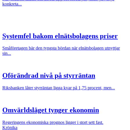
konkreta...
Systemfel bakom elnätsbolagens priser
Småföretagen bär den tyngsta bördan när elnätsbolagen utnyttjar
sin...
Oförändrad nivå på styrräntan
Riksbanken låter styrräntan ligga kvar på 1,75 procent, men...
Omvärldsläget tynger ekonomin
Regeringens ekonomiska prognos ligger i stort sett fast.
Krönika