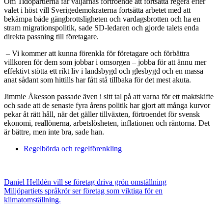
Om Tidöpartierna får väljarnas förtroende att fortsätta regera efter
valet i höst vill Sverigedemokraterna fortsätta arbetet med att
bekämpa både gängbrottsligheten och vardagsbrotten och ha en
stram migrationspolitik, sade SD-ledaren och gjorde talets enda
direkta passning till företagare.
– Vi kommer att kunna förenkla för företagare och förbättra
villkoren för dem som jobbar i omsorgen – jobba för att ännu mer
effektivt stötta ett rikt liv i landsbygd och glesbygd och en massa
anat sådant som hittills har fått stå tillbaka för det mest akuta.
Jimmie Åkesson passade även i sitt tal på att varna för ett maktskifte
och sade att de senaste fyra årens politik har gjort att många kurvor
pekar åt rätt håll, när det gäller tillväxten, förtroendet för svensk
ekonomi, reallönerna, arbetslösheten, inflationen och räntorna. Det
är bättre, men inte bra, sade han.
Regelbörda och regelförenkling
Daniel Helldén vill se företag driva grön omställning
Miljöpartiets språkrör ser företag som viktiga för en
klimatomställning.