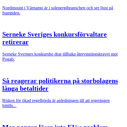
Nordmount i Värnamo är i solenergibranschen och ser ljust på
framtiden.
Serneke Sveriges konkursförvaltare
retirerar
Serneke Sveriges konkursbo drar tillbaka återvinningskravet mot
Pogab.
Så reagerar politikerna på storbolagens
långa betaltider
Risken för ökad regelbörda är anledningen till att regeringen
hittills...