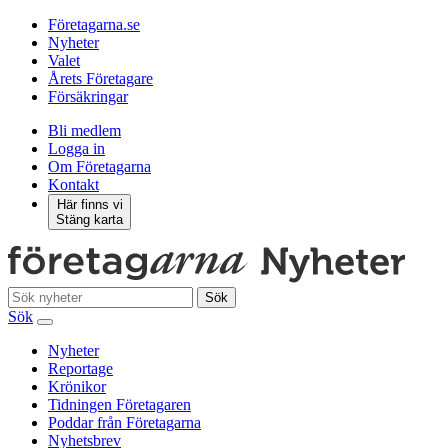
Företagarna.se
Nyheter
Valet
Årets Företagare
Försäkringar
Bli medlem
Logga in
Om Företagarna
Kontakt
Här finns vi
Stäng karta
Sök
Sök
Nyheter
Reportage
Krönikor
Tidningen Företagaren
Poddar från Företagarna
Nyhetsbrev