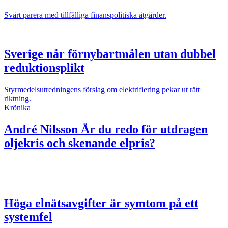
Svårt parera med tillfälliga finanspolitiska åtgärder.
Sverige når förnybartmålen utan dubbel
reduktionsplikt
Styrmedelsutredningens förslag om elektrifiering pekar ut rätt
riktning.
Krönika
André Nilsson
Är du redo för utdragen
oljekris och skenande elpris?
Höga elnätsavgifter är symtom på ett
systemfel