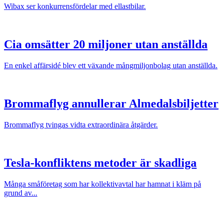
Wibax ser konkurrensfördelar med ellastbilar.
Cia omsätter 20 miljoner utan anställda
En enkel affärsidé blev ett växande mångmiljonbolag utan anställda.
Brommaflyg annullerar Almedalsbiljetter
Brommaflyg tvingas vidta extraordinära åtgärder.
Tesla-konfliktens metoder är skadliga
Många småföretag som har kollektivavtal har hamnat i kläm på
grund av...