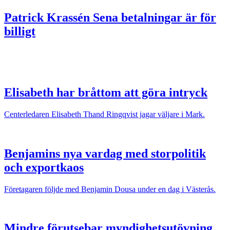
Patrick Krassén
Sena betalningar är för
billigt
Elisabeth har bråttom att göra intryck
Centerledaren Elisabeth Thand Ringqvist jagar väljare i Mark.
Benjamins nya vardag med storpolitik
och exportkaos
Företagaren följde med Benjamin Dousa under en dag i Västerås.
Mindre förutsebar myndighetsutövning