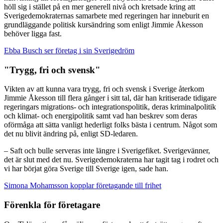
höll sig i stället på en mer generell nivå och kretsade kring att
Sverigedemokraternas samarbete med regeringen har inneburit en
grundläggande politisk kursändring som enligt Jimmie Åkesson
behöver ligga fast.
Ebba Busch ser företag i sin Sverigedröm
"Trygg, fri och svensk"
Vikten av att kunna vara trygg, fri och svensk i Sverige återkom
Jimmie Åkesson till flera gånger i sitt tal, där han kritiserade tidigare
regeringars migrations- och integrationspolitik, deras kriminalpolitik
och klimat- och energipolitik samt vad han beskrev som deras
oförmåga att sätta vanligt hederligt folks bästa i centrum. Något som
det nu blivit ändring på, enligt SD-ledaren.
– Saft och bulle serveras inte längre i Sverigefiket. Sverigevänner,
det är slut med det nu. Sverigedemokraterna har tagit tag i rodret och
vi har börjat göra Sverige till Sverige igen, sade han.
Simona Mohamsson kopplar företagande till frihet
Förenkla för företagare