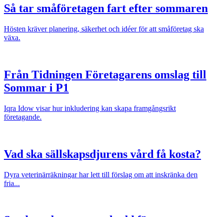
Så tar småföretagen fart efter sommaren
Hösten kräver planering, säkerhet och idéer för att småföretag ska
växa.
Från Tidningen Företagarens omslag till
Sommar i P1
Iqra Idow visar hur inkludering kan skapa framgångsrikt
företagande.
Vad ska sällskapsdjurens vård få kosta?
Dyra veterinärräkningar har lett till förslag om att inskränka den
fria...