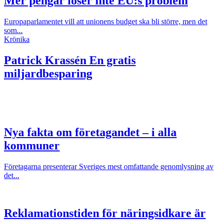
Mer pengar löser inte EU:s problem
Europaparlamentet vill att unionens budget ska bli större, men det
som...
Krönika
Patrick Krassén
En gratis
miljardbesparing
Nya fakta om företagandet – i alla
kommuner
Företagarna presenterar Sveriges mest omfattande genomlysning av
det...
Reklamationstiden för näringsidkare är