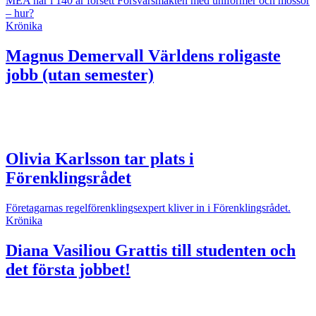
MEA har i 140 år försett Försvarsmakten med uniformer och mössor
– hur?
Krönika
Magnus Demervall
Världens roligaste
jobb (utan semester)
Olivia Karlsson tar plats i
Förenklingsrådet
Företagarnas regelförenklingsexpert kliver in i Förenklingsrådet.
Krönika
Diana Vasiliou
Grattis till studenten och
det första jobbet!