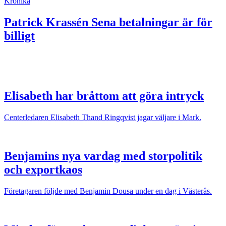
Krönika
Patrick Krassén
Sena betalningar är för
billigt
Elisabeth har bråttom att göra intryck
Centerledaren Elisabeth Thand Ringqvist jagar väljare i Mark.
Benjamins nya vardag med storpolitik
och exportkaos
Företagaren följde med Benjamin Dousa under en dag i Västerås.