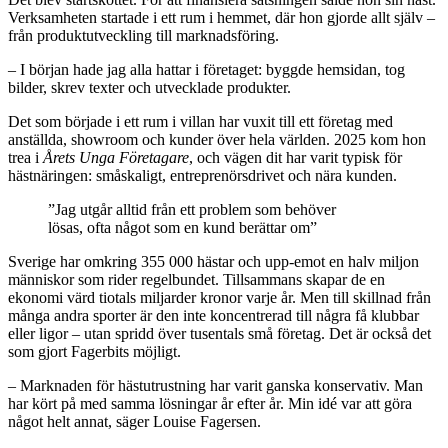
Verksamheten startade i ett rum i hemmet, där hon gjorde allt själv –
från produktutveckling till marknadsföring.
– I början hade jag alla hattar i företaget: byggde hemsidan, tog
bilder, skrev texter och utvecklade produkter.
Det som började i ett rum i villan har vuxit till ett företag med
anställda, showroom och kunder över hela världen. 2025 kom hon
trea i
Årets Unga Företagare
, och vägen dit har varit typisk för
hästnäringen: småskaligt, entreprenörsdrivet och nära kunden.
”Jag utgår alltid från ett problem som behöver
lösas, ofta något som en kund berättar om”
Sverige har omkring 355 000 hästar och upp-emot en halv miljon
människor som rider regelbundet. Tillsammans skapar de en
ekonomi värd tiotals miljarder kronor varje år. Men till skillnad från
många andra sporter är den inte koncentrerad till några få klubbar
eller ligor – utan spridd över tusentals små företag. Det är också det
som gjort Fagerbits möjligt.
– Marknaden för hästutrustning har varit ganska konservativ. Man
har kört på med samma lösningar år efter år. Min idé var att göra
något helt annat, säger Louise Fagersen.