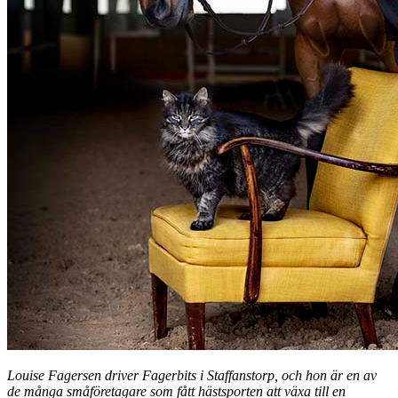
Louise Fagersen driver Fagerbits i Staffanstorp, och hon är en av
de många småföretagare som fått hästsporten att växa till en