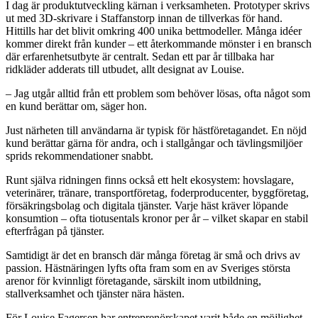
I dag är produktutveckling kärnan i verksamheten. Prototyper skrivs
ut med 3D-skrivare i Staffanstorp innan de tillverkas för hand.
Hittills har det blivit omkring 400 unika bettmodeller. Många idéer
kommer direkt från kunder – ett återkommande mönster i en bransch
där erfarenhetsutbyte är centralt. Sedan ett par år tillbaka har
ridkläder adderats till utbudet, allt designat av Louise.
– Jag utgår alltid från ett problem som behöver lösas, ofta något som
en kund berättar om, säger hon.
Just närheten till användarna är typisk för hästföretagandet. En nöjd
kund berättar gärna för andra, och i stallgångar och tävlingsmiljöer
sprids rekommendationer snabbt.
Runt själva ridningen finns också ett helt ekosystem: hovslagare,
veterinärer, tränare, transportföretag, foderproducenter, byggföretag,
försäkringsbolag och digitala tjänster. Varje häst kräver löpande
konsumtion – ofta tiotusentals kronor per år – vilket skapar en stabil
efterfrågan på tjänster.
Samtidigt är det en bransch där många företag är små och drivs av
passion. Hästnäringen lyfts ofta fram som en av Sveriges största
arenor för kvinnligt företagande, särskilt inom utbildning,
stallverksamhet och tjänster nära hästen.
För Louise Fagersen har entreprenörskapet varit både en möjlighet