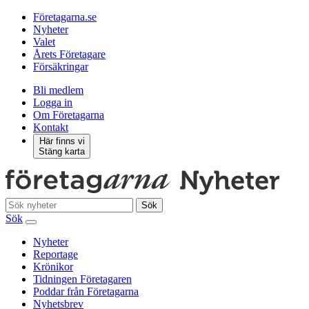
Företagarna.se
Nyheter
Valet
Årets Företagare
Försäkringar
Bli medlem
Logga in
Om Företagarna
Kontakt
Här finns vi
Stäng karta
Sök
Sök
Nyheter
Reportage
Krönikor
Tidningen Företagaren
Poddar från Företagarna
Nyhetsbrev