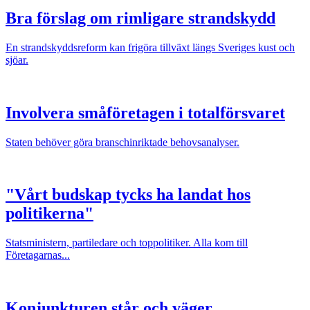
Bra förslag om rimligare strandskydd
En strandskyddsreform kan frigöra tillväxt längs Sveriges kust och
sjöar.
Involvera småföretagen i totalförsvaret
Staten behöver göra branschinriktade behovsanalyser.
"Vårt budskap tycks ha landat hos
politikerna"
Statsministern, partiledare och toppolitiker. Alla kom till
Företagarnas...
Konjunkturen står och väger