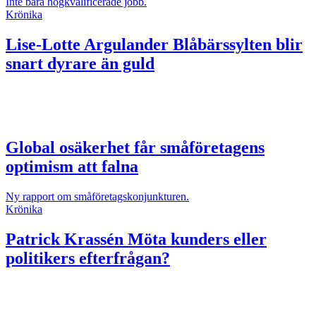
Inte bara högkvalificerade jobb.
Krönika
Lise-Lotte Argulander
Blåbärssylten blir
snart dyrare än guld
Global osäkerhet får småföretagens
optimism att falna
Ny rapport om småföretagskonjunkturen.
Krönika
Patrick Krassén
Möta kunders eller
politikers efterfrågan?