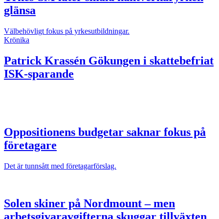
glänsa
Välbehövligt fokus på yrkesutbildningar.
Krönika
Patrick Krassén
Gökungen i skattebefriat
ISK-sparande
Oppositionens budgetar saknar fokus på
företagare
Det är tunnsått med företagarförslag.
Solen skiner på Nordmount – men
arbetsgivaravgifterna skuggar tillväxten