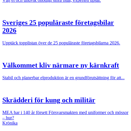
Välj el och undvik onödigt stora bilar, experten tipsar.
Sveriges 25 populäraste företagsbilar
2026
Upptäck topplistan över de 25 populäraste företagsbilarna 2026.
Välkommet kliv närmare ny kärnkraft
Stabil och planerbar elproduktion är en grundförutsättning för att...
Skrädderi för kung och militär
MEA har i 140 år försett Försvarsmakten med uniformer och mössor
– hur?
Krönika