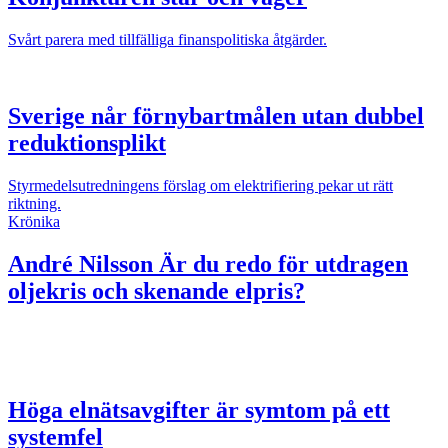
Svårt parera med tillfälliga finanspolitiska åtgärder.
Sverige når förnybartmålen utan dubbel
reduktionsplikt
Styrmedelsutredningens förslag om elektrifiering pekar ut rätt
riktning.
Krönika
André Nilsson
Är du redo för utdragen
oljekris och skenande elpris?
Höga elnätsavgifter är symtom på ett
systemfel