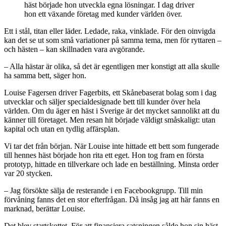
häst började hon utveckla egna lösningar. I dag driver
hon ett växande företag med kunder världen över.
Ett i stål, titan eller läder. Ledade, raka, vinklade. För den oinvigda
kan det se ut som små variationer på samma tema, men för ryttaren –
och hästen – kan skillnaden vara avgörande.
– Alla hästar är olika, så det är egentligen mer konstigt att alla skulle
ha samma bett, säger hon.
Louise Fagersen driver Fagerbits, ett Skånebaserat bolag som i dag
utvecklar och säljer specialdesignade bett till kunder över hela
världen. Om du äger en häst i Sverige är det mycket sannolikt att du
känner till företaget. Men resan hit började väldigt småskaligt: utan
kapital och utan en tydlig affärsplan.
Vi tar det från början. När Louise inte hittade ett bett som fungerade
till hennes häst började hon rita ett eget. Hon tog fram en första
prototyp, hittade en tillverkare och lade en beställning. Minsta order
var 20 stycken.
– Jag försökte sälja de resterande i en Facebookgrupp. Till min
förvåning fanns det en stor efterfrågan. Då insåg jag att här fanns en
marknad, berättar Louise.
Det blev startskottet. För att finansiera satsningen sålde hon sin häst.