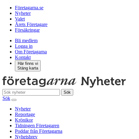
Företagarna.se
Nyheter
Valet
Årets Företagare
Försäkringar
Bli medlem
Logga in
Om Företagarna
Kontakt
Här finns vi
Stäng karta
Sök
Sök
Nyheter
Reportage
Krönikor
Tidningen Företagaren
Poddar från Företagarna
Nyhetsbrev