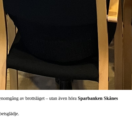
 genomgång av brottsläget – utan även höra
Sparbanken Skånes
betsglädje.