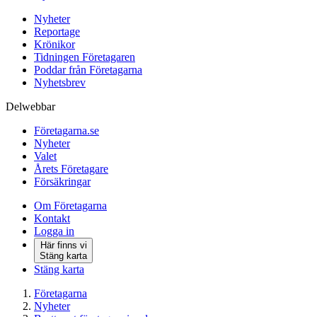
Nyheter
Reportage
Krönikor
Tidningen Företagaren
Poddar från Företagarna
Nyhetsbrev
Delwebbar
Företagarna.se
Nyheter
Valet
Årets Företagare
Försäkringar
Om Företagarna
Kontakt
Logga in
Här finns vi
Stäng karta
Stäng karta
Företagarna
Nyheter