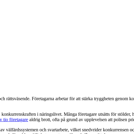
s och rättsväsende. Företagarna arbetar för att stärka tryggheten genom ko
h konkurrenskraften i näringslivet. Många företagare utsätts för stölder,
v tio företagare
aldrig brott, ofta på grund av upplevelsen att polisen pri
v välfärdssystemen och svartarbete, vilket snedvrider konkurrensen och 