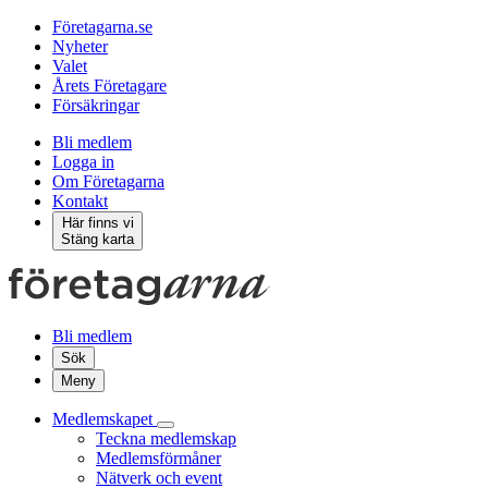
Företagarna.se
Nyheter
Valet
Årets Företagare
Försäkringar
Bli medlem
Logga in
Om Företagarna
Kontakt
Här finns vi
Stäng karta
Bli medlem
Sök
Meny
Medlemskapet
Teckna medlemskap
Medlemsförmåner
Nätverk och event