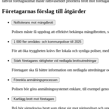
rättvist företagsklimat måste rättsväsendet prioritera brott mot företag
Företagarnas förslag till åtgärder
Nolltolerans mot mängdbrott
Polisen måste få uppdrag att effektivt bekämpa mängdbrotten, som
1 000 fler områdes- och kommunpoliser till 2025
För att öka tryggheten krävs fler lokala och synliga poliser, me
Stärk företagares rättigheter vid nedlagda brottsutredningar
Företagare ska få bättre information om nedlagda utredningar och
Förenkla anmälningsprocessen
Polisen bör göra anmälningssystemet enklare, till exempel gen
Kartlägg brott mot företagare
Brå bör särredovisa brott som riktar sig mot näringslivet och up