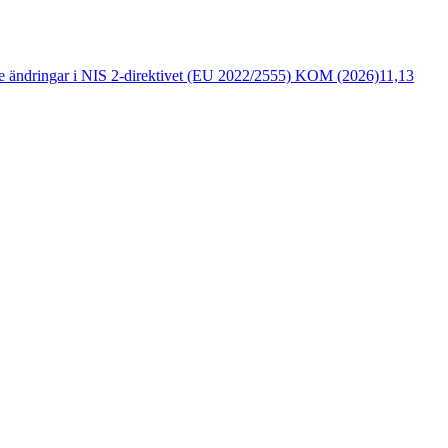
de ändringar i NIS 2-direktivet (EU 2022/2555) KOM (2026)11,13