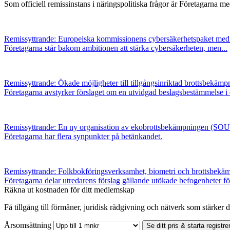
Som officiell remissinstans i näringspolitiska frågor är Företagarna me
Remissyttrande: Europeiska kommissionens cybersäkerhetspaket med 
Företagarna står bakom ambitionen att stärka cybersäkerheten, men...
Remissyttrande: Ökade möjligheter till tillgångsinriktad brottsbekä
Företagarna avstyrker förslaget om en utvidgad beslagsbestämmelse i d
Remissyttrande: En ny organisation av ekobrottsbekämpningen (SOU
Företagarna har flera synpunkter på betänkandet.
Remissyttrande: Folkbokföringsverksamhet, biometri och brottsbek
Företagarna delar utredarens förslag gällande utökade befogenheter för
Räkna ut kostnaden för ditt medlemskap
Få tillgång till förmåner, juridisk rådgivning och nätverk som stärker di
Årsomsättning
Se ditt pris & starta registre