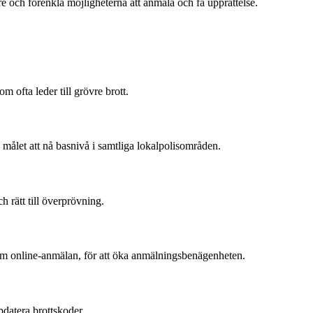
are och förenkla möjligheterna att anmäla och få upprättelse.
 ofta leder till grövre brott.
d målet att nå basnivå i samtliga lokalpolisområden.
 rätt till överprövning.
om online-anmälan, för att öka anmälningsbenägenheten.
pdatera brottskoder.