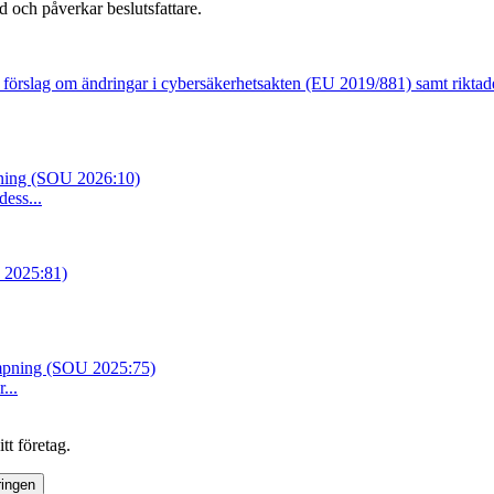
d och påverkar beslutsfattare.
förslag om ändringar i cybersäkerhetsakten (EU 2019/881) samt rikta
mpning (SOU 2026:10)
ess...
 2025:81)
ämpning (SOU 2025:75)
...
tt företag.
ringen