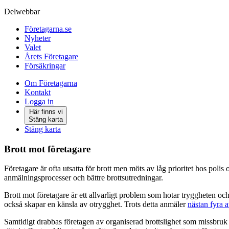
Delwebbar
Företagarna.se
Nyheter
Valet
Årets Företagare
Försäkringar
Om Företagarna
Kontakt
Logga in
Här finns vi
Stäng karta
Stäng karta
Brott mot företagare
Företagare är ofta utsatta för brott men möts av låg prioritet hos poli
anmälningsprocesser och bättre brottsutredningar.
Brott mot företagare är ett allvarligt problem som hotar tryggheten oc
också skapar en känsla av otrygghet. Trots detta anmäler
nästan fyra a
Samtidigt drabbas företagen av organiserad brottslighet som missbruk a