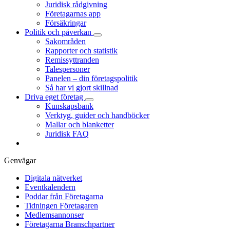
Juridisk rådgivning
Företagarnas app
Försäkringar
Politik och påverkan
Sakområden
Rapporter och statistik
Remissyttranden
Talespersoner
Panelen – din företagspolitik
Så har vi gjort skillnad
Driva eget företag
Kunskapsbank
Verktyg, guider och handböcker
Mallar och blanketter
Juridisk FAQ
Genvägar
Digitala nätverket
Eventkalendern
Poddar från Företagarna
Tidningen Företagaren
Medlemsannonser
Företagarna Branschpartner