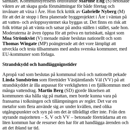
samtalet. Kommunstyrelsens ordförande
Martine Eng
(S) betonade
vikten av att skapa goda förutsättningar för både företag och
invånare att växa i Åre. Hon fick kritik av
Gabrielle Nyberg
(M)
för att det är stopp i flera planerade byggprojektet i Åre i väntan på
att vatten- och avloppssystemet ska byggas ut. Det finns en risk att
folk tröttar på att vänta och satsar på andra ställen i stället, sade hon.
Moderaterna är även öppna för att pröva en turistskatt, något som
Moa Strömkvist
(V) menade måste beslutas nationellt och som
Thomas Wingate
(MP) poängterade att det vore lämpligt att
utveckla och testa tillsammans med andra svenska kommuner, med
EU-kommuner som förlaga.
Strandskydd och handläggnignstider
Apropå vad som beslutas på kommunal nivå och nationellt pekade
Linda Sundström
som företräder Västjämtlands Väl (VV) på att
strandskyddet är illa anpassat för verkligheten i en fjällkommun med
många vattendrag.
Martin Berg
(SD) gjorde liknelsen att
kommunen ska hålla sig på mattan, men borde kunna vara på
fransarna i tolkningen och tillämpningen av regler. Det var en
metafor som flera använde sig av under kvällen, med olika
utgångspunkter och syn på om det är tillrådligt eller inte. Från den
styrande majoriteten – S, V och VV – betonade företrädarna att en
liten kommun har de resurser den har för att handlägga ärenden och
att det ibland tar tid.