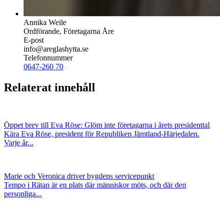
Annika Weile
Ordförande, Företagarna Åre
E-post
info@areglashytta.se
Telefonnummer
0647-260 70
Relaterat innehåll
Öppet brev till Eva Röse: Glöm inte företagarna i årets presidenttal
Kära Eva Röse, president för Republiken Jämtland-Härjedalen.
Varje år...
Marie och Veronica driver bygdens servicepunkt
Tempo i Rätan är en plats där människor möts, och där den
personliga...