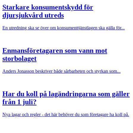
Starkare konsumentskydd för
djursjukvård utreds
En utredning ska se över om konsumenttjänstlagen ska gälla för...
Enmansföretagaren som vann mot
storbolaget
Anders Jonasson beskriver både sårbarheten och styrkan som...
Har du koll på lagändringarna som gäller
från 1 juli?
Nya lagar och regler - det här behöver du som företagare ha koll på.