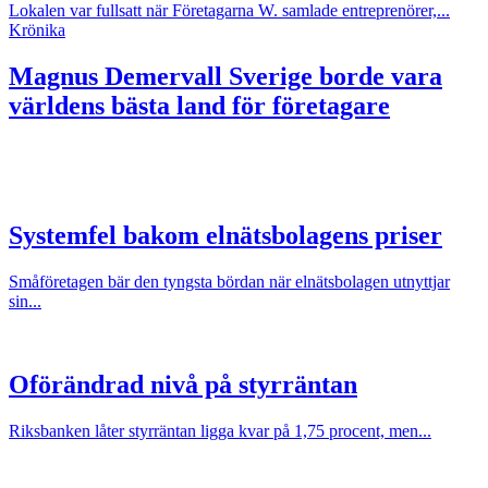
Lokalen var fullsatt när Företagarna W. samlade entreprenörer,...
Krönika
Magnus Demervall
Sverige borde vara
världens bästa land för företagare
Systemfel bakom elnätsbolagens priser
Småföretagen bär den tyngsta bördan när elnätsbolagen utnyttjar
sin...
Oförändrad nivå på styrräntan
Riksbanken låter styrräntan ligga kvar på 1,75 procent, men...