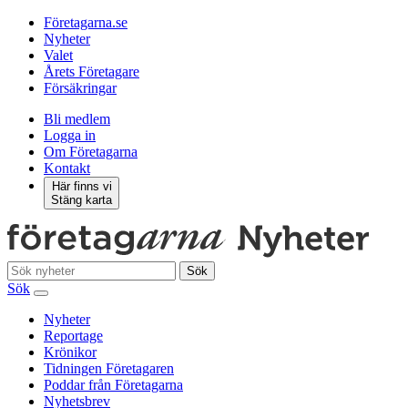
Företagarna.se
Nyheter
Valet
Årets Företagare
Försäkringar
Bli medlem
Logga in
Om Företagarna
Kontakt
Här finns vi
Stäng karta
Sök
Sök
Nyheter
Reportage
Krönikor
Tidningen Företagaren
Poddar från Företagarna
Nyhetsbrev