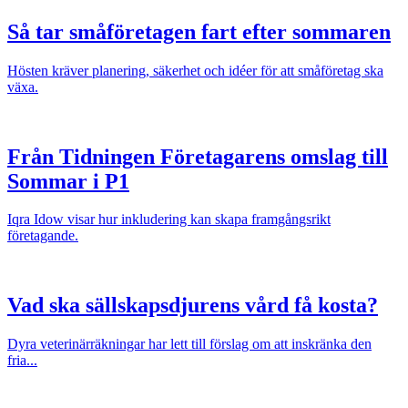
Så tar småföretagen fart efter sommaren
Hösten kräver planering, säkerhet och idéer för att småföretag ska
växa.
Från Tidningen Företagarens omslag till
Sommar i P1
Iqra Idow visar hur inkludering kan skapa framgångsrikt
företagande.
Vad ska sällskapsdjurens vård få kosta?
Dyra veterinärräkningar har lett till förslag om att inskränka den
fria...