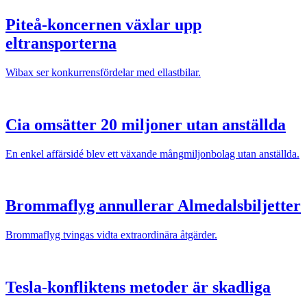
Piteå-koncernen växlar upp
eltransporterna
Wibax ser konkurrensfördelar med ellastbilar.
Cia omsätter 20 miljoner utan anställda
En enkel affärsidé blev ett växande mångmiljonbolag utan anställda.
Brommaflyg annullerar Almedalsbiljetter
Brommaflyg tvingas vidta extraordinära åtgärder.
Tesla-konfliktens metoder är skadliga