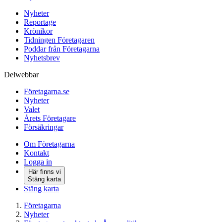
Nyheter
Reportage
Krönikor
Tidningen Företagaren
Poddar från Företagarna
Nyhetsbrev
Delwebbar
Företagarna.se
Nyheter
Valet
Årets Företagare
Försäkringar
Om Företagarna
Kontakt
Logga in
Här finns vi
Stäng karta
Stäng karta
Företagarna
Nyheter