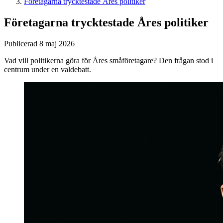
Företagarna trycktestade Åres politiker
Företagarna trycktestade Åres politiker
Publicerad 8 maj 2026
Vad vill politikerna göra för Åres småföretagare? Den frågan stod i
centrum under en valdebatt.