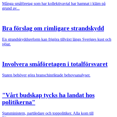
Många småföretag som har kollektivavtal har hamnat i kläm på
grund av...
Bra förslag om rimligare strandskydd
En strandskyddsreform kan frigöra tillväxt längs Sveriges kust och
sjöar.
Involvera småföretagen i totalförsvaret
Staten behöver göra branschinriktade behovsanalyser.
"Vårt budskap tycks ha landat hos
politikerna"
Statsministern, partiledare och toppolitiker. Alla kom till