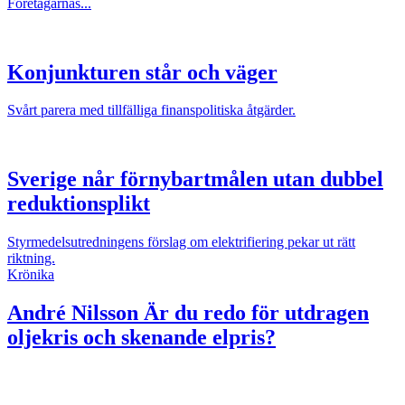
Företagarnas...
Konjunkturen står och väger
Svårt parera med tillfälliga finanspolitiska åtgärder.
Sverige når förnybartmålen utan dubbel
reduktionsplikt
Styrmedelsutredningens förslag om elektrifiering pekar ut rätt
riktning.
Krönika
André Nilsson
Är du redo för utdragen
oljekris och skenande elpris?