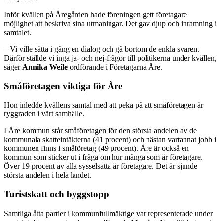
Inför kvällen på Åregården hade föreningen gett företagare
möjlighet att beskriva sina utmaningar. Det gav djup och inramning i
samtalet.
– Vi ville sätta i gång en dialog och gå bortom de enkla svaren.
Därför ställde vi inga ja- och nej-frågor till politikerna under kvällen,
säger
Annika Weile
ordförande i Företagarna Åre.
Småföretagen viktiga för Åre
Hon inledde kvällens samtal med att peka på att småföretagen är
ryggraden i vårt samhälle.
I Åre kommun står småföretagen för den största andelen av de
kommunala skatteintäkterna (41 procent) och nästan vartannat jobb i
kommunen finns i småföretag (49 procent). Åre är också en
kommun som sticker ut i fråga om hur många som är företagare.
Över 19 procent av alla sysselsatta är företagare. Det är sjunde
största andelen i hela landet.
Turistskatt och byggstopp
Samtliga åtta partier i kommunfullmäktige var representerade under