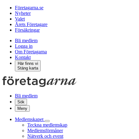
Företagarna.se
Nyheter
Valet
Årets Företagare
Försäkringar
Bli medlem
Logga in
Om Företagarna
Kontakt
Här finns vi
Stäng karta
Bli medlem
Sök
Meny
Medlemskapet
Teckna medlemskap
Medlemsförmåner
Nätverk och event