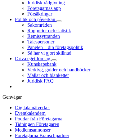
Juridisk rådgivning
Företagarnas app
Försäkringar
Politik och påverkan
Sakområden
Rapporter och statistik
Remissyttranden
Talespersoner
Panelen – din företagspolitik
Så har vi gjort skillnad
Driva eget företag
Kunskapsbank
Verktyg, guider och handböcker
Mallar och blanketter
Juridisk FAQ
Genvägar
Digitala nätverket
Eventkalendern
Poddar från Företagarna
Tidningen Företagaren
Medlemsannonser
Företagarna Branschpartner