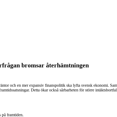
erfrågan bromsar återhämtningen
ägre räntor och en mer expansiv finanspolitik ska lyfta svensk ekonomi. Sa
 framtidssatsningar. Detta ökar också sårbarheten för större intäktsbortfa
s på framtiden.