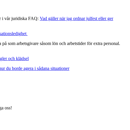
er i vår juridiska FAQ:
Vad gäller när jag ordnar julfest eller ger
ationsledighet
ka på som arbetsgivare såsom lön och arbetstider för extra personal.
gler och klädsel
ur du borde agera i sådana situationer
ga oss!