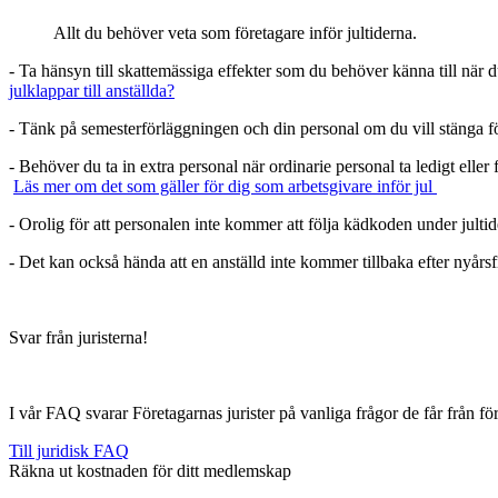
Allt du behöver veta som företagare inför jultiderna.
- Ta hänsyn till skattemässiga effekter som du behöver känna till när du
julklappar till anställda?
- Tänk på semesterförläggningen och din personal om du vill stänga f
- Behöver du ta in extra personal när ordinarie personal ta ledigt ell
Läs mer om det som gäller för dig som arbetsgivare inför jul
- Orolig för att personalen inte kommer att följa kädkoden under jult
- Det kan också hända att en anställd inte kommer tillbaka efter nyårs
Svar från juristerna!
I vår FAQ svarar Företagarnas jurister på vanliga frågor de får från 
Till juridisk FAQ
Räkna ut kostnaden för ditt medlemskap