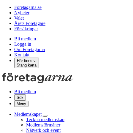
Företagarna.se
Nyheter
Valet
Årets Företagare
Försäkringar
Bli medlem
Logga in
Om Företagarna
Kontakt
Här finns vi
Stäng karta
Bli medlem
Sök
Meny
Medlemskapet
Teckna medlemskap
Medlemsförmåner
Nätverk och event