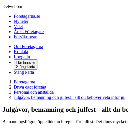
Delwebbar
Företagarna.se
Nyheter
Valet
Årets Företagare
Försäkringar
Om Företagarna
Kontakt
Logga in
Här finns vi
Stäng karta
Stäng karta
Företagarna
Driva eget företag
Personal och anställda
Julgåvor, bemanning och julfest - allt du behöver veta inför jul
Julgåvor, bemanning och julfest - allt du b
Bemanningsfrågor, öppettider och regler för julfest. Det finns mycket 