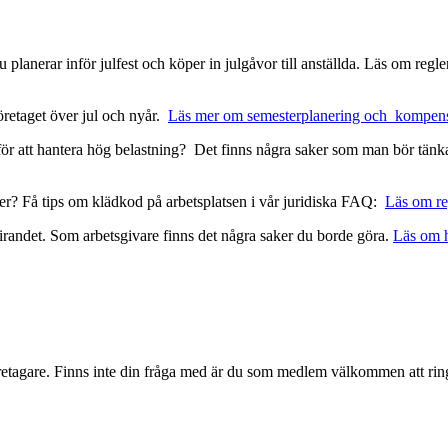
 planerar inför julfest och köper in julgåvor till anställda. Läs om regl
öretaget över jul och nyår.
Läs mer om semesterplanering och kompens
er för att hantera hög belastning? Det finns några saker som man bör tän
ider? Få tips om klädkod på arbetsplatsen i vår juridiska FAQ:
Läs om re
firandet. Som arbetsgivare finns det några saker du borde göra.
Läs om h
företagare. Finns inte din fråga med är du som medlem välkommen att rin