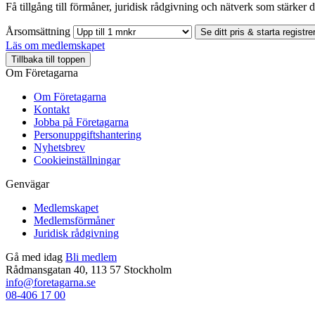
Få tillgång till förmåner, juridisk rådgivning och nätverk som stärker di
Årsomsättning
Se ditt pris & starta registre
Läs om medlemskapet
Tillbaka till toppen
Om Företagarna
Om Företagarna
Kontakt
Jobba på Företagarna
Personuppgiftshantering
Nyhetsbrev
Cookieinställningar
Genvägar
Medlemskapet
Medlemsförmåner
Juridisk rådgivning
Gå med idag
Bli medlem
Rådmansgatan 40, 113 57 Stockholm
info@foretagarna.se
08-406 17 00