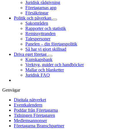
Juridisk rådgivning
Företagarnas app
Försäkringar
Politik och påverkan
Sakområden
Rapporter och statistik
Remissyttranden
Talespersoner
Panelen – din företagspolitik
Så har vi gjort skillnad
Driva eget företag
Kunskapsbank
Verktyg, guider och handböcker
Mallar och blanketter
Juridisk FAQ
Genvägar
Digitala nätverket
Eventkalendern
Poddar från Företagarna
Tidningen Företagaren
Medlemsannonser
Företagarna Branschpartner