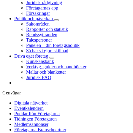
Juridisk rådgivning
Företagarnas app
Försäkringar
Politik och påverkan
Sakområden
Rapporter och statistik
Remissyttranden
Talespersoner
Panelen – din företagspolitik
Så har vi gjort skillnad
Driva eget företag
Kunskapsbank
Verktyg, guider och handböcker
Mallar och blanketter
Juridisk FAQ
Genvägar
Digitala nätverket
Eventkalendern
Poddar från Företagarna
Tidningen Företagaren
Medlemsannonser
Företagarna Branschpartner