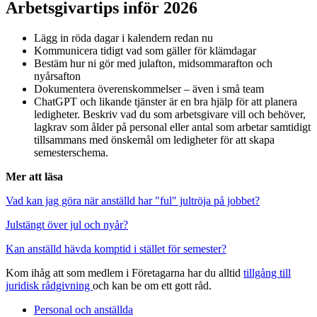
Arbetsgivartips inför 2026
Lägg in röda dagar i kalendern redan nu
Kommunicera tidigt vad som gäller för klämdagar
Bestäm hur ni gör med julafton, midsommarafton och
nyårsafton
Dokumentera överenskommelser – även i små team
ChatGPT och likande tjänster är en bra hjälp för att planera
ledigheter. Beskriv vad du som arbetsgivare vill och behöver,
lagkrav som ålder på personal eller antal som arbetar samtidigt
tillsammans med önskemål om ledigheter för att skapa
semesterschema.
Mer att läsa
Vad kan jag göra när anställd har "ful" jultröja på jobbet?
Julstängt över jul och nyår?
Kan anställd hävda komptid i stället för semester?
Kom ihåg att som medlem i Företagarna har du alltid
tillgång till
juridisk rådgivning
och kan be om ett gott råd.
Personal och anställda