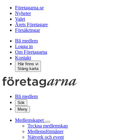
Företagarna.se
Nyheter
Valet
Årets Företagare
Försäkringar
Bli medlem
Logga in
Om Företagarna
Kontakt
Här finns vi
Stäng karta
Bli medlem
Sök
Meny
Medlemskapet
Teckna medlemskap
Medlemsförmåner
Nätverk och event