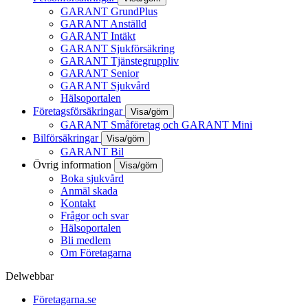
GARANT GrundPlus
GARANT Anställd
GARANT Intäkt
GARANT Sjukförsäkring
GARANT Tjänstegruppliv
GARANT Senior
GARANT Sjukvård
Hälsoportalen
Företagsförsäkringar
Visa/göm
GARANT Småföretag och GARANT Mini
Bilförsäkringar
Visa/göm
GARANT Bil
Övrig information
Visa/göm
Boka sjukvård
Anmäl skada
Kontakt
Frågor och svar
Hälsoportalen
Bli medlem
Om Företagarna
Delwebbar
Företagarna.se