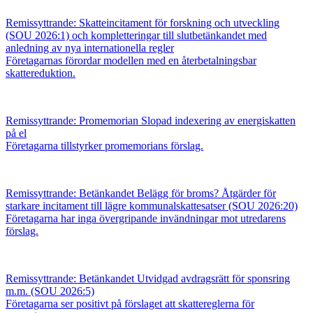
Remissyttrande: Skatteincitament för forskning och utveckling
(SOU 2026:1) och kompletteringar till slutbetänkandet med
anledning av nya internationella regler
Företagarnas förordar modellen med en återbetalningsbar
skattereduktion.
Remissyttrande: Promemorian Slopad indexering av energiskatten
på el
Företagarna tillstyrker promemorians förslag.
Remissyttrande: Betänkandet Belägg för broms? Åtgärder för
starkare incitament till lägre kommunalskattesatser (SOU 2026:20)
Företagarna har inga övergripande invändningar mot utredarens
förslag.
Remissyttrande: Betänkandet Utvidgad avdragsrätt för sponsring
m.m. (SOU 2026:5)
Företagarna ser positivt på förslaget att skattereglerna för