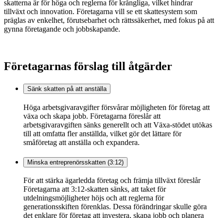
skatterna är för höga och reglerna för krångliga, vilket hindrar
tillväxt och innovation. Företagarna vill se ett skattesystem som
präglas av enkelhet, förutsebarhet och rättssäkerhet, med fokus på att
gynna företagande och jobbskapande.
Företagarnas förslag till åtgärder
Sänk skatten på att anställa
Höga arbetsgivaravgifter försvårar möjligheten för företag att
växa och skapa jobb. Företagarna föreslår att
arbetsgivaravgiften sänks generellt och att Växa-stödet utökas
till att omfatta fler anställda, vilket gör det lättare för
småföretag att anställa och expandera.
Minska entreprenörsskatten (3:12)
För att stärka ägarledda företag och främja tillväxt föreslår
Företagarna att 3:12-skatten sänks, att taket för
utdelningsmöjligheter höjs och att reglerna för
generationsskiften förenklas. Dessa förändringar skulle göra
det enklare för företag att investera, skapa jobb och planera