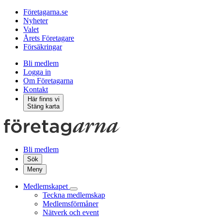
Företagarna.se
Nyheter
Valet
Årets Företagare
Försäkringar
Bli medlem
Logga in
Om Företagarna
Kontakt
Här finns vi
Stäng karta
Bli medlem
Sök
Meny
Medlemskapet
Teckna medlemskap
Medlemsförmåner
Nätverk och event