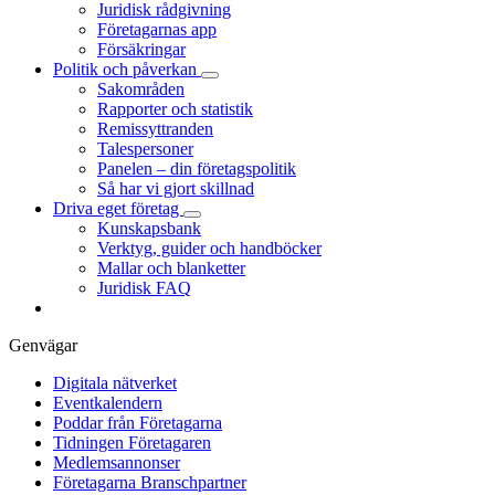
Juridisk rådgivning
Företagarnas app
Försäkringar
Politik och påverkan
Sakområden
Rapporter och statistik
Remissyttranden
Talespersoner
Panelen – din företagspolitik
Så har vi gjort skillnad
Driva eget företag
Kunskapsbank
Verktyg, guider och handböcker
Mallar och blanketter
Juridisk FAQ
Genvägar
Digitala nätverket
Eventkalendern
Poddar från Företagarna
Tidningen Företagaren
Medlemsannonser
Företagarna Branschpartner