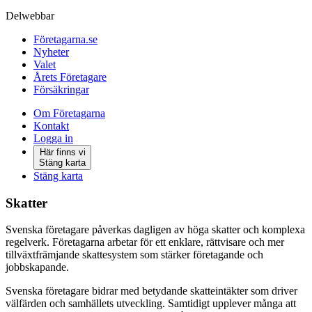
Delwebbar
Företagarna.se
Nyheter
Valet
Årets Företagare
Försäkringar
Om Företagarna
Kontakt
Logga in
Här finns vi
Stäng karta
Stäng karta
Skatter
Svenska företagare påverkas dagligen av höga skatter och komplexa
regelverk. Företagarna arbetar för ett enklare, rättvisare och mer
tillväxtfrämjande skattesystem som stärker företagande och
jobbskapande.
Svenska företagare bidrar med betydande skatteintäkter som driver
välfärden och samhällets utveckling. Samtidigt upplever många att