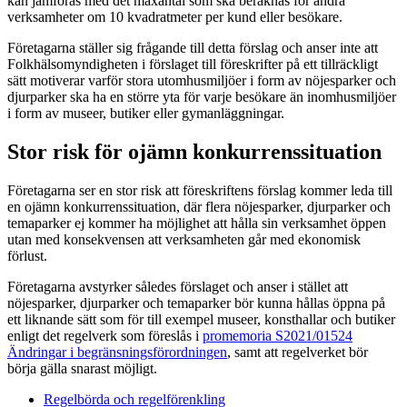
kan jämföras med det maxantal som ska beräknas för andra
verksamheter om 10 kvadratmeter per kund eller besökare.
Företagarna ställer sig frågande till detta förslag och anser inte att
Folkhälsomyndigheten i förslaget till föreskrifter på ett tillräckligt
sätt motiverar varför stora utomhusmiljöer i form av nöjesparker och
djurparker ska ha en större yta för varje besökare än inomhusmiljöer
i form av museer, butiker eller gymanläggningar.
Stor risk för ojämn konkurrenssituation
Företagarna ser en stor risk att föreskriftens förslag kommer leda till
en ojämn konkurrenssituation, där flera nöjesparker, djurparker och
temaparker ej kommer ha möjlighet att hålla sin verksamhet öppen
utan med konsekvensen att verksamheten går med ekonomisk
förlust.
Företagarna avstyrker således förslaget och anser i stället att
nöjesparker, djurparker och temaparker bör kunna hållas öppna på
ett liknande sätt som för till exempel museer, konsthallar och butiker
enligt det regelverk som föreslås i
promemoria S2021/01524
Ändringar i begränsningsförordningen
, samt att regelverket bör
börja gälla snarast möjligt.
Regelbörda och regelförenkling