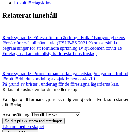
Lokalt företagsklimat
Relaterat innehåll
Remissyttrande: Föreskrifter om ändring i Folkhälsomyndighetens
föreskrifter och allmänna råd (HSLF-FS 2021:2) om särskilda
begränsningar för att förhindra spridning av sjukdomen covid-19
Företagarna kan inte tillstyrka föreskriftens förslag.
Remissyttrande: Promemorian Tillfälliga nedstängningar och förbud
för att förhindra spridning av sjukdomen covid-19
På grund av brister i underlag för de föreslagna åtgärderna kan...
Räkna ut kostnaden för ditt medlemskap
Få tillgång till förmåner, juridisk rådgivning och nätverk som stärker
ditt företag.
Årsomsättning
Se ditt pris & starta registreringen
Läs om medlemskapet