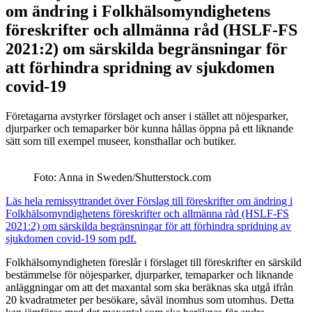
om ändring i Folkhälsomyndighetens
föreskrifter och allmänna råd (HSLF-FS
2021:2) om särskilda begränsningar för
att förhindra spridning av sjukdomen
covid-19
Företagarna avstyrker förslaget och anser i stället att nöjesparker,
djurparker och temaparker bör kunna hållas öppna på ett liknande
sätt som till exempel museer, konsthallar och butiker.
Foto: Anna in Sweden/Shutterstock.com
Läs hela remissyttrandet över Förslag till föreskrifter om ändring i
Folkhälsomyndighetens föreskrifter och allmänna råd (HSLF-FS
2021:2) om särskilda begränsningar för att förhindra spridning av
sjukdomen covid-19 som pdf.
Folkhälsomyndigheten föreslår i förslaget till föreskrifter en särskild
bestämmelse för nöjesparker, djurparker, temaparker och liknande
anläggningar om att det maxantal som ska beräknas ska utgå ifrån
20 kvadratmeter per besökare, såväl inomhus som utomhus. Detta