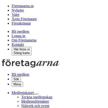
Företagarna.se
Nyheter
Valet
Årets Företagare
Försäkringar
Bli medlem
Logga in
Om Företagarna
Kontakt
Här finns vi
Stäng karta
Bli medlem
Sök
Meny
Medlemskapet
Teckna medlemskap
Medlemsförmåner
Nätverk och event