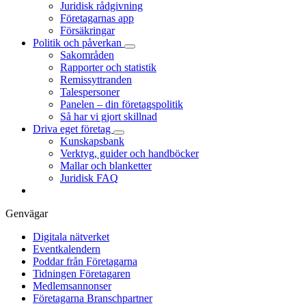
Juridisk rådgivning
Företagarnas app
Försäkringar
Politik och påverkan
Sakområden
Rapporter och statistik
Remissyttranden
Talespersoner
Panelen – din företagspolitik
Så har vi gjort skillnad
Driva eget företag
Kunskapsbank
Verktyg, guider och handböcker
Mallar och blanketter
Juridisk FAQ
Genvägar
Digitala nätverket
Eventkalendern
Poddar från Företagarna
Tidningen Företagaren
Medlemsannonser
Företagarna Branschpartner