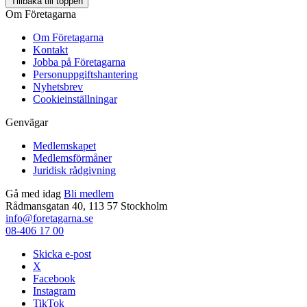
Tillbaka till toppen
Om Företagarna
Om Företagarna
Kontakt
Jobba på Företagarna
Personuppgiftshantering
Nyhetsbrev
Cookieinställningar
Genvägar
Medlemskapet
Medlemsförmåner
Juridisk rådgivning
Gå med idag
Bli medlem
Rådmansgatan 40, 113 57 Stockholm
info@foretagarna.se
08-406 17 00
Skicka e-post
X
Facebook
Instagram
TikTok