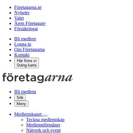
Företagarna.se
Nyheter
Valet
Årets Företagare
Försäkringar
Bli medlem
Logga in
Om Företagarna
Kontakt
Här finns vi
Stäng karta
Bli medlem
Sök
Meny
Medlemskapet
Teckna medlemskap
Medlemsförmåner
Nätverk och event