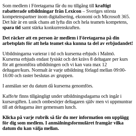
Som medlem i Företagarna får du nu tillgång till
kraftigt
rabatterade utbildningar från Lexicon
– Sveriges största
kompetenspartner inom digitalisering, ekonomi och Microsoft 365.
Det här är en unik chans att lyfta din och hela teamets kompetens,
spara tid
samt stärka konkurrenskraften.
Det räcker att en person är medlem i Företagarna på din
arbetsplats för att hela teamet ska kunna ta del av erbjudandet!
Utbildningarna varierar i tid och kurserna erbjuds i Malmö.
Kurserna erbjuds endast fysiskt och det krävs 8 deltagare per kurs
för att genomföra utbildningen och vi kan vara max 12
deltagare/kurs. Normalt är varje utbildning förlagd mellan 09:00-
16:00 och raster beslutas av gruppen.
I anmälan ser du datum då kurserna genomförs.
Kaffe/te finns tillgängligt under utbildningsdagarna och ingår i
kursavgiften. Lunch ombesörjer deltagaren själv men vi uppmuntrar
till att deltagarna äter gemensam lunch.
Klicka på varje rubrik så får du mer information om upplägg
för dig som medlem. I anmälningsformuläret framgår vilka
datum du kan välja mellan.