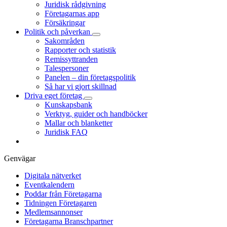
Juridisk rådgivning
Företagarnas app
Försäkringar
Politik och påverkan
Sakområden
Rapporter och statistik
Remissyttranden
Talespersoner
Panelen – din företagspolitik
Så har vi gjort skillnad
Driva eget företag
Kunskapsbank
Verktyg, guider och handböcker
Mallar och blanketter
Juridisk FAQ
Genvägar
Digitala nätverket
Eventkalendern
Poddar från Företagarna
Tidningen Företagaren
Medlemsannonser
Företagarna Branschpartner