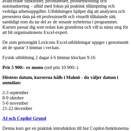
avancerade funktioner, pivottabeller, problemlösning och
automatisering – alltid med fokus på praktisk tillämpning och
verkliga arbetsuppgifter. Utbildningen hjälper dig att analysera och
presentera data på ett professionellt och visuellt tilltalande sätt,
samtidigt som du tar del av de senaste nyheterna i programmet.
Kursen passar dig som redan kan grunderna och vill ta nästa steg för
att bli organisationens Excel‑expert.
De som genomgått Lexicons Excel-utbildningar uppger i genomsnitt
att de sparar 3 timmar i veckan.
Fysisk utbildning 2 dagar à 6 timmar klockan 9-16
Pris 5 900:- ex moms
(ord pris 10 900:-)
Höstens datum, kurserna hålls i Malmö - du väljer datum i
anmälan:
2-3 september
8-9 oktober
5-6 november
21-22 december
AI och Copilot Grund
Denna kurs ger en praktisk introduktion till hur Copilot-funktionerna