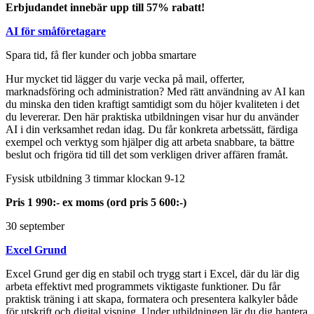
Erbjudandet innebär upp till 57% rabatt!
AI för småföretagare
Spara tid, få fler kunder och jobba smartare
Hur mycket tid lägger du varje vecka på mail, offerter,
marknadsföring och administration? Med rätt användning av AI kan
du minska den tiden kraftigt samtidigt som du höjer kvaliteten i det
du levererar. Den här praktiska utbildningen visar hur du använder
AI i din verksamhet redan idag. Du får konkreta arbetssätt, färdiga
exempel och verktyg som hjälper dig att arbeta snabbare, ta bättre
beslut och frigöra tid till det som verkligen driver affären framåt.
Fysisk utbildning 3 timmar klockan 9-12
Pris 1 990:- ex moms (ord pris 5 600:-)
30 september
Excel Grund
Excel Grund ger dig en stabil och trygg start i Excel, där du lär dig
arbeta effektivt med programmets viktigaste funktioner. Du får
praktisk träning i att skapa, formatera och presentera kalkyler både
för utskrift och digital visning. Under utbildningen lär du dig hantera