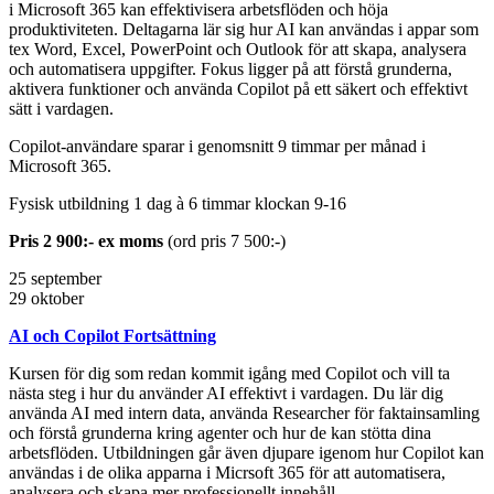
i Microsoft 365 kan effektivisera arbetsflöden och höja
produktiviteten. Deltagarna lär sig hur AI kan användas i appar som
tex Word, Excel, PowerPoint och Outlook för att skapa, analysera
och automatisera uppgifter. Fokus ligger på att förstå grunderna,
aktivera funktioner och använda Copilot på ett säkert och effektivt
sätt i vardagen.
Copilot-användare sparar i genomsnitt 9 timmar per månad i
Microsoft 365.
Fysisk utbildning 1 dag à 6 timmar klockan 9-16
Pris 2 900:- ex moms
(ord pris 7 500:-)
25 september
29 oktober
AI och Copilot Fortsättning
Kursen för dig som redan kommit igång med Copilot och vill ta
nästa steg i hur du använder AI effektivt i vardagen. Du lär dig
använda AI med intern data, använda Researcher för faktainsamling
och förstå grunderna kring agenter och hur de kan stötta dina
arbetsflöden. Utbildningen går även djupare igenom hur Copilot kan
användas i de olika apparna i Micrsoft 365 för att automatisera,
analysera och skapa mer professionellt innehåll.