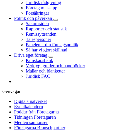
Juridisk rådgivning
Företagarnas app
Försäkringar
Politik och påverkan
Sakområden
Rapporter och statistik
Remissyttranden
Talespersoner
Panelen – din företagspolitik
Så har vi gjort skillnad
Driva eget företag
Kunskapsbank
Verktyg, guider och handböcker
Mallar och blanketter
Juridisk FAQ
Genvägar
Digitala nätverket
Eventkalendern
Poddar från Företagarna
Tidningen Företagaren
Medlemsannonser
Företagarna Branschpartner