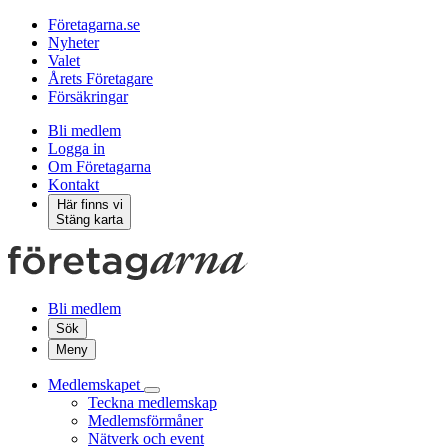
Företagarna.se
Nyheter
Valet
Årets Företagare
Försäkringar
Bli medlem
Logga in
Om Företagarna
Kontakt
Här finns vi
Stäng karta
Bli medlem
Sök
Meny
Medlemskapet
Teckna medlemskap
Medlemsförmåner
Nätverk och event