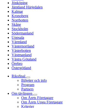
Jönköping
Jämtland Härjedalen
Kalmar
Kronoberg
Norrbotten
Skåne
Stockholm
Södermanland
Uppsala
Värmland
Västernorrland
Västerbotten
Västmanland
Västra Götaland
Örebro
Östergötland
Riksfinal
Biljetter och info
Program
Partners
Om tävlingen
Om Årets Företagare
Om Årets Unga Företagare
Kriterier