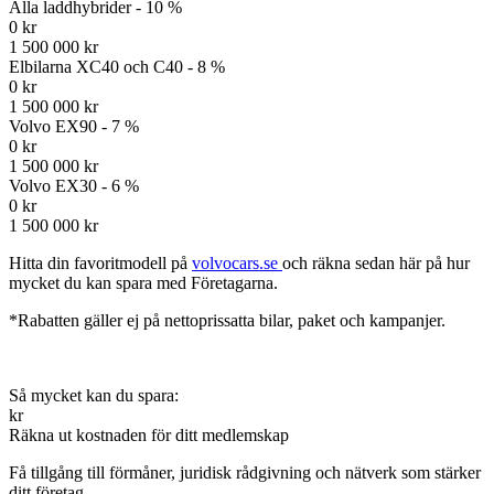
Alla laddhybrider - 10 %
0 kr
1 500 000 kr
Elbilarna XC40 och C40 - 8 %
0 kr
1 500 000 kr
Volvo EX90 - 7 %
0 kr
1 500 000 kr
Volvo EX30 - 6 %
0 kr
1 500 000 kr
Hitta din favoritmodell på
volvocars.se
och räkna sedan här på hur
mycket du kan spara med Företagarna.
*Rabatten gäller ej på nettoprissatta bilar, paket och kampanjer.
Så mycket kan du spara:
kr
Räkna ut kostnaden för ditt medlemskap
Få tillgång till förmåner, juridisk rådgivning och nätverk som stärker
ditt företag.