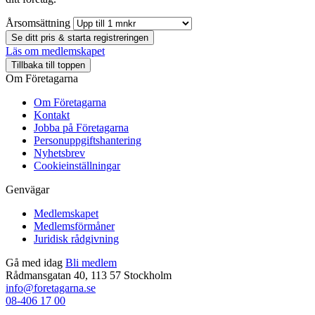
Årsomsättning
Se ditt pris & starta registreringen
Läs om medlemskapet
Tillbaka till toppen
Om Företagarna
Om Företagarna
Kontakt
Jobba på Företagarna
Personuppgiftshantering
Nyhetsbrev
Cookieinställningar
Genvägar
Medlemskapet
Medlemsförmåner
Juridisk rådgivning
Gå med idag
Bli medlem
Rådmansgatan 40, 113 57 Stockholm
info@foretagarna.se
08-406 17 00