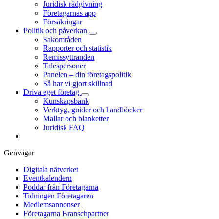
Juridisk rådgivning
Företagarnas app
Försäkringar
Politik och påverkan
Sakområden
Rapporter och statistik
Remissyttranden
Talespersoner
Panelen – din företagspolitik
Så har vi gjort skillnad
Driva eget företag
Kunskapsbank
Verktyg, guider och handböcker
Mallar och blanketter
Juridisk FAQ
Genvägar
Digitala nätverket
Eventkalendern
Poddar från Företagarna
Tidningen Företagaren
Medlemsannonser
Företagarna Branschpartner