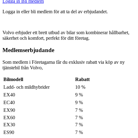
Logga in
Bli medlem
Logga in eller bli medlem för att ta del av erbjudandet.
Volvo erbjuder ett brett utbud av bilar som kombinerar hållbarhet,
säkerhet och komfort, perfekt för ditt företag.
Medlemserbjudande
Som medlem i Företagarna får du exklusiv rabatt via köp av ny
tjänstebil från Volvo,
Bilmodell
Rabatt
Ladd- och mildhybrider
10 %
EX40
9 %
EC40
9 %
EX90
7 %
EX60
7 %
EX30
7 %
ES90
7 %