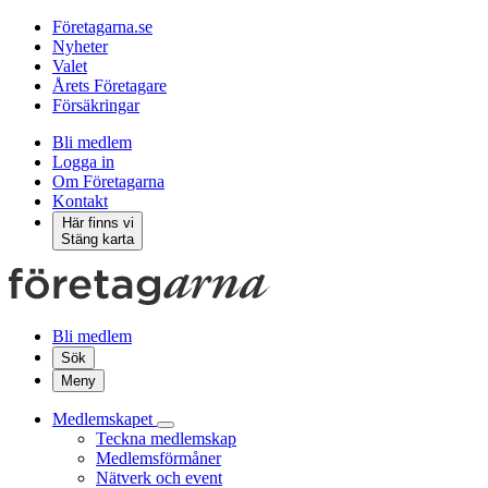
Företagarna.se
Nyheter
Valet
Årets Företagare
Försäkringar
Bli medlem
Logga in
Om Företagarna
Kontakt
Här finns vi
Stäng karta
Bli medlem
Sök
Meny
Medlemskapet
Teckna medlemskap
Medlemsförmåner
Nätverk och event